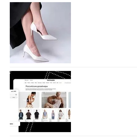
На участие в Московской неделе моды подано
На участие в седьмой Московской неделе моды, которая
октября, уже подано 1047 заявок. Примерно половину и
которых не были представлены в…
07.08.2026
84
BALLINA представит свои новинки на Euro Sh
Компания BALLINA Guangzhou Lihuang Footwear Co., Ltd
Гуанчжоу, столице моды Китая, является профессиона
разработку, производство и…
07.08.2026
102