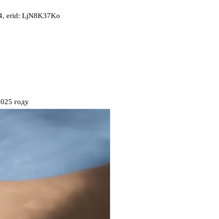
, erid: LjN8K37Ko
2025 году