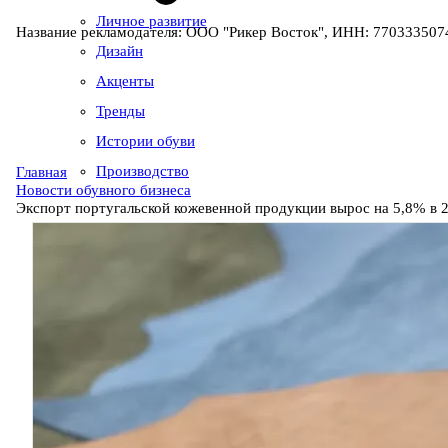
Личное развитие
Название рекламодателя: ООО "Рикер Восток", ИНН: 7703335074
Дизайн
Акценты
Тренды
Истории обуви
Производство
Главная
Новости обувного бизнеса
Экспорт португальской кожевенной продукции вырос на 5,8% в 