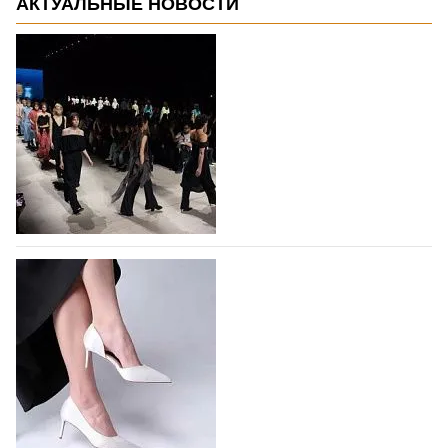
АКТУАЛЬНЫЕ НОВОСТИ
На участие в Московской неделе моды
подано 1047 заявок
На участие в седьмой Московской неделе моды,
которая пройдет в российской столице с 26 сентября
по 1 октября, уже подано 1047 заявок. Примерно
половину из них (494) прислали дизайнеры,
коллекции которых не были представлены в…