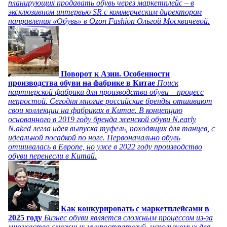
планирующих продавать обувь через маркетплейс – в
эксклюзивном интервью SR с коммерческим директором
направления «Обувь» в Ozon Fashion Ольгой Москвичевой.
Поворот к Азии. Особенности
производства обуви на фабрике в Китае
Поиск
партнерской фабрики для производства обуви – процесс
непростой. Сегодня многие российские бренды отшивают
свои коллекции на фабриках в Китае. В концепцию
основанного в 2019 году бренда женской обуви N.early
N.aked легла идея выпуска туфель, походящих для танцев, с
идеальной посадкой по ноге. Первоначально обувь
отшивалась в Европе, но уже в 2022 году производство
обуви перенесли в Китай.
Как конкурировать с маркетплейсами в
2025 году
Бизнес обуви является сложным процессом из-за
множества смежных микростратегий, используемых для