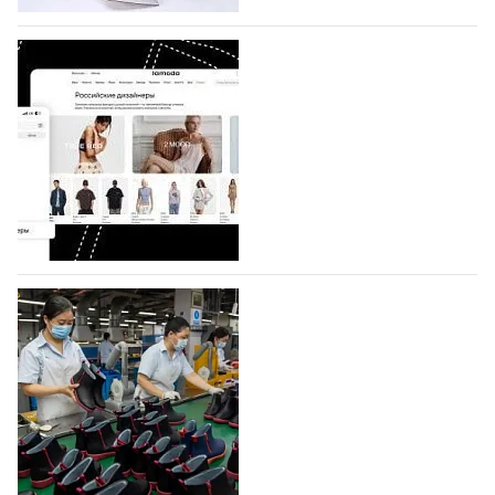
07.08.2026
377
BALLINA представит свои новинки на Euro
Shoes
Компания BALLINA Guangzhou Lihuang Footwear
Co., Ltd., основанная в 2011 году и расположенная в
Гуанчжоу, столице моды Китая, является
профессиональной обувной компанией,
объединяющей разработку, производство и…
07.08.2026
286
На платформе Lamoda - новый раздел и
условия продвижения локальных
дизайнерских марок
Российский маркетплейс Lamoda решил обновить
раздел для продажи продукции локальных
дизайнерских марок одежды, обуви и аксессуаров.