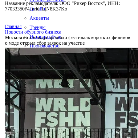
Название рекламодателя: ООО "Рикер Восток", ИНН:
7703335074, erid: LjN8K37Ko
Дизайн
Акценты
Главная
Тренды
Новости обувного бизнеса
Истории обуви
Московский международный фестиваль коротких фильмов
о моде открыл сбор заявок на участие
Производство