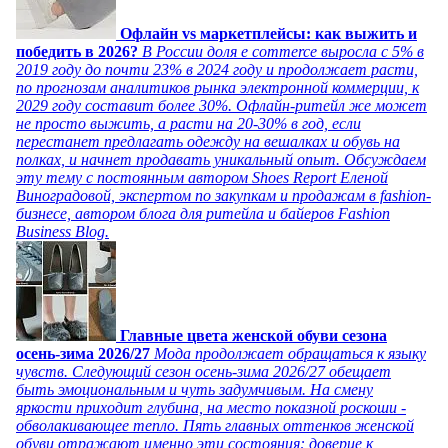
Офлайн vs маркетплейсы: как выжить и
победить в 2026?
В России доля e commerce выросла с 5% в
2019 году до почти 23% в 2024 году и продолжает расти,
по прогнозам аналитиков рынка электронной коммерции, к
2029 году составит более 30%. Офлайн-ритейл же может
не просто выжить, а расти на 20-30% в год, если
перестанет предлагать одежду на вешалках и обувь на
полках, и начнет продавать уникальный опыт. Обсуждаем
эту тему с постоянным автором Shoes Report Еленой
Виноградовой, экспертом по закупкам и продажам в fashion-
бизнесе, автором блога для ритейла и байеров Fashion
Business Blog.
Главные цвета женской обуви сезона
осень-зима 2026/27
Мода продолжает обращаться к языку
чувств. Следующий сезон осень-зима 2026/27 обещает
быть эмоциональным и чуть задумчивым. На смену
яркости приходит глубина, на место показной роскоши -
обволакивающее тепло. Пять главных оттенков женской
обуви отражают именно эти состояния: доверие к