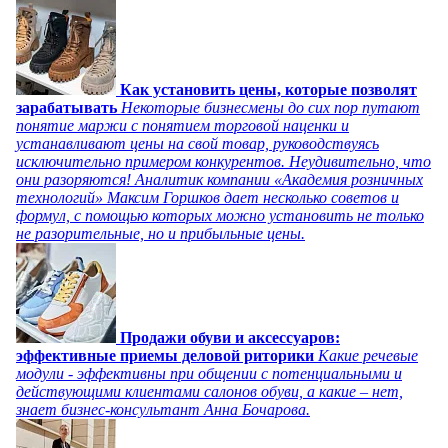
Как установить цены, которые позволят
зарабатывать
Некоторые бизнесмены до сих пор путают
понятие маржи с понятием торговой наценки и
устанавливают цены на свой товар, руководствуясь
исключительно примером конкурентов. Неудивительно, что
они разоряются! Аналитик компании «Академия розничных
технологий» Максим Горшков дает несколько советов и
формул, с помощью которых можно установить не только
не разорительные, но и прибыльные цены.
Продажи обуви и аксессуаров:
эффективные приемы деловой риторики
Какие речевые
модули - эффективны при общении с потенциальными и
действующими клиентами салонов обуви, а какие – нет,
знает бизнес-консультант Анна Бочарова.