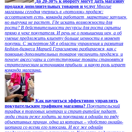
До 20-30% к обороту могут дать магазину
продажи дополнительных товаров и услуг
Многие
магазины сегодня уперлись в «потолок» продаж:
ассортимент есть, команда работает, маркетинг запущен,
но выручка не растет. Где искать возможности для
роста? В действительности ресурсы для роста скрыты
прямо в чеке покупателя. И речь не о повышении цен, а об
умение предложить клиенту больше ценности в момент
покупки. С экспертом SR в области управления и развития
fashion-бизнеса Марией Герасименко разбираемся, как с
помощью дополнительных товаров увеличить продажи, и
почему аксессуары и сопутствующие товары становятся
стратегическим источником прибыли, и какую роль играет
команда магазина.
Как научиться эффективно управлять
покупательским трафиком магазина?
Покупательский
трафик в торговых центрах и стрит-ритейле падает,
люди стали реже ходить за покупками в офлайн по ряду
объективных причин, одна из которых – удобство онлайн-
шопинга со всеми его плюсами. И все же офлайн