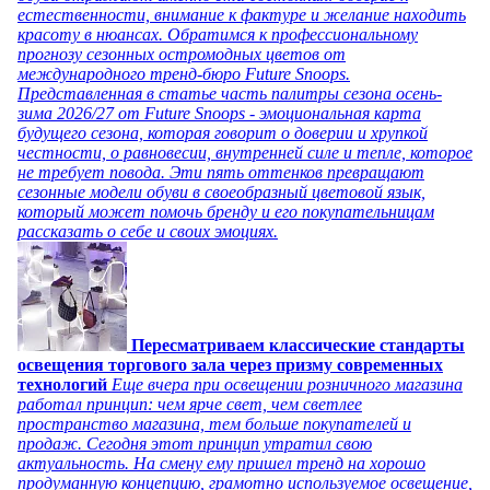
естественности, внимание к фактуре и желание находить
красоту в нюансах. Обратимся к профессиональному
прогнозу сезонных остромодных цветов от
международного тренд-бюро Future Snoops.
Представленная в статье часть палитры сезона осень-
зима 2026/27 от Future Snoops - эмоциональная карта
будущего сезона, которая говорит о доверии и хрупкой
честности, о равновесии, внутренней силе и тепле, которое
не требует повода. Эти пять оттенков превращают
сезонные модели обуви в своеобразный цветовой язык,
который может помочь бренду и его покупательницам
рассказать о себе и своих эмоциях.
Пересматриваем классические стандарты
освещения торгового зала через призму современных
технологий
Еще вчера при освещении розничного магазина
работал принцип: чем ярче свет, чем светлее
пространство магазина, тем больше покупателей и
продаж. Сегодня этот принцип утратил свою
актуальность. На смену ему пришел тренд на хорошо
продуманную концепцию, грамотно используемое освещение,