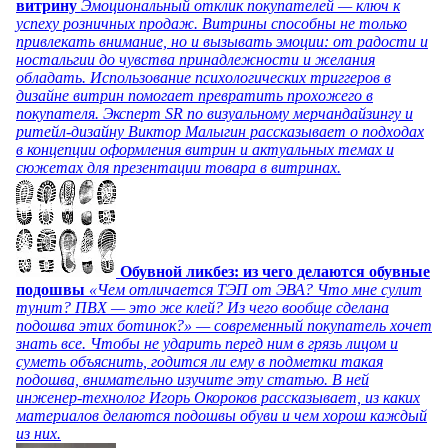
витрину
Эмоциональный отклик покупателей — ключ к
успеху розничных продаж. Витрины способны не только
привлекать внимание, но и вызывать эмоции: от радости и
ностальгии до чувства принадлежности и желания
обладать. Использование психологических триггеров в
дизайне витрин помогает превратить прохожего в
покупателя. Эксперт SR по визуальному мерчандайзингу и
ритейл-дизайну Виктор Малыгин рассказывает о подходах
в концепции оформления витрин и актуальных темах и
сюжетах для презентации товара в витринах.
Обувной ликбез: из чего делаются обувные
подошвы
«Чем отличается ТЭП от ЭВА? Что мне сулит
тунит? ПВХ — это же клей? Из чего вообще сделана
подошва этих ботинок?» — современный покупатель хочет
знать все. Чтобы не ударить перед ним в грязь лицом и
суметь объяснить, годится ли ему в подметки такая
подошва, внимательно изучите эту статью. В ней
инженер-технолог Игорь Окороков рассказывает, из каких
материалов делаются подошвы обуви и чем хорош каждый
из них.