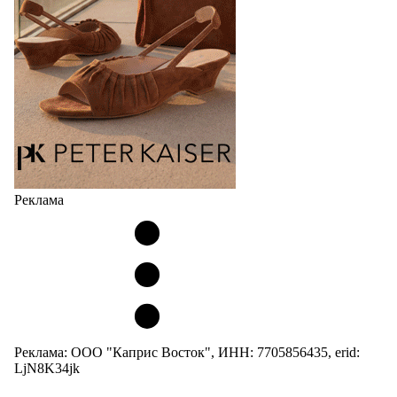
кроссовок обтекаемой формы и с тонкой подошвой).
Но в модели Miu Miu Bubble присутствует еще и…
05.08.2026
2121
Реклама
Реклама: ООО "Каприс Восток", ИНН: 7705856435, erid:
LjN8K34jk