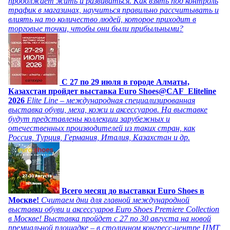
продолжает жить и развиваться. Как взять под контроль
трафик в магазинах, научиться правильно рассчитывать и
влиять на то количество людей, которое приходит в
торговые точки, чтобы они были прибыльными?
C 27 по 29 июля в городе Алматы,
Казахстан пройдет выставка Euro Shoes@CAF_Eliteline
2026
Elite Line – международная специализированная
выставка обуви, меха, кожи и аксессуаров. На выставке
будут представлены коллекции зарубежных и
отечественных производителей из таких стран, как
Россия, Турция, Германия, Италия, Казахстан и др.
Всего месяц до выставки Euro Shoes в
Москве!
Считаем дни для главной международной
выставки обуви и аксессуаров Euro Shoes Premiere Collection
в Москве! Выставка пройдет с 27 по 30 августа на новой
премиальной площадке – в столичном конгресс-центре ЦМТ