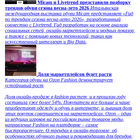
Micam и Livetrend представили подборку
трендов обуви сезона весна-лето 2026
Итальянская
международная выставка обуви Micam представляет «Гид
по трендам сезона весна-лето 2026», разработанный
совместно с Livetrend. Гид разработан на основе анализа
социальных сетей, онлайн-маркетплейсов и модных показов,
а также с помощью новых технологий, таких как
искусственный интеллект и Big Data.
Доля маркетплейсов будет расти
Категория обуви на Ozon Fashion демонстрирует
устойчивый рост
Доля онлайн-продаж в fashion растет, и в прошлом году
составила уже более 54%. Покупатели все больше и чаще
приобретают одежду и обувь в интернете, и львиная доля
этих покупок совершается на маркетплейсах. Ozon – один
из ведущих игроков на российском рынке товаров моды,
направление Fashion на платформе – самое
быстрорастущее. О трендах в онлайн-торговле, об
особенностях обувного рынка и рекомендациях для брендов,