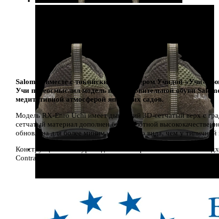
Salomon вместе с токийским дизайнером Учидой «Учи» Рюн
Учи переосмыслил модель восстановительной обуви Salomo
медитативной атмосферой японских садов.
Модель RX-Enro Uchi имеет дышащий 3D-сетчатый верх с гра
сетчатый материал дополнен более плотной высококачественн
обновлена ​​для более минималистичного вида, чем у типичной
Конструкция без шнурков делает эти кроссовки особенно подх
ContraGrip обеспечивает сцепление со скользкими поверхност