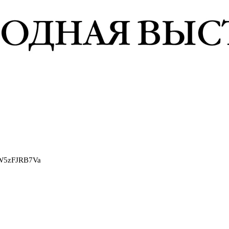
2W5zFJRB7Va