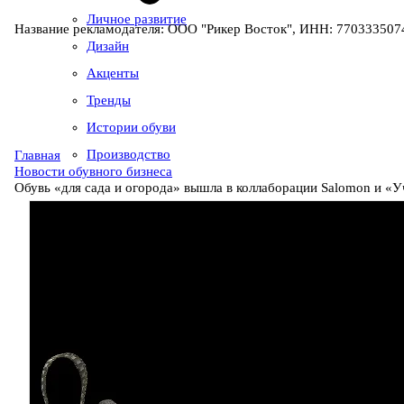
Личное развитие
Название рекламодателя: ООО "Рикер Восток", ИНН: 7703335074
Дизайн
Акценты
Тренды
Истории обуви
Производство
Главная
Новости обувного бизнеса
Обувь «для сада и огорода» вышла в коллаборации Salomon и «