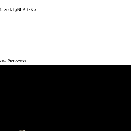
, erid: LjN8K37Ko
Учи» Рюносукэ