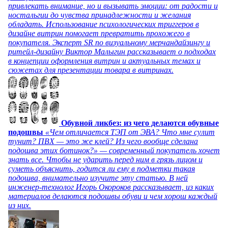
привлекать внимание, но и вызывать эмоции: от радости и
ностальгии до чувства принадлежности и желания
обладать. Использование психологических триггеров в
дизайне витрин помогает превратить прохожего в
покупателя. Эксперт SR по визуальному мерчандайзингу и
ритейл-дизайну Виктор Малыгин рассказывает о подходах
в концепции оформления витрин и актуальных темах и
сюжетах для презентации товара в витринах.
Обувной ликбез: из чего делаются обувные
подошвы
«Чем отличается ТЭП от ЭВА? Что мне сулит
тунит? ПВХ — это же клей? Из чего вообще сделана
подошва этих ботинок?» — современный покупатель хочет
знать все. Чтобы не ударить перед ним в грязь лицом и
суметь объяснить, годится ли ему в подметки такая
подошва, внимательно изучите эту статью. В ней
инженер-технолог Игорь Окороков рассказывает, из каких
материалов делаются подошвы обуви и чем хорош каждый
из них.