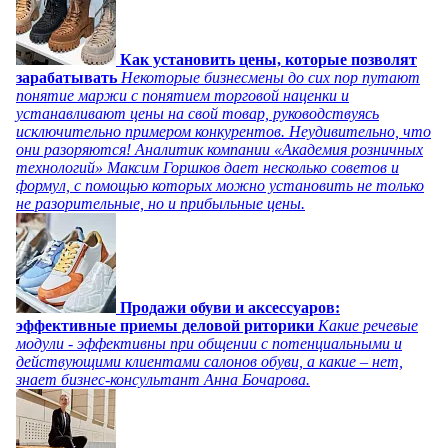
Как установить цены, которые позволят
зарабатывать
Некоторые бизнесмены до сих пор путают
понятие маржи с понятием торговой наценки и
устанавливают цены на свой товар, руководствуясь
исключительно примером конкурентов. Неудивительно, что
они разоряются! Аналитик компании «Академия розничных
технологий» Максим Горшков дает несколько советов и
формул, с помощью которых можно установить не только
не разорительные, но и прибыльные цены.
Продажи обуви и аксессуаров:
эффективные приемы деловой риторики
Какие речевые
модули - эффективны при общении с потенциальными и
действующими клиентами салонов обуви, а какие – нет,
знает бизнес-консультант Анна Бочарова.