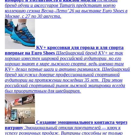
бренд обуви и аксессуаров Tamaris представит новую
коллекцию сезона Весна–Лето’ 26 на выставке Euro Shoes в
Москве, с 27 по 30 августа.
KV+ кроссовки для города и для спорта
впервые на Euro Shoes
Швейцарский бренд KV+ не так
хорошо известен широкой российской аудитории, но его
хорошо знают в мире лыжного спорта, ведь именно там
KV+ делал первые шаги и активно развивался. Швейцарский
бренд заслужил доверие профессиональной спортивной
аудитории на протяжении последних 35 лет. При этом
российский спортивный рынок лыжной экипировки всегда
был приоритетным для швейцарцев.
Создание эмоционального контакта через
витрину
Эмоциональный отклик покупателей — ключ к
успеху розничных продаж. Витрины способны не только