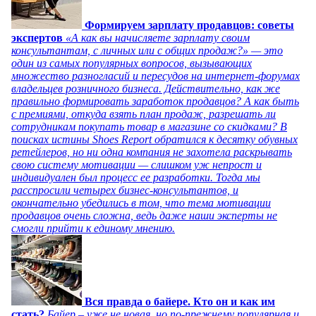
Формируем зарплату продавцов: советы
экспертов
«А как вы начисляете зарплату своим
консультантам, с личных или с общих продаж?» — это
один из самых популярных вопросов, вызывающих
множество разногласий и пересудов на интернет-форумах
владельцев розничного бизнеса. Действительно, как же
правильно формировать заработок продавцов? А как быть
с премиями, откуда взять план продаж, разрешать ли
сотрудникам покупать товар в магазине со скидками? В
поисках истины Shoes Report обратился к десятку обувных
ретейлеров, но ни одна компания не захотела раскрывать
свою систему мотивации — слишком уж непрост и
индивидуален был процесс ее разработки. Тогда мы
расспросили четырех бизнес-консультантов, и
окончательно убедились в том, что тема мотивации
продавцов очень сложна, ведь даже наши эксперты не
смогли прийти к единому мнению.
Вся правда о байере. Кто он и как им
стать?
Байер – уже не новая, но по-прежнему популярная и