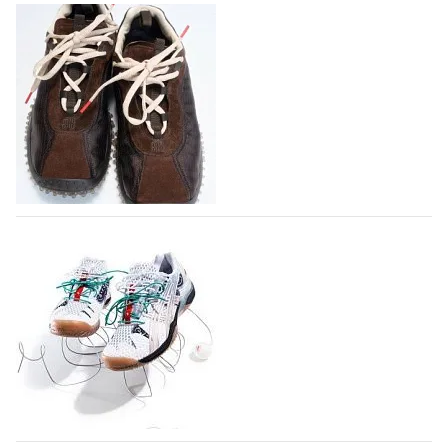
Miu Miu в сезоне Осень-Зима 2026
перевыпустил свой хит - кроссовки
Bubble
Популярный силуэт бренда,1999 года выпуска,
соответствует сегодняшнему тренду на
сникерины (гибридный вариант балеток и
кроссовок обтекаемой формы и с тонкой подошвой).
Но в модели Miu Miu Bubble присутствует еще и…