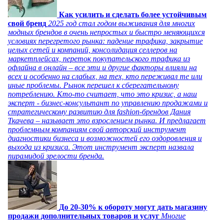
Как усилить и сделать более устойчивым
свой бренд
2025 год стал годом выживания для многих
модных брендов в очень непростых и быстро меняющихся
условиях перегретого рынка: падение трафика, закрытие
целых сетей и компаний, консолидация селлеров на
маркетплейсах, переток покупательского трафика из
офлайна в онлайн – все эти и другие факторы влияли на
всех и особенно на слабых, на тех, кто переживал те или
иные проблемы. Рынок перешел к сберегательному
потреблению. Кто-то считает, что это кризис, а наш
эксперт - бизнес-консультант по управлению продажами и
стратегическому развитию для fashion-брендов Дания
Ткачева – называет это взрослением рынка. И предлагает
проблемным компаниям свой авторский инструмент
диагностики бизнеса и возможностей его оздоровления и
выхода из кризиса. Этот инструмент эксперт назвала
пирамидой зрелости бренда.
До 20-30% к обороту могут дать магазину
продажи дополнительных товаров и услуг
Многие