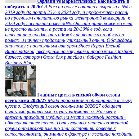
Офлайн vs маркетплейсы: как выжить и
победить в 2026?
В России доля e commerce выросла с 5% в
2019 году до почти 23% в 2024 году и продолжает расти,
по прогнозам аналитиков рынка электронной коммерции, к
2029 году составит более 30%. Офлайн-ритейл же может
не просто выжить, а расти на 20-30% в год, если
перестанет предлагать одежду на вешалках и обувь на
полках, и начнет продавать уникальный опыт. Обсуждаем
эту тему с постоянным автором Shoes Report Еленой
Виноградовой, экспертом по закупкам и продажам в fashion-
бизнесе, автором блога для ритейла и байеров Fashion
Business Blog.
Главные цвета женской обуви сезона
осень-зима 2026/27
Мода продолжает обращаться к языку
чувств. Следующий сезон осень-зима 2026/27 обещает
быть эмоциональным и чуть задумчивым. На смену
яркости приходит глубина, на место показной роскоши -
обволакивающее тепло. Пять главных оттенков женской
обуви отражают именно эти состояния: доверие к
естественности, внимание к фактуре и желание находить