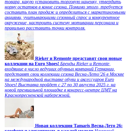
товара, какую установить торговую наценку, утвердить
норму остатков в конце сезона. Помимо этого, требуется
составить план продаж и определиться с маркетинговыми
акциями, учитывающими сезонный спрос и конкурентное
окружение, настроить систему мотивации персонала и
правильно расставить точки контроля.
Rieker и Remonte представят свои новые
коллекции на Euro Shoes!
Бренды Rieker и Remonte,
входящие в число ведущих обувных компаний Германии,
представят свои коллекции сезона Весна-Лето’26 в Москве
на международной выставке обуви и аксессуаров Euro
Shoes! Выставка пройдет c 27 по 30 августа 2025 г. на
новой премиальной площадке в конгресс-центре ЦМТ на
Краснопресненской набережной.
Новая коллекция Tamaris Весна-Лето 26:
комфорт и элегантность в каждой модели
Немецкий