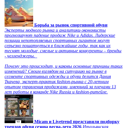
Борьба за рынок спортивной обуви
Эксперты модного рынка и аналитики-экономисты
прогнозируют падение продаж Nike и Adidas. Лидерские
позиции непотопляемых спортивных гигантов могут
серьезно пошатнуться в ближайшие годы, так как их
теснят молодые, смелые и активные конкуренты – бренды
- челленджеры.
Почему это происходит, и каковы основные причины таких
изменений? Своим взглядом на ситуацию на рынке в
сегменте спортивных одежды и обуви делится Дания
Ткачева, эксперт-практик fashion-рынка с 20-летним
опытом управления продажами, имеющий за плечами 13
лет работы в команде Nike Russia и fashion-ритейле.
Micam и Livetrend представили подборку
трендов обуви сезона весна-лето 2026
Итальянская