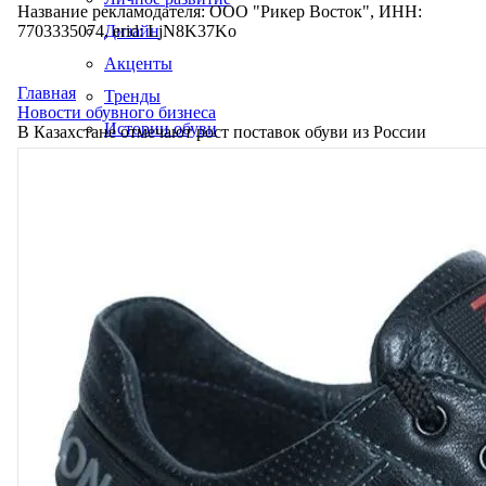
Название рекламодателя: ООО "Рикер Восток", ИНН:
7703335074, erid: LjN8K37Ko
Дизайн
Акценты
Главная
Тренды
Новости обувного бизнеса
Истории обуви
В Казахстане отмечают рост поставок обуви из России
Производство