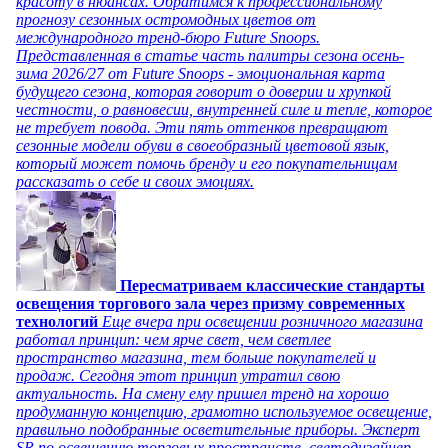
красоту в нюансах. Обратимся к профессиональному
прогнозу сезонных остромодных цветов от
международного тренд-бюро Future Snoops.
Представленная в статье часть палитры сезона осень-
зима 2026/27 от Future Snoops - эмоциональная карта
будущего сезона, которая говорит о доверии и хрупкой
честности, о равновесии, внутренней силе и тепле, которое
не требует повода. Эти пять оттенков превращают
сезонные модели обуви в своеобразный цветовой язык,
который может помочь бренду и его покупательницам
рассказать о себе и своих эмоциях.
Пересматриваем классические стандарты
освещения торгового зала через призму современных
технологий
Еще вчера при освещении розничного магазина
работал принцип: чем ярче свет, чем светлее
пространство магазина, тем больше покупателей и
продаж. Сегодня этот принцип утратил свою
актуальность. На смену ему пришел тренд на хорошо
продуманную концепцию, грамотно используемое освещение,
правильно подобранные осветительные приборы. Эксперт
SR по освещению торговых пространств, светодизайнер