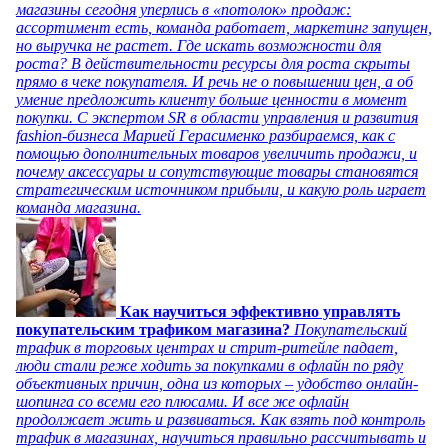
магазины сегодня уперлись в «потолок» продаж:
ассортимент есть, команда работает, маркетинг запущен,
но выручка не растет. Где искать возможности для
роста? В действительности ресурсы для роста скрыты
прямо в чеке покупателя. И речь не о повышении цен, а об
умение предложить клиенту больше ценности в момент
покупки. С экспертом SR в области управления и развития
fashion-бизнеса Марией Герасименко разбираемся, как с
помощью дополнительных товаров увеличить продажи, и
почему аксессуары и сопутствующие товары становятся
стратегическим источником прибыли, и какую роль играет
команда магазина.
Как научиться эффективно управлять
покупательским трафиком магазина?
Покупательский
трафик в торговых центрах и стрит-ритейле падает,
люди стали реже ходить за покупками в офлайн по ряду
объективных причин, одна из которых – удобство онлайн-
шопинга со всеми его плюсами. И все же офлайн
продолжает жить и развиваться. Как взять под контроль
трафик в магазинах, научиться правильно рассчитывать и