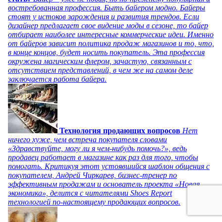
востребованная профессия. Быть байером модно. Байеры
стоят у истоков зарождения и развития трендов. Если
дизайнер предлагает свое видение моды в сезоне, то байер
отбирает наиболее интересные коммерческие идеи. Именно
от байеров зависит политика продаж магазинов и то, что,
в конце концов, будет носить покупатель. Эта профессия
окружена магическим флером, зачастую, связанным с
отсутствием представлений, в чем же на самом деле
заключается работа байера.
Технология продающих вопросов
Нет
ничего хуже, чем встреча покупателя словами
«Здравствуйте, могу ли я чем-нибудь помочь?», ведь
продавец работает в магазине как раз для того, чтобы
помогать. Критикуя этот устоявшийся шаблон общения с
покупателем, Андрей Чиркарев, бизнес-тренер по
эффективным продажам и основатель проекта «Новая
экономика», делится с читателями Shoes Report
технологией по-настоящему продающих вопросов.