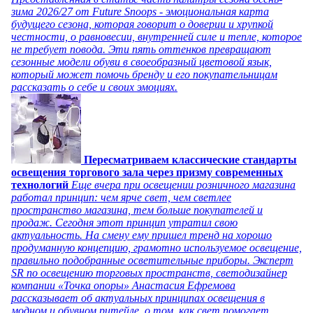
зима 2026/27 от Future Snoops - эмоциональная карта
будущего сезона, которая говорит о доверии и хрупкой
честности, о равновесии, внутренней силе и тепле, которое
не требует повода. Эти пять оттенков превращают
сезонные модели обуви в своеобразный цветовой язык,
который может помочь бренду и его покупательницам
рассказать о себе и своих эмоциях.
Пересматриваем классические стандарты
освещения торгового зала через призму современных
технологий
Еще вчера при освещении розничного магазина
работал принцип: чем ярче свет, чем светлее
пространство магазина, тем больше покупателей и
продаж. Сегодня этот принцип утратил свою
актуальность. На смену ему пришел тренд на хорошо
продуманную концепцию, грамотно используемое освещение,
правильно подобранные осветительные приборы. Эксперт
SR по освещению торговых пространств, светодизайнер
компании «Точка опоры» Анастасия Ефремова
рассказывает об актуальных принципах освещения в
модном и обувном ритейле, о том, как свет помогает