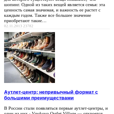
шопинг. Одной из таких вещей является семья: эта
ценность самая значимая, и важность ее растет с
каждым годом. Также все большее значение
приобретают такие…
02.11.2013
23782
Аутлет-центр: непривычный формат с
большими преимуществами
В России стали появляться первые аутлет-центры, и
один из них - Vnukovo Outlet Village — откроется