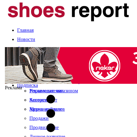
Главная
Новости
Статьи
Компании и марки
События
Оценка сезона
Календарь выставок
Экспертное мнение
О журнале
Рынок
Читайте в свежем номере
Подписка
Реклама
Управление магазином
Рекламодателям
Ассортимент
Контакты
Мерчандайзинг
Архив журналов
Продажи
Продвижение
Личное развитие