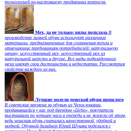
технологией по-настоящему продающих вопросов.
Мех, да не только: виды подклада
В
производстве зимней обуви используют различные
материалы, предназначенные для сохранения тепла и
отвечающие требованиям потребителей: натуральную
овчину, искусственный мех, искусственный мех из
натуральной шерсти и другие. Все виды подкладочного
меха имеют свои достоинства и недостатки. Рассмотрим
свойства каждого из них.
Лучшие модели чешской обуви прошлого
В советские времена за обувью из Чехословакии,
продававшейся у нас под брендом «Цебо», покупатели
выстаивали по четыре часа в очереди и не жалели об этом,
ведь чешская обувь считалась качественной, удобной и
модной. Обувной дизайнер Юрай Шушка поделился с