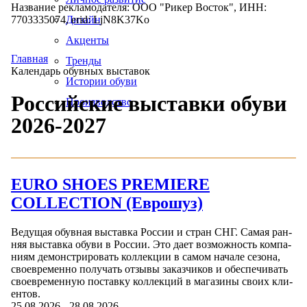
Название рекламодателя: ООО "Рикер Восток", ИНН:
7703335074, erid: LjN8K37Ko
Дизайн
Акценты
Главная
Тренды
Календарь обувных выставок
Истории обуви
Российские выставки обуви
Производство
2026-2027
EURO SHOES PREMIERE
COLLECTION (Еврошуз)
Ведущая обувная выставка России и стран СНГ. Са­мая ран­
няя выс­тавка обу­ви в Рос­сии. Это да­ет воз­можность ком­па­
ни­ям де­монс­три­ровать кол­лекции в са­мом на­чале се­зона,
сво­ев­ре­мен­но получать от­зы­вы за­каз­чи­ков и обес­пе­чивать
сво­ев­ре­мен­ную пос­тавку кол­лекций в ма­гази­ны сво­их кли­
ен­тов.
25.08.2026
-
28.08.2026