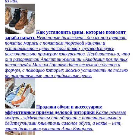
из них.
Как установить цены, которые позволят
зарабатывать
Некоторые бизнесмены до сих пор путают
понятие маржи с понятием торговой наценки и
устанавливают цены на свой товар, руководствуясь
исключительно примером конкурентов. Неудивительно, что
они разоряются! Аналитик компании «Академия розничных
технологий» Максим Горшков дает несколько советов и
формул, с помощью которых можно установить не только
не разорительные, но и прибыльные цены.
Продажи обуви и аксессуаров:
эффективные приемы деловой риторики
Какие речевые
модули - эффективны при общении с потенциальными и
действующими клиентами салонов обуви, а какие – нет,
знает бизнес-консультант Анна Бочарова.