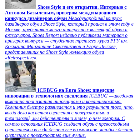
Shoes Style и его открытия. Интервью с
Антоном Базылевым, призером международного
конкурса дизайнеров обуви
Международный конкурс
дизайнеров обуви Shoes Style, который прошел в этом году в
Москве, представил много интересных коллекций обуви и
аксессуаров. Shoes Report недавно публиковал материал о
призерах конкурса — студентах третьего курса РГУ им.
Косыгина Маргарите Сквазниковой и Егоре Лысове,
представивших на Shoes Style коллекцию обуви
«Retrospective».
ICEBUG на Euro Shoes: шведские
инновации в технологиях сцепления
ICEBUG —шведская
компания пронизанная инновациями и креативностью.
Компания быстро развивается и это результат того, что,
когда дело касается сцепления с поверхностью и
технологий, мы действительно знаем, о чем говорим. С
самого основания ICEBUG создает обувь с превосходным
сцеплением и всегда делает все возможное, чтобы сделать
сцепление с поверхностью еще лучше.