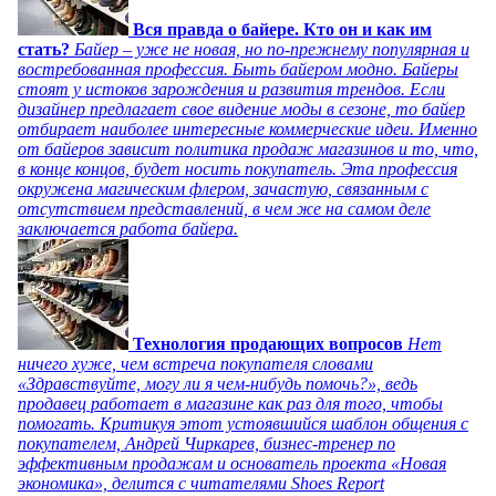
Вся правда о байере. Кто он и как им
стать?
Байер – уже не новая, но по-прежнему популярная и
востребованная профессия. Быть байером модно. Байеры
стоят у истоков зарождения и развития трендов. Если
дизайнер предлагает свое видение моды в сезоне, то байер
отбирает наиболее интересные коммерческие идеи. Именно
от байеров зависит политика продаж магазинов и то, что,
в конце концов, будет носить покупатель. Эта профессия
окружена магическим флером, зачастую, связанным с
отсутствием представлений, в чем же на самом деле
заключается работа байера.
Технология продающих вопросов
Нет
ничего хуже, чем встреча покупателя словами
«Здравствуйте, могу ли я чем-нибудь помочь?», ведь
продавец работает в магазине как раз для того, чтобы
помогать. Критикуя этот устоявшийся шаблон общения с
покупателем, Андрей Чиркарев, бизнес-тренер по
эффективным продажам и основатель проекта «Новая
экономика», делится с читателями Shoes Report