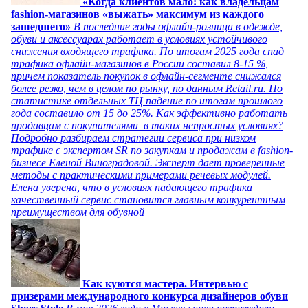
«Когда клиентов мало: как владельцам
fashion-магазинов «выжать» максимум из каждого
зашедшего»
В последние годы офлайн-розница в одежде,
обуви и аксессуарах работает в условиях устойчивого
снижения входящего трафика. По итогам 2025 года спад
трафика офлайн-магазинов в России составил 8-15 %,
причем показатель покупок в офлайн-сегменте снижался
более резко, чем в целом по рынку, по данным Retail.ru. По
статистике отдельных ТЦ падение по итогам прошлого
года составило от 15 до 25%. Как эффективно работать
продавцам с покупателями в таких непростых условиях?
Подробно разбираем стратегии сервиса при низком
трафике с экспертом SR по закупкам и продажам в fashion-
бизнесе Еленой Виноградовой. Эксперт дает проверенные
методы с практическими примерами речевых модулей.
Елена уверена, что в условиях падающего трафика
качественный сервис становится главным конкурентным
преимуществом для обувной
Как куются мастера. Интервью с
призерами международного конкурса дизайнеров обуви