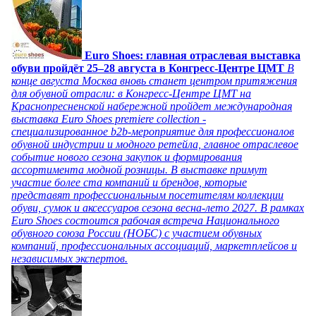
Euro Shoes: главная отраслевая выставка
обуви пройдёт 25–28 августа в Конгресс‑Центре ЦМТ
В
конце августа Москва вновь станет центром притяжения
для обувной отрасли: в Конгресс-Центре ЦМТ на
Краснопресненской набережной пройдет международная
выставка Euro Shoes premiere collection -
специализированное b2b-мероприятие для профессионалов
обувной индустрии и модного ретейла, главное отраслевое
событие нового сезона закупок и формирования
ассортимента модной розницы. В выставке примут
участие более ста компаний и брендов, которые
представят профессиональным посетителям коллекции
обуви, сумок и аксессуаров сезона весна-лето 2027. В рамках
Euro Shoes состоится рабочая встреча Национального
обувного союза России (НОБС) с участием обувных
компаний, профессиональных ассоциаций, маркетплейсов и
независимых экспертов.