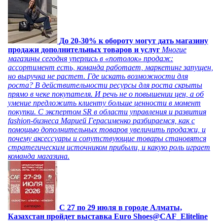
До 20-30% к обороту могут дать магазину
продажи дополнительных товаров и услуг
Многие
магазины сегодня уперлись в «потолок» продаж:
ассортимент есть, команда работает, маркетинг запущен,
но выручка не растет. Где искать возможности для
роста? В действительности ресурсы для роста скрыты
прямо в чеке покупателя. И речь не о повышении цен, а об
умение предложить клиенту больше ценности в момент
покупки. С экспертом SR в области управления и развития
fashion-бизнеса Марией Герасименко разбираемся, как с
помощью дополнительных товаров увеличить продажи, и
почему аксессуары и сопутствующие товары становятся
стратегическим источником прибыли, и какую роль играет
команда магазина.
C 27 по 29 июля в городе Алматы,
Казахстан пройдет выставка Euro Shoes@CAF_Eliteline