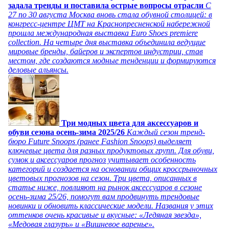
задала тренды и поставила острые вопросы отрасли
С
27 по 30 августа Москва вновь стала обувной столицей: в
конгресс-центре ЦМТ на Краснопресненской набережной
прошла международная выставка Euro Shoes premiere
collection. На четыре дня выставка объединила ведущие
мировые бренды, байеров и экспертов индустрии, став
местом, где создаются модные тенденции и формируются
деловые альянсы.
Три модных цвета для аксессуаров и
обуви сезона осень-зима 2025/26
Каждый сезон тренд-
бюро Future Snoops (ранее Fashion Snoops) выделяет
ключевые цвета для разных продуктовых групп. Для обуви,
сумок и аксессуаров прогноз учитывает особенность
категорий и создается на основании общих кроссрыночных
цветовых прогнозов на сезон. Три цвета, описанных в
статье ниже, повлияют на рынок аксессуаров в сезоне
осень-зима 25/26, помогут вам продвинуть трендовые
новинки и обновить классические модели. Названия у этих
оттенков очень красивые и вкусные: «Ледяная звезда»,
«Медовая глазурь» и «Вишневое варенье».