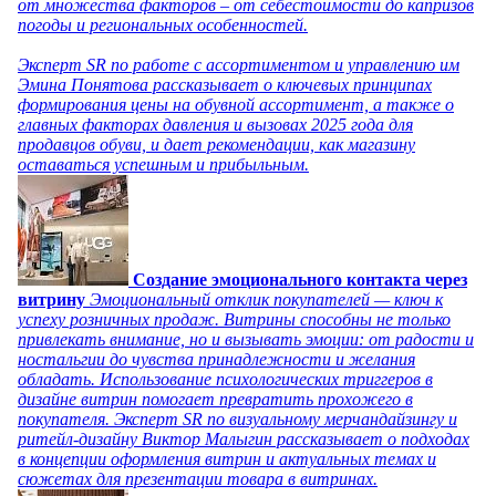
от множества факторов – от себестоимости до капризов
погоды и региональных особенностей.
Эксперт SR по работе с ассортиментом и управлению им
Эмина Понятова рассказывает о ключевых принципах
формирования цены на обувной ассортимент, а также о
главных факторах давления и вызовах 2025 года для
продавцов обуви, и дает рекомендации, как магазину
оставаться успешным и прибыльным.
Создание эмоционального контакта через
витрину
Эмоциональный отклик покупателей — ключ к
успеху розничных продаж. Витрины способны не только
привлекать внимание, но и вызывать эмоции: от радости и
ностальгии до чувства принадлежности и желания
обладать. Использование психологических триггеров в
дизайне витрин помогает превратить прохожего в
покупателя. Эксперт SR по визуальному мерчандайзингу и
ритейл-дизайну Виктор Малыгин рассказывает о подходах
в концепции оформления витрин и актуальных темах и
сюжетах для презентации товара в витринах.