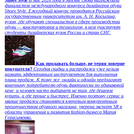
Shoes Style
В мае 2026 года в Москве снова награждали
финалистов международного конкурса дизайнеров обуви
Shoes Style. Ежегодный конкурс проводится Российским
государственным университетом им. А. Н. Косыгина,
вузом, где обучают специалистов в сфере производства
обуви — конструкторов и технологов, в нем участвуют
студенты дизайнерских вузов России и стран СНГ.
Как продавать больше, не теряя доверие
покупателя?
Сегодня скидки и распродажи уже нельзя
назвать эффективным инструментом для выполнения
плана продаж. К тому же, онлайн и офлайн предлагают
конечному потребителю обувь фактически по одинаковой
цене, и человек часто выбирает не там, где дешевле
купить, а где проще и быстрее. Именно поэтому сервис и
мягкие продажи становятся ключевым конкурентным
преимуществом обувного магазина, уверена эксперт SR в
области управления и развития fashion-бизнеса Мария
Герасименко.