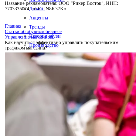
Название рекламодателя: ООО "Рикер Восток", ИНН:
7703335074, erid: LjN8K37Ko
Дизайн
Акценты
Главная
Тренды
Статьи об обувном бизнесе
Истории обуви
Управление магазином
Как научиться эффективно управлять покупательским
Производство
трафиком магазина?