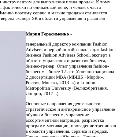
м инструментом для выполнения плана продаж. К тому
 фактически по одинаковой цене, и человек часто
 Именно поэтому сервис и мягкие продажи становятся
ерена эксперт SR в области управления и развития
Мария Герасименко
-
генеральный директор компании Fashion
Advisers и первой онлайн-школы для fashion-
бизнеса Fashion Advisers School, эксперт в
области управления и развития бизнеса,
бизнес-тренер. Опыт управления fashion-
бизнесом - более 12 лет. Успешно защитила
2 диссертации MBA (МВШБ «Мирби»,
Россия, Москва, 2013 г.) и London
Metropolitan University (Великобритания,
Лондон, 2017 г.)
Основные направления деятельности:
стратегическое и антикризисное управление
обувным бизнесом, управление
ассортиментной матрицей, разработка
программ мотивации, проведение тренингов
в области управления, сервиса и продаж.
Среди клиентов: «Юничел», Tamaris,