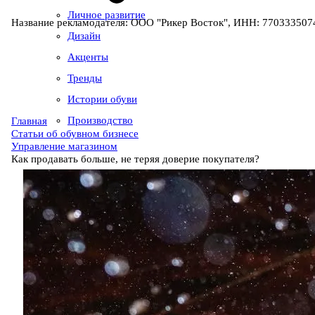
Личное развитие
Название рекламодателя: ООО "Рикер Восток", ИНН: 7703335074
Дизайн
Акценты
Тренды
Истории обуви
Производство
Главная
Статьи об обувном бизнесе
Управление магазином
Как продавать больше, не теряя доверие покупателя?