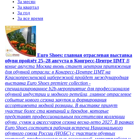
За месяц
За квартал
За год
За все время
Euro Shoes: главная отраслевая выставка
обуви пройдёт 25–28 августа в Конгресс‑Центре ЦМТ
В
конце августа Москва вновь станет центром притяжения
для обувной отрасли: в Конгресс-Центре ЦМТ на
Краснопресненской набережной пройдет международная
выставка Euro Shoes premiere collection -
специализированное b2b-мероприятие для профессионалов
обувной индустрии и модного ретейла, главное отраслевое
событие нового сезона закупок и формирования
ассортимента модной розницы. В выставке примут
участие более ста компаний и брендов, которые
представят профессиональным посетителям коллекции
обуви, сумок и аксессуаров сезона весна-лето 2027. В рамках
Euro Shoes состоится рабочая встреча Национального
обувного союза России (НОБС) с участием обувных
компаний, профессиональных ассоциаций, маркетплейсов и