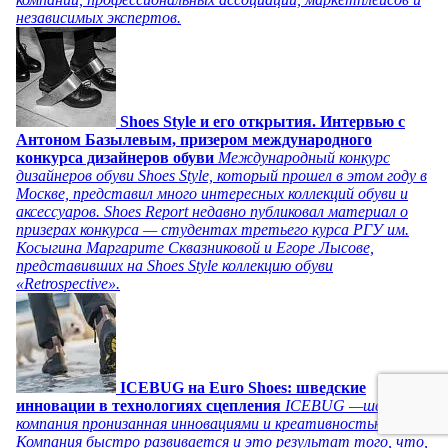
независимых экспертов.
Shoes Style и его открытия. Интервью с
Антоном Базылевым, призером международного
конкурса дизайнеров обуви
Международный конкурс
дизайнеров обуви Shoes Style, который прошел в этом году в
Москве, представил много интересных коллекций обуви и
аксессуаров. Shoes Report недавно публиковал материал о
призерах конкурса — студентах третьего курса РГУ им.
Косыгина Маргарите Сквазниковой и Егоре Лысове,
представивших на Shoes Style коллекцию обуви
«Retrospective».
ICEBUG на Euro Shoes: шведские
инновации в технологиях сцепления
ICEBUG —шведская
компания пронизанная инновациями и креативностью.
Компания быстро развивается и это результат того, что,