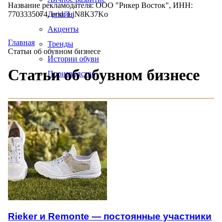
Название рекламодателя: ООО "Рикер Восток", ИНН:
7703335074, erid: LjN8K37Ko
Дизайн
Акценты
Главная
Тренды
Статьи об обувном бизнесе
Истории обуви
Статьи об обувном бизнесе
Производство
Rieker и Remonte — постоянные участники