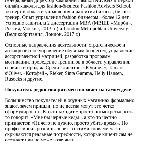
генеральный директор компании Fashion Advisers и первой
онлайн-школы для fashion-бизнеса Fashion Advisers School,
эксперт в области управления и развития бизнеса, бизнес-
тренер. Опыт управления fashion-бизнесом - более 12 лет.
Успешно защитила 2 диссертации MBA (МВШБ «Мирби»,
Россия, Москва, 2013 г.) и London Metropolitan University
(Великобритания, Лондон, 2017 г.)
Основные направления деятельности: стратегическое и
антикризисное управление обувным бизнесом, управление
ассортиментной матрицей, разработка программ
мотивации, проведение тренингов в области управления,
сервиса и продаж. Среди клиентов: «Юничел», Tamaris,
s’Oliver, «Котофей», Rieker, Sinta Gamma, Helly Hansen,
Rusocks и другие.
Покупатель редко говорит, чего он хочет на самом деле
Большинство покупателей в обувных магазинах формально
знают, зачем пришли, но не всегда могут это четко
сформулировать. Кто-то заходит «просто посмотреть», кто-
то говорит: «Мне бы черные кеды», а кто-то честно
признается: «Ничего не нужно, просто убить время». Но
профессионал розницы знает: за этими словами часто
скрываются реальные потребности, которые клиент сам не
осознает или не может озвучить.