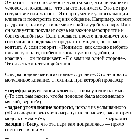
Эмпатия — это способность чувствовать, что переживает
человек, и показывать, что вы его понимаете. Это не про
сочувствие или жалость. Это про умение уловить эмоции
клиента и подстроить под них общение. Например, клиент
раздражен, потому что не может найти удобную пару. Или
он волнуется: покупает обувь на важное мероприятие и
боится ошибиться. Если продавец просто игнорирует это
состояние и продолжает предлагать модели, он теряет
контакт. А если говорит: «Понимаю, как сложно выбрать
идеальную пару, особенно когда нужно и удобно, и
красиво», - он показывает: «Я с вами на одной стороне».
Это и есть эмпатия в действии.
Следом подключается активное слушание. Это не просто
молчаливое кивание, а техника, при которой продавец:
•
перефразирует слова клиента
, чтобы уточнить смысл
(«То есть вам важно, чтобы подошва была максимально
мягкой, верно?»);
•
задает уточняющие вопросы
, исходя из услышанного
(«Вы говорите, что часто мерзнут ноги, может, рассмотреть
модель с мехом?»); •
зеркалит
эмоции
(«Вижу, что эта пара вам понравилась — прямо
светитесь в ней!»).