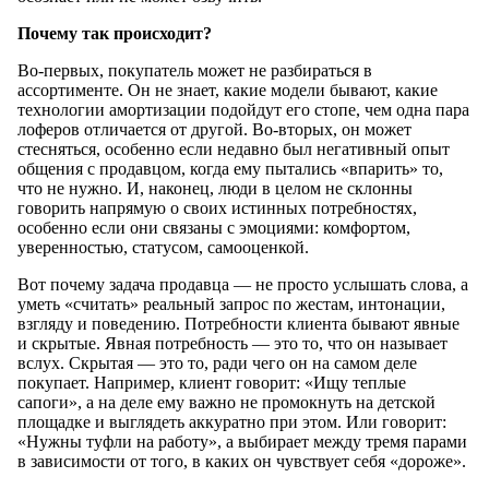
Почему так происходит?
Во-первых, покупатель может не разбираться в
ассортименте. Он не знает, какие модели бывают, какие
технологии амортизации подойдут его стопе, чем одна пара
лоферов отличается от другой. Во-вторых, он может
стесняться, особенно если недавно был негативный опыт
общения с продавцом, когда ему пытались «впарить» то,
что не нужно. И, наконец, люди в целом не склонны
говорить напрямую о своих истинных потребностях,
особенно если они связаны с эмоциями: комфортом,
уверенностью, статусом, самооценкой.
Вот почему задача продавца — не просто услышать слова, а
уметь «считать» реальный запрос по жестам, интонации,
взгляду и поведению. Потребности клиента бывают явные
и скрытые. Явная потребность — это то, что он называет
вслух. Скрытая — это то, ради чего он на самом деле
покупает. Например, клиент говорит: «Ищу теплые
сапоги», а на деле ему важно не промокнуть на детской
площадке и выглядеть аккуратно при этом. Или говорит:
«Нужны туфли на работу», а выбирает между тремя парами
в зависимости от того, в каких он чувствует себя «дороже».