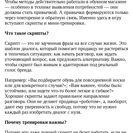
Чтобы методы действительно работали в обувном магазине
— особенно в технике выявления потребностей — они
должны стать привычкой. А привычки формируются только
через повторение и обратную связь. Именно здесь в игру
вступают скрипты и мини-тренировки.
Что такое скрипты?
Скрипт — это не заученная фраза на все случаи жизни. Это
шаблон диалога, который помогает продавцу не растеряться
в типичных ситуациях: как начать разговор, как задать
уточняющий вопрос, как предложить альтернативу. Важно,
чтобы скрипт был живым и адаптирован под реальный
голос бренда.
Например: «Вы подбираете обувь для повседневной носки
или для конкретного случая?»; «Вам важнее, чтобы было
устойчиво, или ищете что-то более легкое и гибкое?»
Хорошие скрипты задают правильное направление
разговора. Они не делают продавца «роботом», а, наоборот,
дают ему уверенность и свободу, потому что не нужно
каждый раз изобретать диалог с нуля.
Почему тренировки важны?
Потому что даже лучший скрипт не будет работать, если не