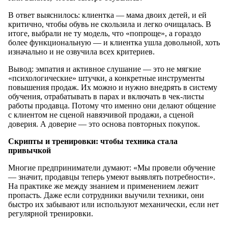
В ответ выяснилось: клиентка — мама двоих детей, и ей
критично, чтобы обувь не скользила и легко очищалась. В
итоге, выбрали не ту модель, что «попроще», а гораздо
более функциональную — и клиентка ушла довольной, хоть
изначально и не озвучила всех критериев.
Вывод: эмпатия и активное слушание — это не мягкие
«психологические» штучки, а конкретные инструменты
повышения продаж. Их можно и нужно внедрять в систему
обучения, отрабатывать в парах и включать в чек-листы
работы продавца. Потому что именно они делают общение
с клиентом не сценой навязчивой продажи, а сценой
доверия. А доверие — это основа повторных покупок.
Скрипты и тренировки: чтобы техника стала
привычкой
Многие предприниматели думают: «Мы провели обучение
— значит, продавцы теперь умеют выявлять потребности».
На практике же между знанием и применением лежит
пропасть. Даже если сотрудники выучили техники, они
быстро их забывают или используют механически, если нет
регулярной тренировки.