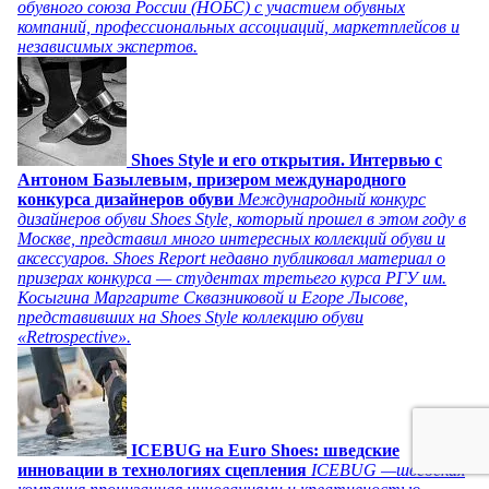
обувного союза России (НОБС) с участием обувных
компаний, профессиональных ассоциаций, маркетплейсов и
независимых экспертов.
Shoes Style и его открытия. Интервью с
Антоном Базылевым, призером международного
конкурса дизайнеров обуви
Международный конкурс
дизайнеров обуви Shoes Style, который прошел в этом году в
Москве, представил много интересных коллекций обуви и
аксессуаров. Shoes Report недавно публиковал материал о
призерах конкурса — студентах третьего курса РГУ им.
Косыгина Маргарите Сквазниковой и Егоре Лысове,
представивших на Shoes Style коллекцию обуви
«Retrospective».
ICEBUG на Euro Shoes: шведские
инновации в технологиях сцепления
ICEBUG —шведская