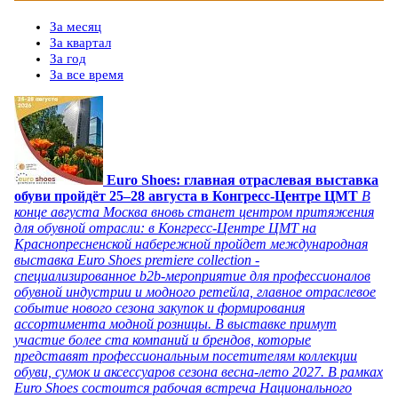
За месяц
За квартал
За год
За все время
Euro Shoes: главная отраслевая выставка
обуви пройдёт 25–28 августа в Конгресс‑Центре ЦМТ
В
конце августа Москва вновь станет центром притяжения
для обувной отрасли: в Конгресс-Центре ЦМТ на
Краснопресненской набережной пройдет международная
выставка Euro Shoes premiere collection -
специализированное b2b-мероприятие для профессионалов
обувной индустрии и модного ретейла, главное отраслевое
событие нового сезона закупок и формирования
ассортимента модной розницы. В выставке примут
участие более ста компаний и брендов, которые
представят профессиональным посетителям коллекции
обуви, сумок и аксессуаров сезона весна-лето 2027. В рамках
Euro Shoes состоится рабочая встреча Национального