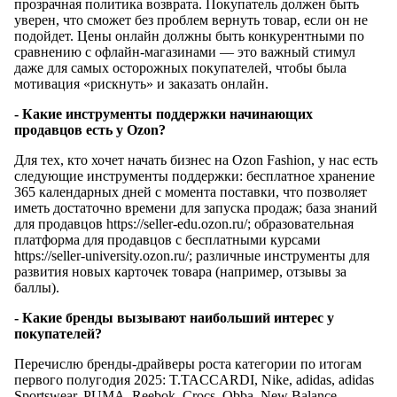
прозрачная политика возврата. Покупатель должен быть
уверен, что сможет без проблем вернуть товар, если он не
подойдет. Цены онлайн должны быть конкурентными по
сравнению с офлайн-магазинами — это важный стимул
даже для самых осторожных покупателей, чтобы была
мотивация «рискнуть» и заказать онлайн.
- Какие инструменты поддержки начинающих
продавцов есть у Ozon?
Для тех, кто хочет начать бизнес на Ozon Fashion, у нас есть
следующие инструменты поддержки: бесплатное хранение
365 календарных дней с момента поставки, что позволяет
иметь достаточно времени для запуска продаж; база знаний
для продавцов https://seller-edu.ozon.ru/; образовательная
платформа для продавцов с бесплатными курсами
https://seller-university.ozon.ru/; различные инструменты для
развития новых карточек товара (например, отзывы за
баллы).
- Какие бренды вызывают наибольший интерес у
покупателей?
Перечислю бренды-драйверы роста категории по итогам
первого полугодия 2025: T.TACCARDI, Nike, adidas, adidas
Sportswear, PUMA, Reebok, Crocs, Obba, New Balance,