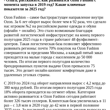
- Ольга, расскажите, как развивался Ozon Fashion с
момента запуска в 2019 год? Какие ключевые
показатели за 2025 год?
Ozon Fashion – самое быстрорастущее направление внутри
Ozon. За 6 лет оборот вырос более чем в 92 раза, что сделало
нас игроком №2 на российском рынке одежды и обуви
(офлайн + онлайн). Это стало возможным благодаря
развитой логистической инфраструктуре: на конец первого
полугодия 2025 года в стране работают 48 фулфилмент-
центров. Такая логистическая база позволяет эффективно
развивать регионы: почти 70% покупок на Ozon Fashion
совершаются за пределами Москвы, а каждый пятый заказ
приходится на малые города с населением до 50 000
человек. По итогам первого полугодия количество
брендированных пунктов выдачи Ozon превысило 75
тысяч. Это делает онлайн-шопинг комфортным даже в
удаленных уголках страны.
С 2019 по 2024 год оборот направления вырос с 4,2 млрд до
380 млрд рублей. По итогам первого полугодия 2025 года
18% оборота приходится на сегмент обуви. Категория
активно развивается: в Ozon Fashion сегодня работают
более 326 тысяч селлеров. Клиентская база увеличилась в 11
раз – с 3,8 млн в 2020 году до 42 млн в первой половине
2025 года. За последний год частотность заказов выросла на