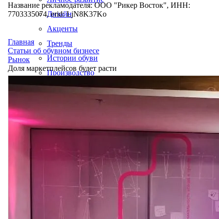
Название рекламодателя: ООО "Рикер Восток", ИНН:
7703335074, erid: LjN8K37Ko
Дизайн
Акценты
Главная
Тренды
Статьи об обувном бизнесе
Истории обуви
Рынок
Доля маркетплейсов будет расти
Производство