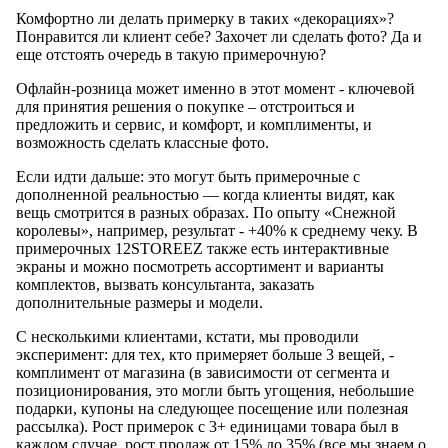
Комфортно ли делать примерку в таких «декорациях»?
Понравится ли клиент себе? Захочет ли сделать фото? Да и
еще отстоять очередь в такую примерочную?
Офлайн-розница может именно в этот момент - ключевой
для принятия решения о покупке – отстроиться и
предложить и сервис, и комфорт, и комплименты, и
возможность сделать классные фото.
Если идти дальше: это могут быть примерочные с
дополненной реальностью — когда клиенты видят, как
вещь смотрится в разных образах. По опыту «Снежной
королевы», например, результат - +40% к среднему чеку. В
примерочных 12STOREEZ также есть интерактивные
экраны и можно посмотреть ассортимент и варианты
комплектов, вызвать консультанта, заказать
дополнительные размеры и модели.
С несколькими клиентами, кстати, мы проводили
эксперимент: для тех, кто примеряет больше 3 вещей, -
комплимент от магазина (в зависимости от сегмента и
позиционирования, это могли быть угощения, небольшие
подарки, купоны на следующее посещение или полезная
рассылка). Рост примерок с 3+ единицами товара был в
каждом случае, рост продаж от 15% до 35% (все мы знаем о