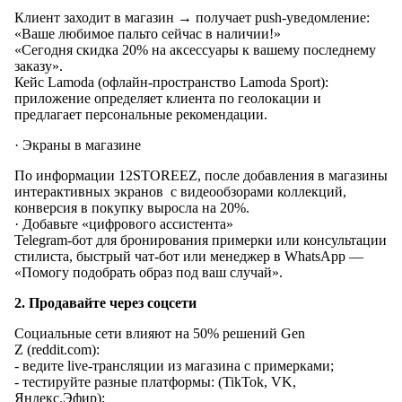
Клиент заходит в магазин → получает push-уведомление:
«Ваше любимое пальто сейчас в наличии!»
«Сегодня скидка 20% на аксессуары к вашему последнему
заказу».
Кейс Lamoda (офлайн-пространство Lamoda Sport):
приложение определяет клиента по геолокации и
предлагает персональные рекомендации.
· Экраны в магазине
По информации 12STOREEZ, после добавления в магазины
интерактивных экранов с видеообзорами коллекций,
конверсия в покупку выросла на 20%.
· Добавьте «цифрового ассистента»
Telegram-бот для бронирования примерки или консультации
стилиста, быстрый чат-бот или менеджер в WhatsApp —
«Помогу подобрать образ под ваш случай».
2. Продавайте через соцсети
Cоциальные сети влияют на 50% решений Gen
Z (reddit.com):
- ведите live-трансляции из магазина с примерками;
- тестируйте разные платформы: (TikTok, VK,
Яндекс.Эфир);