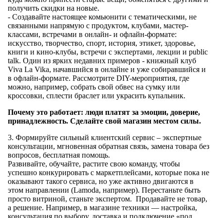
получить скидки на новые.
- Создавайте настоящее комьюнити с тематическими, не
связанными напрямую с продуктом, клубами, мастер-
классами, встречами в онлайн- и офлайн-формате:
искусство, творчество, спорт, история, этикет, здоровье,
книги и кино-клубы, встречи с экспертами, лекции и public
talk. Один из ярких недавних примеров - книжный клуб
Viva La Vika, начавшийся в онлайне и уже собиравшийся и
в офлайн-формате. Рассмотрите DIY-мероприятия, где
можно, например, собрать свой обвес на сумку или
кроссовки, сплести браслет или украсить купальник.
Почему это работает: люди платят за эмоции, доверие,
принадлежность. Сделайте свой магазин местом силы.
3. Формируйте сильный клиентский сервис – экспертные
консультации, мгновенная обратная связь, замена товара без
вопросов, бесплатная помощь.
Развивайте, обучайте, растите свою команду, чтобы
успешно конкурировать с маркетплейсами, которые пока не
оказывают такого сервиса, но уже активно двигаются в
этом направлении (Lamoda, например). Перестаньте быть
просто витриной, станьте экспертом. Продавайте не товар,
а решение. Например, в магазине техники — настройка,
консультация по выбору, доставка и подключение «под