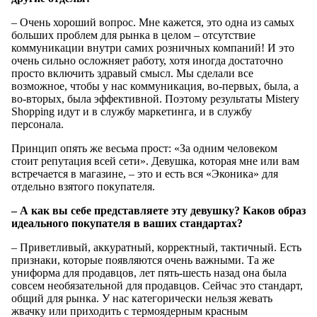
– Очень хороший вопрос. Мне кажется, это одна из самых
больших проблем для рынка в целом – отсутствие
коммуникации внутри самих розничных компаний! И это
очень сильно осложняет работу, хотя иногда достаточно
просто включить здравый смысл. Мы сделали все
возможное, чтобы у нас коммуникация, во-первых, была, а
во-вторых, была эффективной. Поэтому результаты Mistery
Shopping идут и в службу маркетинга, и в службу
персонала.
Принцип опять же весьма прост: «За одним человеком
стоит репутация всей сети». Девушка, которая мне или вам
встречается в магазине, – это и есть вся «Эконика» для
отдельно взятого покупателя.
– А как вы себе представляете эту девушку? Каков образ
идеального покупателя в ваших стандартах?
– Приветливый, аккуратный, корректный, тактичный. Есть
признаки, которые появляются очень важными. Та же
униформа для продавцов, лет пять-шесть назад она была
совсем необязательной для продавцов. Сейчас это стандарт,
общий для рынка. У нас категорически нельзя жевать
жвачку или приходить с термоядерным красным