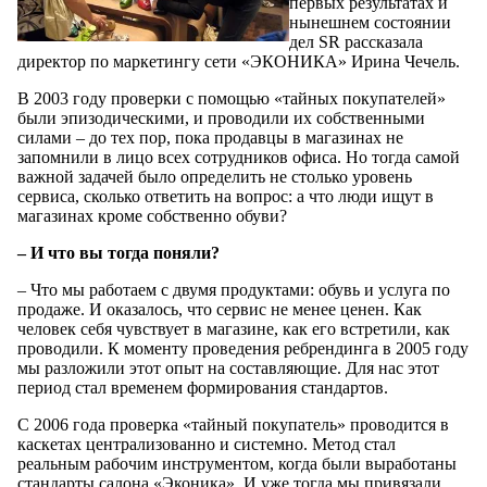
первых результатах и
нынешнем состоянии
дел SR рассказала
директор по маркетингу сети «ЭКОНИКА» Ирина Чечель.
В 2003 году проверки с помощью «тайных покупателей»
были эпизодическими, и проводили их собственными
силами – до тех пор, пока продавцы в магазинах не
запомнили в лицо всех сотрудников офиса. Но тогда самой
важной задачей было определить не столько уровень
сервиса, сколько ответить на вопрос: а что люди ищут в
магазинах кроме собственно обуви?
– И что вы тогда поняли?
– Что мы работаем с двумя продуктами: обувь и услуга по
продаже. И оказалось, что сервис не менее ценен. Как
человек себя чувствует в магазине, как его встретили, как
проводили. К моменту проведения ребрендинга в 2005 году
мы разложили этот опыт на составляющие. Для нас этот
период стал временем формирования стандартов.
С 2006 года проверка «тайный покупатель» проводится в
каскетах централизованно и системно. Метод стал
реальным рабочим инструментом, когда были выработаны
стандарты салона «Эконика». И уже тогда мы привязали