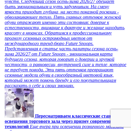
чувств. Следующий сезон осень-зима 2026/27 обещает
быть эмоциональным и чуть задумчивым. На смену
яркости приходит глубина, на место показной роскоши -
обволакивающее тепло. Пять главных оттенков женской
обуви отражают именно эти состояния: доверие к
естественности, внимание к фактуре и желание находить
красоту в нюансах. Обратимся к профессиональному
прогнозу сезонных остромодных цветов от
международного тренд-бюро Future Snoops.
Представленная в статье часть палитры сезона осень-
зима 2026/27 от Future Snoops - эмоциональная карта
будущего сезона, которая говорит о доверии и хрупкой
честности, о равновесии, внутренней силе и тепле, которое
не требует повода. Эти пять оттенков превращают
сезонные модели обуви в своеобразный цветовой язык,
который может помочь бренду и его покупательницам
рассказать о себе и своих эмоциях.
Пересматриваем классические стандарты
освещения торгового зала через призму современных
технологий
Еще вчера при освещении розничного магазина