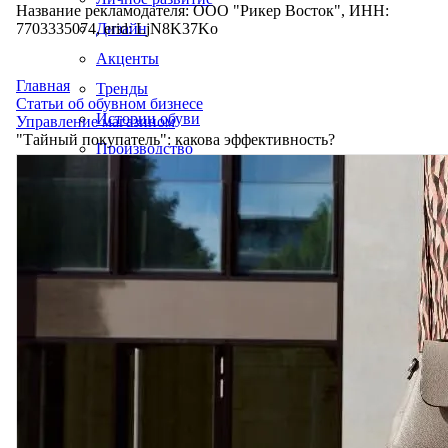
Название рекламодателя: ООО "Рикер Восток", ИНН:
7703335074, erid: LjN8K37Ko
Дизайн
Акценты
Главная
Тренды
Статьи об обувном бизнесе
Истории обуви
Управление магазином
"Тайный покупатель": какова эффективность?
Производство