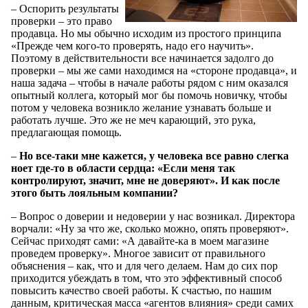
– Оспорить результаты
проверки – это право
продавца. Но мы обычно исходим из простого принципа
«Прежде чем кого-то проверять, надо его научить».
Поэтому в действительности все начинается задолго до
проверки – мы же сами находимся на «стороне продавца», и
наша задача – чтобы в начале работы рядом с ним оказался
опытный коллега, который мог бы помочь новичку, чтобы
потом у человека возникло желание узнавать больше и
работать лучше. Это же не меч карающий, это рука,
предлагающая помощь.
–
Но все-таки мне кажется, у человека все равно слегка
ноет где-то в области сердца: «Если меня так
контролируют, значит, мне не доверяют». И как после
этого быть лояльным компании?
– Вопрос о доверии и недоверии у нас возникал. Директора
ворчали: «Ну за что же, сколько можно, опять проверяют».
Сейчас приходят сами: «А давайте-ка в моем магазине
проведем проверку». Многое зависит от правильного
объяснения – как, что и для чего делаем. Нам до сих пор
приходится убеждать в том, что это эффективный способ
повысить качество своей работы. К счастью, по нашим
данным, критическая масса «агентов влияния» среди самих