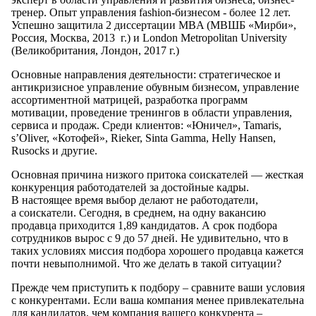
тренер. Опыт управления fashion-бизнесом - более 12 лет.
Успешно защитила 2 диссертации MBA (МВШБ «Мирби»,
Россия, Москва, 2013 г.) и London Metropolitan University
(Великобритания, Лондон, 2017 г.)
Основные направления деятельности: стратегическое и
антикризисное управление обувным бизнесом, управление
ассортиментной матрицей, разработка программ
мотивации, проведение тренингов в области управления,
сервиса и продаж. Среди клиентов: «Юничел», Tamaris,
s’Oliver, «Котофей», Rieker, Sinta Gamma, Helly Hansen,
Rusocks и другие.
Основная причина низкого притока соискателей — жесткая
конкуренция работодателей за достойные кадры.
В настоящее время выбор делают не работодатели,
а соискатели. Сегодня, в среднем, на одну вакансию
продавца приходится 1,89 кандидатов. А срок подбора
сотрудников вырос с 9 до 57 дней. Не удивительно, что в
таких условиях миссия подбора хорошего продавца кажется
почти невыполнимой. Что же делать в такой ситуации?
Прежде чем приступить к подбору – сравните ваши условия
с конкурентами. Если ваша компания менее привлекательна
для кандидатов, чем компания вашего конкурента –