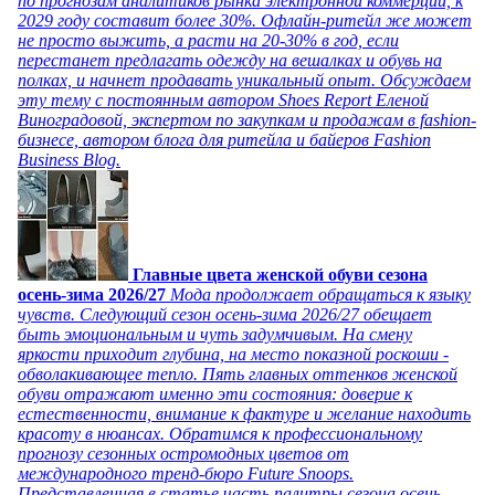
по прогнозам аналитиков рынка электронной коммерции, к
2029 году составит более 30%. Офлайн-ритейл же может
не просто выжить, а расти на 20-30% в год, если
перестанет предлагать одежду на вешалках и обувь на
полках, и начнет продавать уникальный опыт. Обсуждаем
эту тему с постоянным автором Shoes Report Еленой
Виноградовой, экспертом по закупкам и продажам в fashion-
бизнесе, автором блога для ритейла и байеров Fashion
Business Blog.
Главные цвета женской обуви сезона
осень-зима 2026/27
Мода продолжает обращаться к языку
чувств. Следующий сезон осень-зима 2026/27 обещает
быть эмоциональным и чуть задумчивым. На смену
яркости приходит глубина, на место показной роскоши -
обволакивающее тепло. Пять главных оттенков женской
обуви отражают именно эти состояния: доверие к
естественности, внимание к фактуре и желание находить
красоту в нюансах. Обратимся к профессиональному
прогнозу сезонных остромодных цветов от
международного тренд-бюро Future Snoops.
Представленная в статье часть палитры сезона осень-