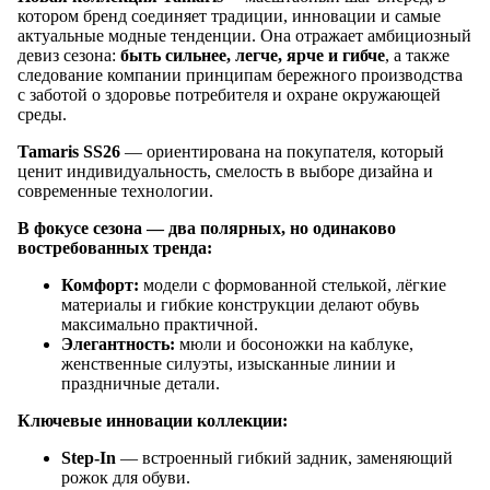
котором бренд соединяет традиции, инновации и самые
актуальные модные тенденции. Она отражает амбициозный
девиз сезона:
быть сильнее, легче, ярче и гибче
, а также
следование компании принципам бережного производства
с заботой о здоровье потребителя и охране окружающей
среды.
Tamaris SS26
— ориентирована на покупателя, который
ценит индивидуальность, смелость в выборе дизайна и
современные технологии.
В фокусе сезона — два полярных, но одинаково
востребованных тренда:
Комфорт
:
модели с формованной стелькой, лёгкие
материалы и гибкие конструкции делают обувь
максимально практичной.
Элегантность
:
мюли и босоножки на каблуке,
женственные силуэты, изысканные линии и
праздничные детали.
Ключевые инновации коллекции:
Step-In
— встроенный гибкий задник, заменяющий
рожок для обуви.