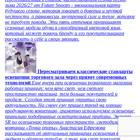
зима 2026/27 от Future Snoops - эмоциональная карта
будущего сезона, которая говорит о доверии и хрупкой
честности, о равновесии, внутренней силе и тепле, которое
не требует повода. Эти пять оттенков превращают
сезонные модели обуви в своеобразный цветовой язык,
который может помочь бренду и его покупательницам
рассказать о себе и своих эмоциях.
Пересматриваем классические стандарты
освещения торгового зала через призму современных
технологий
Еще вчера при освещении розничного магазина
работал принцип: чем ярче свет, чем светлее
пространство магазина, тем больше покупателей и
продаж. Сегодня этот принцип утратил свою
актуальность. На смену ему пришел тренд на хорошо
продуманную концепцию, грамотно используемое освещение,
правильно подобранные осветительные приборы. Эксперт
SR по освещению торговых пространств, светодизайнер
компании «Точка опоры» Анастасия Ефремова
рассказывает об актуальных принципах освещения в
модном и обувном ритейле, о том, как свет помогает