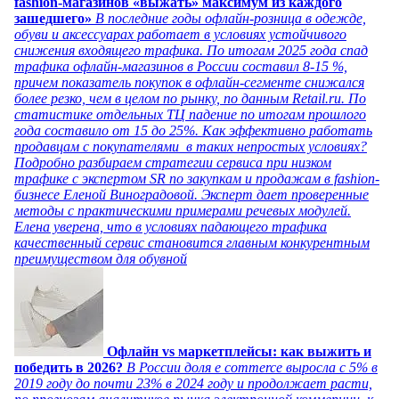
fashion-магазинов «выжать» максимум из каждого
зашедшего»
В последние годы офлайн-розница в одежде,
обуви и аксессуарах работает в условиях устойчивого
снижения входящего трафика. По итогам 2025 года спад
трафика офлайн-магазинов в России составил 8-15 %,
причем показатель покупок в офлайн-сегменте снижался
более резко, чем в целом по рынку, по данным Retail.ru. По
статистике отдельных ТЦ падение по итогам прошлого
года составило от 15 до 25%. Как эффективно работать
продавцам с покупателями в таких непростых условиях?
Подробно разбираем стратегии сервиса при низком
трафике с экспертом SR по закупкам и продажам в fashion-
бизнесе Еленой Виноградовой. Эксперт дает проверенные
методы с практическими примерами речевых модулей.
Елена уверена, что в условиях падающего трафика
качественный сервис становится главным конкурентным
преимуществом для обувной
Офлайн vs маркетплейсы: как выжить и
победить в 2026?
В России доля e commerce выросла с 5% в
2019 году до почти 23% в 2024 году и продолжает расти,