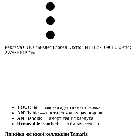
Реклама ООО "Бизнес Глобал Экспо" ИНН 7710961530 erid:
2W5zFJRB7Va
TOUCHit
— мягкая адаптивная стелька.
ANTIslide
— противоскользящая подошва.
ANTIshokk
— амортизация каблука.
Removable Footbed
— съёмная стелька.
Линейки женской коллекции
Tamaris: