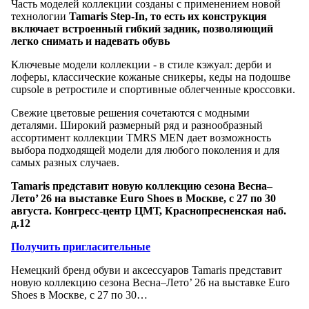
Часть моделей коллекции созданы с применением новой
технологии
T
amaris Step-In
, то есть их конструкция
включает встроенный гибкий задник, позволяющий
легко снимать и надевать обувь
Ключевые модели коллекции - в стиле кэжуал: дерби и
лоферы, классические кожаные сникеры, кеды на подошве
cupsole в ретростиле и спортивные облегченные кроссовки.
Свежие цветовые решения сочетаются с модными
деталями. Широкий размерный ряд и разнообразный
ассортимент коллекции TMRS MEN дает возможность
выбора подходящей модели для любого поколения и для
самых разных случаев.
Tamaris представит новую коллекцию сезона
Весна–
Лето’ 26 на выставке Euro Shoes в Москве, с 27 по 30
августа. Конгресс-центр ЦМТ, Краснопресненская наб.
д.12
Получить пригласительные
Немецкий бренд обуви и аксессуаров Tamaris представит
новую коллекцию сезона Весна–Лето’ 26 на выставке Euro
Shoes в Москве, с 27 по 30…