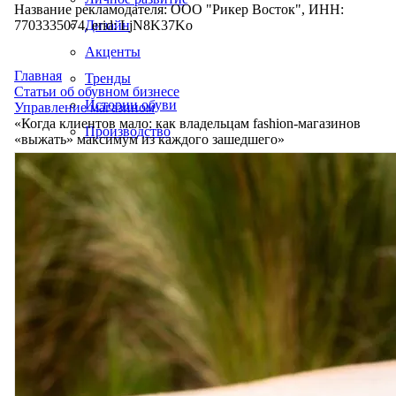
Название рекламодателя: ООО "Рикер Восток", ИНН:
7703335074, erid: LjN8K37Ko
Дизайн
Акценты
Главная
Тренды
Статьи об обувном бизнесе
Истории обуви
Управление магазином
«Когда клиентов мало: как владельцам fashion-магазинов
Производство
«выжать» максимум из каждого зашедшего»