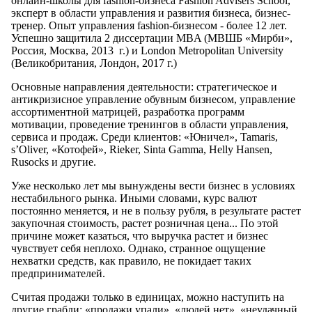
онлайн-школы для fashion-бизнеса Fashion Advisers School,
эксперт в области управления и развития бизнеса, бизнес-
тренер. Опыт управления fashion-бизнесом - более 12 лет.
Успешно защитила 2 диссертации MBA (МВШБ «Мирби»,
Россия, Москва, 2013 г.) и London Metropolitan University
(Великобритания, Лондон, 2017 г.)
Основные направления деятельности: стратегическое и
антикризисное управление обувным бизнесом, управление
ассортиментной матрицей, разработка программ
мотивации, проведение тренингов в области управления,
сервиса и продаж. Среди клиентов: «Юничел», Tamaris,
s’Oliver, «Котофей», Rieker, Sinta Gamma, Helly Hansen,
Rusocks и другие.
Уже несколько лет мы вынуждены вести бизнес в условиях
нестабильного рынка. Иными словами, курс валют
постоянно меняется, и не в пользу рубля, в результате растет
закупочная стоимость, растет розничная цена... По этой
причине может казаться, что выручка растет и бизнес
чувствует себя неплохо. Однако, странное ощущение
нехватки средств, как правило, не покидает таких
предпринимателей.
Считая продажи только в единицах, можно наступить на
другие грабли: «продажи упали», «людей нет», «неудачный