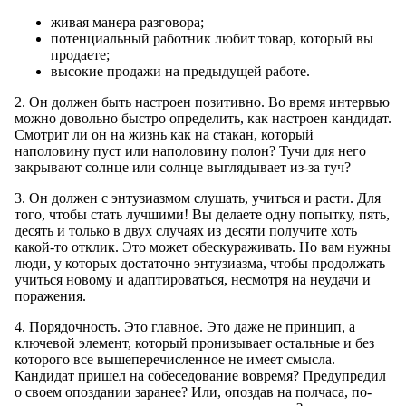
живая манера разговора;
потенциальный работник любит товар, который вы
продаете;
высокие продажи на предыдущей работе.
2. Он должен быть настроен позитивно. Во время интервью
можно довольно быстро определить, как настроен кандидат.
Смотрит ли он на жизнь как на стакан, который
наполовину пуст или наполовину полон? Тучи для него
закрывают солнце или солнце выглядывает из-за туч?
3. Он должен с энтузиазмом слушать, учиться и расти. Для
того, чтобы стать лучшими! Вы делаете одну попытку, пять,
десять и только в двух случаях из десяти получите хоть
какой-то отклик. Это может обескураживать. Но вам нужны
люди, у которых достаточно энтузиазма, чтобы продолжать
учиться новому и адаптироваться, несмотря на неудачи и
поражения.
4. Порядочность. Это главное. Это даже не принцип, а
ключевой элемент, который пронизывает остальные и без
которого все вышеперечисленное не имеет смысла.
Кандидат пришел на собеседование вовремя? Предупредил
о своем опоздании заранее? Или, опоздав на полчаса, по-