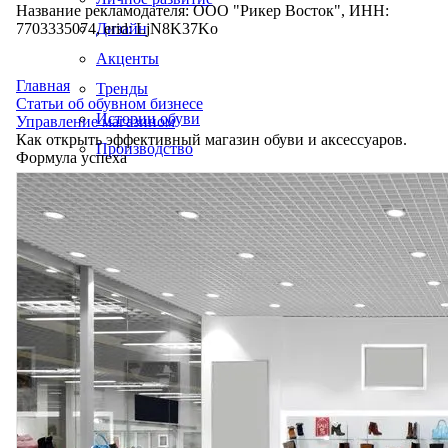
Название рекламодателя: ООО "Рикер Восток", ИНН:
7703335074, erid: LjN8K37Ko
Дизайн
Акценты
Главная
Тренды
Статьи об обувном бизнесе
Истории обуви
Управление магазином
Как открыть эффективный магазин обуви и аксессуаров.
Производство
Формула успеха