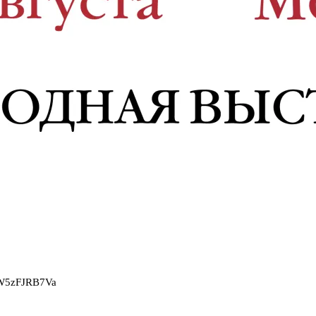
2W5zFJRB7Va