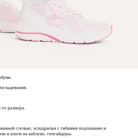
обуви.
ти надевания.
.
-го размера.
ованной стельке, эспадрильи с гибкими подошвами и
и и клоги на каблуке, топсайдеры.