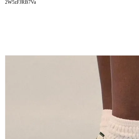
2W5zFJRB7Va