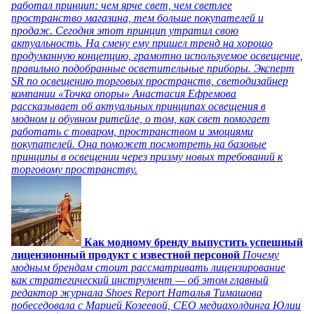
работал принцип: чем ярче свет, чем светлее
пространство магазина, тем больше покупателей и
продаж. Сегодня этот принцип утратил свою
актуальность. На смену ему пришел тренд на хорошо
продуманную концепцию, грамотно используемое освещение,
правильно подобранные осветительные приборы. Эксперт
SR по освещению торговых пространств, светодизайнер
компании «Точка опоры» Анастасия Ефремова
рассказывает об актуальных принципах освещения в
модном и обувном ритейле, о том, как свет помогает
работать с товаром, пространством и эмоциями
покупателей. Она поможет посмотреть на базовые
принципы в освещении через призму новых требований к
торговому пространству.
Как модному бренду выпустить успешный
лицензионный продукт с известной персоной
Почему
модным брендам стоит рассматривать лицензирование
как стратегический инструмент — об этом главный
редактор журнала Shoes Report Наталья Тимашова
побеседовала с Марией Козеевой, СЕО медиахолдинга Юлии