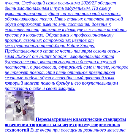
чувств. Следующий сезон осень-зима 2026/27 обещает
быть эмоциональным и чуть задумчивым. На смену
яркости приходит глубина, на место показной роскоши -
обволакивающее тепло. Пять главных оттенков женской
обуви отражают именно эти состояния: доверие к
естественности, внимание к фактуре и желание находить
красоту в нюансах. Обратимся к профессиональному
прогнозу сезонных остромодных цветов от
международного тренд-бюро Future Snoops.
Представленная в статье часть палитры сезона осень-
зима 2026/27 от Future Snoops - эмоциональная карта
будущего сезона, которая говорит о доверии и хрупкой
честности, о равновесии, внутренней силе и тепле, которое
не требует повода. Эти пять оттенков превращают
сезонные модели обуви в своеобразный цветовой язык,
который может помочь бренду и его покупательницам
рассказать о себе и своих эмоциях.
Пересматриваем классические стандарты
освещения торгового зала через призму современных
технологий
Еще вчера при освещении розничного магазина