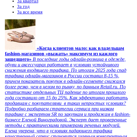
За квартал
За год
За все время
«Когда клиентов мало: как владельцам
fashion-магазинов «выжать» максимум из каждого
зашедшего»
В последние годы офлайн-розница в одежде,
обуви и аксессуарах работает в условиях устойчивого
снижения входящего трафика. По итогам 2025 года спад
трафика офлайн-магазинов в России составил 8-15 %,
причем показатель покупок в офлайн-сегменте снижался
более резко, чем в целом по рынку, по данным Retail.ru. По
статистике отдельных ТЦ падение по итогам прошлого
года составило от 15 до 25%. Как эффективно работать
продавцам с покупателями в таких непростых условиях?
Подробно разбираем стратегии сервиса при низком
трафике с экспертом SR по закупкам и продажам в fashion-
бизнесе Еленой Виноградовой. Эксперт дает проверенные
методы с практическими примерами речевых модулей.
Елена уверена, что в условиях падающего трафика
качественный сервис становится главным конкурентным