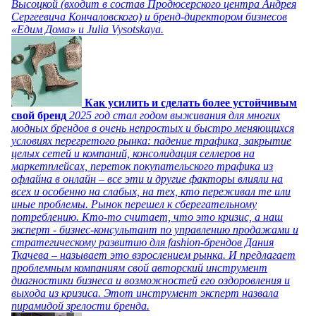
Высоцкой (входит в состав Продюсерского центра Андрея
Сергеевича Кончаловского) и бренд-директором бизнесов
«Едим Дома» и Julia Vysotskaya.
Как усилить и сделать более устойчивым
свой бренд
2025 год стал годом выживания для многих
модных брендов в очень непростых и быстро меняющихся
условиях перегретого рынка: падение трафика, закрытие
целых сетей и компаний, консолидация селлеров на
маркетплейсах, переток покупательского трафика из
офлайна в онлайн – все эти и другие факторы влияли на
всех и особенно на слабых, на тех, кто переживал те или
иные проблемы. Рынок перешел к сберегательному
потреблению. Кто-то считает, что это кризис, а наш
эксперт - бизнес-консультант по управлению продажами и
стратегическому развитию для fashion-брендов Дания
Ткачева – называет это взрослением рынка. И предлагает
проблемным компаниям свой авторский инструмент
диагностики бизнеса и возможностей его оздоровления и
выхода из кризиса. Этот инструмент эксперт назвала
пирамидой зрелости бренда.