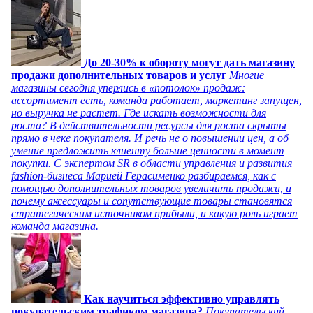
До 20-30% к обороту могут дать магазину
продажи дополнительных товаров и услуг
Многие
магазины сегодня уперлись в «потолок» продаж:
ассортимент есть, команда работает, маркетинг запущен,
но выручка не растет. Где искать возможности для
роста? В действительности ресурсы для роста скрыты
прямо в чеке покупателя. И речь не о повышении цен, а об
умение предложить клиенту больше ценности в момент
покупки. С экспертом SR в области управления и развития
fashion-бизнеса Марией Герасименко разбираемся, как с
помощью дополнительных товаров увеличить продажи, и
почему аксессуары и сопутствующие товары становятся
стратегическим источником прибыли, и какую роль играет
команда магазина.
Как научиться эффективно управлять
покупательским трафиком магазина?
Покупательский