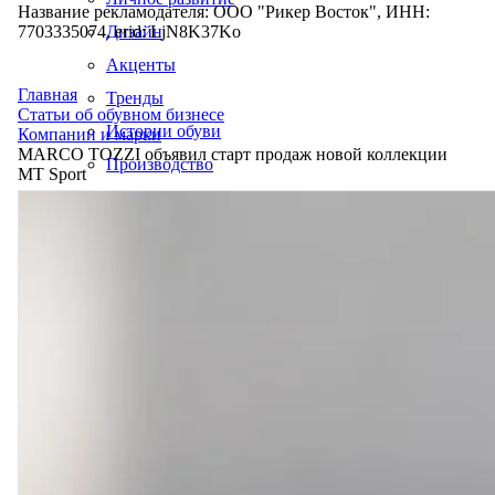
Название рекламодателя: ООО "Рикер Восток", ИНН:
7703335074, erid: LjN8K37Ko
Дизайн
Акценты
Главная
Тренды
Статьи об обувном бизнесе
Истории обуви
Компании и марки
MARCO TOZZI объявил старт продаж новой коллекции
Производство
MT Sport