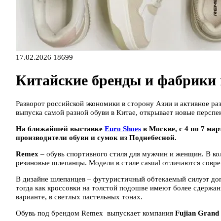
17.02.2026
18699
Китайские бренды и фабрики 
Разворот российской экономики в сторону Азии и активное ра
выпуска самой разной обуви в Китае, открывает новые перспе
На ближайшей выставке
Euro Shoes
в Москве, с 4 по 7 ма
производители обуви и сумок из Поднебесной.
Remex
– обувь спортивного стиля для мужчин и женщин. В ко
резиновые шлепанцы. Модели в стиле casual отличаются сов
В дизайне шлепанцев – футуристичный обтекаемый силуэт доп
тогда как кроссовки на толстой подошве имеют более сдерж
варианте, в светлых пастельных тонах.
Обувь под брендом Remex выпускает компания
Fujian Grand