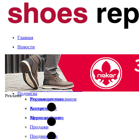
Главная
Новости
Статьи
Компании и марки
События
Оценка сезона
Календарь выставок
Экспертное мнение
О журнале
Рынок
Читайте в свежем номере
Подписка
Реклама
Управление магазином
Рекламодателям
Ассортимент
Контакты
Мерчандайзинг
Архив журналов
Продажи
Продвижение