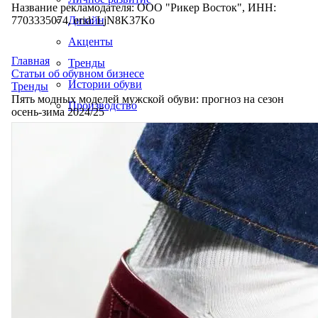
Название рекламодателя: ООО "Рикер Восток", ИНН:
7703335074, erid: LjN8K37Ko
Дизайн
Акценты
Главная
Тренды
Статьи об обувном бизнесе
Истории обуви
Тренды
Пять модных моделей мужской обуви: прогноз на сезон
Производство
осень-зима 2024/25