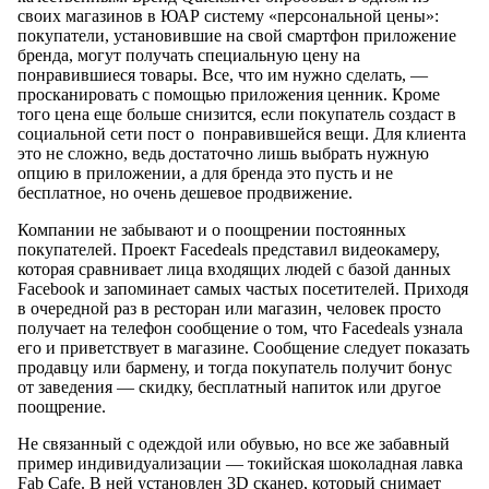
своих магазинов в ЮАР систему «персональной цены»:
покупатели, установившие на свой смартфон приложение
бренда, могут получать специальную цену на
понравившиеся товары. Все, что им нужно сделать, —
просканировать с помощью приложения ценник. Кроме
того цена еще больше снизится, если покупатель создаст в
социальной сети пост о понравившейся вещи. Для клиента
это не сложно, ведь достаточно лишь выбрать нужную
опцию в приложении, а для бренда это пусть и не
бесплатное, но очень дешевое продвижение.
Компании не забывают и о поощрении постоянных
покупателей. Проект Facedeals представил видеокамеру,
которая сравнивает лица входящих людей с базой данных
Facebook и запоминает самых частых посетителей. Приходя
в очередной раз в ресторан или магазин, человек просто
получает на телефон сообщение о том, что Facedeals узнала
его и приветствует в магазине. Сообщение следует показать
продавцу или бармену, и тогда покупатель получит бонус
от заведения — скидку, бесплатный напиток или другое
поощрение.
Не связанный с одеждой или обувью, но все же забавный
пример индивидуализации — токийская шоколадная лавка
Fab Cafe. В ней установлен 3D сканер, который снимает