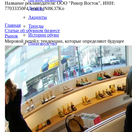
Название рекламодателя: ООО "Рикер Восток", ИНН:
7703335074, erid: LjN8K37Ko
Дизайн
Акценты
Главная
Тренды
Статьи об обувном бизнесе
Истории обуви
Рынок
Мировой ретейл: тенденции, которые определяют будущее
Производство