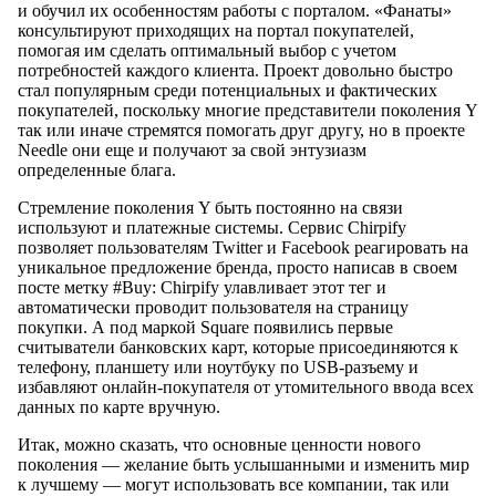
и обучил их особенностям работы с порталом. «Фанаты»
консультируют приходящих на портал покупателей,
помогая им сделать оптимальный выбор с учетом
потребностей каждого клиента. Проект довольно быстро
стал популярным среди потенциальных и фактических
покупателей, поскольку многие представители поколения Y
так или иначе стремятся помогать друг другу, но в проекте
Needle они еще и получают за свой энтузиазм
определенные блага.
Стремление поколения Y быть постоянно на связи
используют и платежные системы. Сервис Chirpify
позволяет пользователям Twitter и Facebook реагировать на
уникальное предложение бренда, просто написав в своем
посте метку #Buy: Chirpify улавливает этот тег и
автоматически проводит пользователя на страницу
покупки. А под маркой Square появились первые
считыватели банковских карт, которые присоединяются к
телефону, планшету или ноутбуку по USB-разъему и
избавляют онлайн-покупателя от утомительного ввода всех
данных по карте вручную.
Итак, можно сказать, что основные ценности нового
поколения — желание быть услышанными и изменить мир
к лучшему — могут использовать все компании, так или