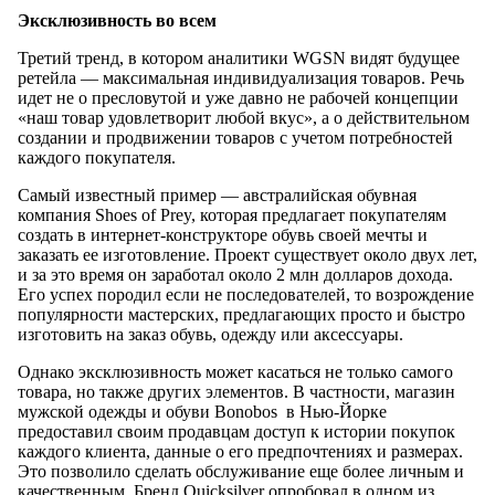
Эксклюзивность во всем
Третий тренд, в котором аналитики WGSN видят будущее
ретейла — максимальная индивидуализация товаров. Речь
идет не о пресловутой и уже давно не рабочей концепции
«наш товар удовлетворит любой вкус», а о действительном
создании и продвижении товаров с учетом потребностей
каждого покупателя.
Самый известный пример — австралийская обувная
компания Shoes of Prey, которая предлагает покупателям
создать в интернет-конструкторе обувь своей мечты и
заказать ее изготовление. Проект существует около двух лет,
и за это время он заработал около 2 млн долларов дохода.
Его успех породил если не последователей, то возрождение
популярности мастерских, предлагающих просто и быстро
изготовить на заказ обувь, одежду или аксессуары.
Однако эксклюзивность может касаться не только самого
товара, но также других элементов. В частности, магазин
мужской одежды и обуви Bonobos в Нью-Йорке
предоставил своим продавцам доступ к истории покупок
каждого клиента, данные о его предпочтениях и размерах.
Это позволило сделать обслуживание еще более личным и
качественным. Бренд Quicksilver опробовал в одном из