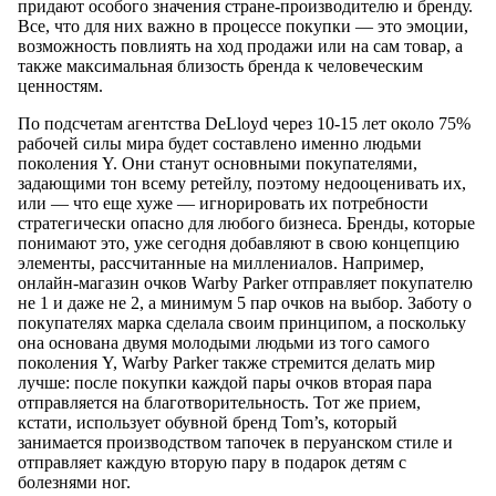
придают особого значения стране-производителю и бренду.
Все, что для них важно в процессе покупки — это эмоции,
возможность повлиять на ход продажи или на сам товар, а
также максимальная близость бренда к человеческим
ценностям.
По подсчетам агентства DeLloyd через 10-15 лет около 75%
рабочей силы мира будет составлено именно людьми
поколения Y. Они станут основными покупателями,
задающими тон всему ретейлу, поэтому недооценивать их,
или — что еще хуже — игнорировать их потребности
стратегически опасно для любого бизнеса. Бренды, которые
понимают это, уже сегодня добавляют в свою концепцию
элементы, рассчитанные на миллениалов. Например,
онлайн-магазин очков Warby Parker отправляет покупателю
не 1 и даже не 2, а минимум 5 пар очков на выбор. Заботу о
покупателях марка сделала своим принципом, а поскольку
она основана двумя молодыми людьми из того самого
поколения Y, Warby Parker также стремится делать мир
лучше: после покупки каждой пары очков вторая пара
отправляется на благотворительность. Тот же прием,
кстати, использует обувной бренд Tom’s, который
занимается производством тапочек в перуанском стиле и
отправляет каждую вторую пару в подарок детям с
болезнями ног.