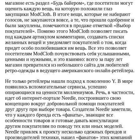
магазине есть раздел «Будь байером», где посетители могут
оценить каждую вещь, на которую положили глаз
закупщики ModCloth. В итоге вещи, которые не набирают
голосов, не закупаются вовсе, а те, что прошли одобрение и
были закуплены, помечаются в продаже отметкой «Выбор
покупателей». Помимо этого ModCloth позволяет писать
под каждым артикулом комментарии, создавать списки
желанных вещей и уведомляет покупателей о том, когда
придет особо полюбившаяся им вещь. Все это позволяет
посетителям ModCloth почувствовать себя услышанными,
ценными и нужными, и это взаимно: всего за пару лет
магазин превратился из небольшого сайта для любителей
ретро-одежды в ведущего американского онлайн-ретейлера.
Не только ретейлеры нашли подход к поколению Y. В мире
появились вспомогательные сервисы, успешно
опирающиеся на ценности миллениумов. Речь, в частности,
идет об интернет-портале Needle, построившего свою
концепцию вокруг добровольной помощи покупателей
друг другу при выборе товара. Создатели Needle заметили,
что у каждого бренда есть «фанаты», знающие все
особенности товаров и готовые давать консультации
другим покупателям по поводу тех или иных моделей.
Needle привлек к проекту несколько одежных брендов и
производителей техники, нашел «фанатов» этих компаний