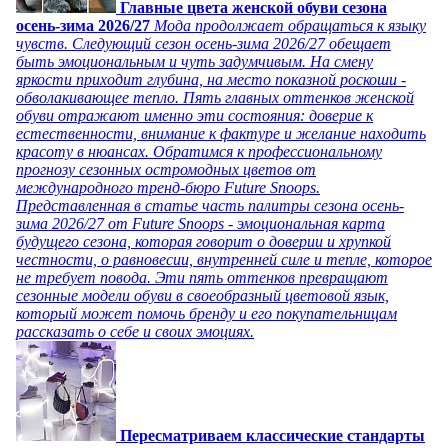
Главные цвета женской обуви сезона
осень-зима 2026/27
Мода продолжает обращаться к языку
чувств. Следующий сезон осень-зима 2026/27 обещает
быть эмоциональным и чуть задумчивым. На смену
яркости приходит глубина, на место показной роскоши -
обволакивающее тепло. Пять главных оттенков женской
обуви отражают именно эти состояния: доверие к
естественности, внимание к фактуре и желание находить
красоту в нюансах. Обратимся к профессиональному
прогнозу сезонных остромодных цветов от
международного тренд-бюро Future Snoops.
Представленная в статье часть палитры сезона осень-
зима 2026/27 от Future Snoops - эмоциональная карта
будущего сезона, которая говорит о доверии и хрупкой
честности, о равновесии, внутренней силе и тепле, которое
не требует повода. Эти пять оттенков превращают
сезонные модели обуви в своеобразный цветовой язык,
который может помочь бренду и его покупательницам
рассказать о себе и своих эмоциях.
Пересматриваем классические стандарты