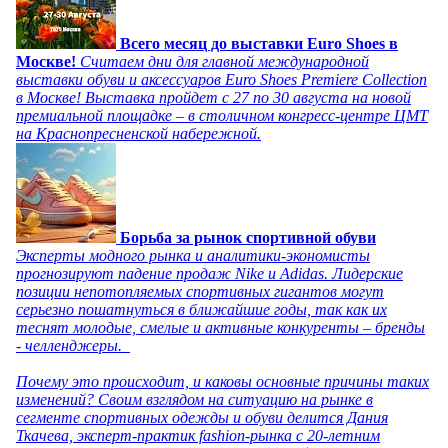
Всего месяц до выставки Euro Shoes в
Москве!
Считаем дни для главной международной
выставки обуви и аксессуаров Euro Shoes Premiere Collection
в Москве! Выставка пройдет с 27 по 30 августа на новой
премиальной площадке – в столичном конгресс-центре ЦМТ
на Краснопресненской набережной.
Борьба за рынок спортивной обуви
Эксперты модного рынка и аналитики-экономисты
прогнозируют падение продаж Nike и Adidas. Лидерские
позиции непотопляемых спортивных гигантов могут
серьезно пошатнуться в ближайшие годы, так как их
теснят молодые, смелые и активные конкуренты – бренды
- челленджеры.
Почему это происходит, и каковы основные причины таких
изменений? Своим взглядом на ситуацию на рынке в
сегменте спортивных одежды и обуви делится Дания
Ткачева, эксперт-практик fashion-рынка с 20-летним