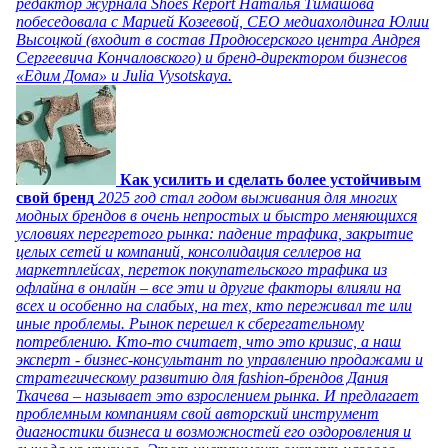
редактор журнала Shoes Report Наталья Тимашова
побеседовала с Марией Козеевой, СЕО медиахолдинга Юлии
Высоцкой (входит в состав Продюсерского центра Андрея
Сергеевича Кончаловского) и бренд-директором бизнесов
«Едим Дома» и Julia Vysotskaya.
Как усилить и сделать более устойчивым
свой бренд
2025 год стал годом выживания для многих
модных брендов в очень непростых и быстро меняющихся
условиях перегретого рынка: падение трафика, закрытие
целых сетей и компаний, консолидация селлеров на
маркетплейсах, переток покупательского трафика из
офлайна в онлайн – все эти и другие факторы влияли на
всех и особенно на слабых, на тех, кто переживал те или
иные проблемы. Рынок перешел к сберегательному
потреблению. Кто-то считает, что это кризис, а наш
эксперт - бизнес-консультант по управлению продажами и
стратегическому развитию для fashion-брендов Дания
Ткачева – называет это взрослением рынка. И предлагает
проблемным компаниям свой авторский инструмент
диагностики бизнеса и возможностей его оздоровления и