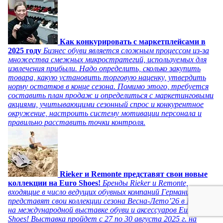
Как конкурировать с маркетплейсами в
2025 году
Бизнес обуви является сложным процессом из-за
множества смежных микростратегий, используемых для
извлечения прибыли. Надо определить, сколько закупить
товара, какую установить торговую наценку, утвердить
норму остатков в конце сезона. Помимо этого, требуется
составить план продаж и определиться с маркетинговыми
акциями, учитывающими сезонный спрос и конкурентное
окружение, настроить систему мотивации персонала и
правильно расставить точки контроля.
Rieker и Remonte представят свои новые
коллекции на Euro Shoes!
Бренды Rieker и Remonte,
входящие в число ведущих обувных компаний Германии,
представят свои коллекции сезона Весна-Лето’26 в Москве
на международной выставке обуви и аксессуаров Euro
Shoes! Выставка пройдет c 27 по 30 августа 2025 г. на