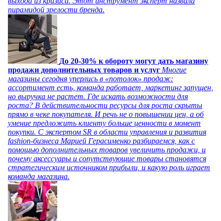
выхода из кризиса. Этот инструмент эксперт назвала
пирамидой зрелости бренда.
До 20-30% к обороту могут дать магазину
продажи дополнительных товаров и услуг
Многие
магазины сегодня уперлись в «потолок» продаж:
ассортимент есть, команда работает, маркетинг запущен,
но выручка не растет. Где искать возможности для
роста? В действительности ресурсы для роста скрыты
прямо в чеке покупателя. И речь не о повышении цен, а об
умение предложить клиенту больше ценности в момент
покупки. С экспертом SR в области управления и развития
fashion-бизнеса Марией Герасименко разбираемся, как с
помощью дополнительных товаров увеличить продажи, и
почему аксессуары и сопутствующие товары становятся
стратегическим источником прибыли, и какую роль играет
команда магазина.