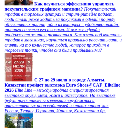
Как научиться эффективно управлять
покупательским трафиком магазина?
Покупательский
трафик в торговых центрах и стрит-ритейле падает,
люди стали реже ходить за покупками в офлайн по ряду
объективных причин, одна из которых – удобство онлайн-
шопинга со всеми его плюсами. И все же офлайн
продолжает жить и развиваться. Как взять под контроль
трафик в магазинах, научиться правильно рассчитывать и
влиять на то количество людей, которое приходит в
торговые точки, чтобы они были прибыльными?
C 27 по 29 июля в городе Алматы,
Казахстан пройдет выставка Euro Shoes@CAF_Eliteline
2026
Elite Line – международная специализированная
выставка обуви, меха, кожи и аксессуаров. На выставке
будут представлены коллекции зарубежных и
отечественных производителей из таких стран, как
Россия, Турция, Германия, Италия, Казахстан и др.