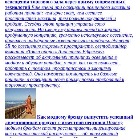
освещения торгового зала через призму современных
технологий
Еще вчера при освещении розничного магазина
работал принцип: чем ярче свет, чем светлее
пространство магазина, тем больше покупателей и
продаж. Сегодня этот принцип утратил свою
актуальность. На смену ему пришел тренд на хорошо
продуманную концепцию, грамотно используемое освещение,
правильно подобранные осветительные приборы. Эксперт
SR по освещению торговых пространств, светодизайнер
компании «Точка опоры» Анастасия Ефремова
рассказывает об актуальных принципах освещения в
модном и обувном ритейле, о том, как свет помогает
работать с товаром, пространством и эмоциями
покупателей. Она поможет посмотреть на базовые
принципы в освещении через призму новых требований к
торговому пространству.
Как модному бренду выпустить успешный
лицензионный продукт с известной персоной
Почему
модным брендам стоит рассматривать лицензирование
как стратегический инструмент — об этом главный