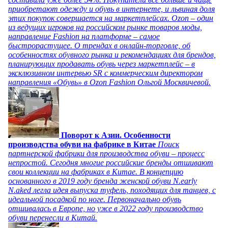
приобретают одежду и обувь в интернете, и львиная доля
этих покупок совершается на маркетплейсах. Ozon – один
из ведущих игроков на российском рынке товаров моды,
направление Fashion на платформе – самое
быстрорастущее. О трендах в онлайн-торговле, об
особенностях обувного рынка и рекомендациях для брендов,
планирующих продавать обувь через маркетплейс – в
эксклюзивном интервью SR с коммерческим директором
направления «Обувь» в Ozon Fashion Ольгой Москвичевой.
Поворот к Азии. Особенности
производства обуви на фабрике в Китае
Поиск
партнерской фабрики для производства обуви – процесс
непростой. Сегодня многие российские бренды отшивают
свои коллекции на фабриках в Китае. В концепцию
основанного в 2019 году бренда женской обуви N.early
N.aked легла идея выпуска туфель, походящих для танцев, с
идеальной посадкой по ноге. Первоначально обувь
отшивалась в Европе, но уже в 2022 году производство
обуви перенесли в Китай.