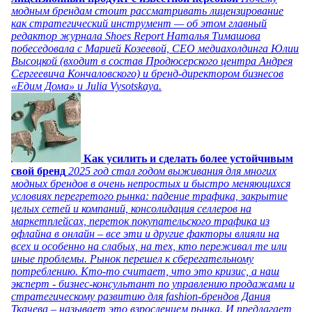
модным брендам стоит рассматривать лицензирование
как стратегический инструмент — об этом главный
редактор журнала Shoes Report Наталья Тимашова
побеседовала с Марией Козеевой, СЕО медиахолдинга Юлии
Высоцкой (входит в состав Продюсерского центра Андрея
Сергеевича Кончаловского) и бренд-директором бизнесов
«Едим Дома» и Julia Vysotskaya.
Как усилить и сделать более устойчивым
свой бренд
2025 год стал годом выживания для многих
модных брендов в очень непростых и быстро меняющихся
условиях перегретого рынка: падение трафика, закрытие
целых сетей и компаний, консолидация селлеров на
маркетплейсах, переток покупательского трафика из
офлайна в онлайн – все эти и другие факторы влияли на
всех и особенно на слабых, на тех, кто переживал те или
иные проблемы. Рынок перешел к сберегательному
потреблению. Кто-то считает, что это кризис, а наш
эксперт - бизнес-консультант по управлению продажами и
стратегическому развитию для fashion-брендов Дания
Ткачева – называет это взрослением рынка. И предлагает