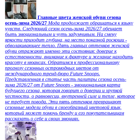
Главные цвета женской обуви сезона
осень-зима 2026/27
Мода продолжает обращаться к языку
чувств. Следующий сезон осень-зима 2026/27 обещает
быть эмоциональным и чуть задумчивым. На смену
яркости приходит глубина, на место показной роскоши -
обволакивающее тепло. Пять главных оттенков женской
обуви отражают именно эти состояния: доверие к
естественности, внимание к фактуре и желание находить
красоту в нюансах. Обратимся к профессиональному
прогнозу сезонных остромодных цветов от
международного тренд-бюро Future Snoops.
Представленная в статье часть палитры сезона осень-
зима 2026/27 от Future Snoops - эмоциональная карта
будущего сезона, которая говорит о доверии и хрупкой
честности, о равновесии, внутренней силе и тепле, которое
не требует повода. Эти пять оттенков превращают
сезонные модели обуви в своеобразный цветовой язык,
который может помочь бренду и его покупательницам
рассказать о себе и своих эмоциях.