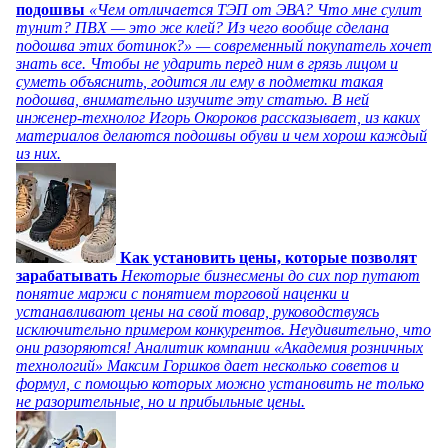
подошвы
«Чем отличается ТЭП от ЭВА? Что мне сулит
тунит? ПВХ — это же клей? Из чего вообще сделана
подошва этих ботинок?» — современный покупатель хочет
знать все. Чтобы не ударить перед ним в грязь лицом и
суметь объяснить, годится ли ему в подметки такая
подошва, внимательно изучите эту статью. В ней
инженер-технолог Игорь Окороков рассказывает, из каких
материалов делаются подошвы обуви и чем хорош каждый
из них.
Как установить цены, которые позволят
зарабатывать
Некоторые бизнесмены до сих пор путают
понятие маржи с понятием торговой наценки и
устанавливают цены на свой товар, руководствуясь
исключительно примером конкурентов. Неудивительно, что
они разоряются! Аналитик компании «Академия розничных
технологий» Максим Горшков дает несколько советов и
формул, с помощью которых можно установить не только
не разорительные, но и прибыльные цены.