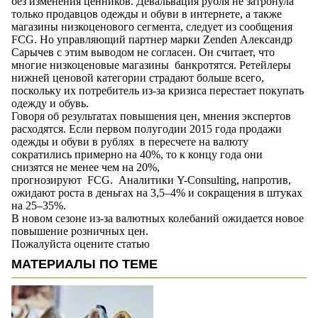
без изменения ценников. Девальвация рубля не затронула
только продавцов одежды и обуви в интернете, а также
магазины низкоценового сегмента, следует из сообщения
FCG. Но управляющий партнер марки Zenden Александр
Сарычев с этим выводом не согласен. Он считает, что
многие низкоценовые магазины банкротятся. Ретейлеры
нижней ценовой категории страдают больше всего,
поскольку их потребитель из-за кризиса перестает покупать
одежду и обувь.
Говоря об результатах повышения цен, мнения экспертов
расходятся. Если первом полугодии 2015 года продажи
одежды и обуви в рублях в пересчете на валюту
сократились примерно на 40%, то к концу года они
снизятся не менее чем на 20%,
прогнозируют FCG. Аналитики Y-Сonsulting, напротив,
ожидают роста в деньгах на 3,5–4% и сокращения в штуках
на 25–35%.
В новом сезоне из-за валютных колебаний ожидается новое
повышение розничных цен.
Пожалуйста оцените статью
МАТЕРИАЛЫ ПО ТЕМЕ