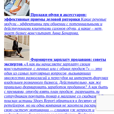
Продажи обуви и аксессуаров:
эффективные приемы деловой риторики
Какие речевые
модули - эффективны при общении с потенциальными и
действующими клиентами салонов обуви, а какие – нет,
знает бизнес-консультант Анна Бочарова.
Формируем зарплату продавцов: советы
экспертов
«А как вы начисляете зарплату своим
консультантам, с личных или с общих продаж?» — это
один из самых популярных вопросов, вызывающих
множество разногласий и пересудов на интернет-форумах
владельцев розничного бизнеса. Действительно, как же
правильно формировать заработок продавцов? А как быть
с премиями, откуда взять план продаж, разрешать ли
сотрудникам покупать товар в магазине со скидками? В
поисках истины Shoes Report обратился к десятку обувных
ретейлеров, но ни одна компания не захотела раскрывать
свою систему мотивации — слишком уж непрост и