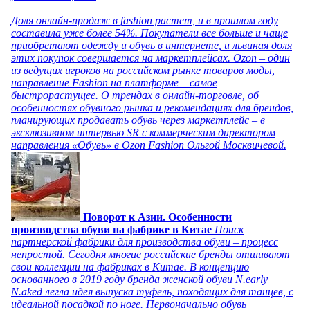
Доля онлайн-продаж в fashion растет, и в прошлом году
составила уже более 54%. Покупатели все больше и чаще
приобретают одежду и обувь в интернете, и львиная доля
этих покупок совершается на маркетплейсах. Ozon – один
из ведущих игроков на российском рынке товаров моды,
направление Fashion на платформе – самое
быстрорастущее. О трендах в онлайн-торговле, об
особенностях обувного рынка и рекомендациях для брендов,
планирующих продавать обувь через маркетплейс – в
эксклюзивном интервью SR с коммерческим директором
направления «Обувь» в Ozon Fashion Ольгой Москвичевой.
Поворот к Азии. Особенности
производства обуви на фабрике в Китае
Поиск
партнерской фабрики для производства обуви – процесс
непростой. Сегодня многие российские бренды отшивают
свои коллекции на фабриках в Китае. В концепцию
основанного в 2019 году бренда женской обуви N.early
N.aked легла идея выпуска туфель, походящих для танцев, с
идеальной посадкой по ноге. Первоначально обувь