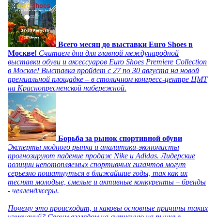
Всего месяц до выставки Euro Shoes в
Москве!
Считаем дни для главной международной
выставки обуви и аксессуаров Euro Shoes Premiere Collection
в Москве! Выставка пройдет с 27 по 30 августа на новой
премиальной площадке – в столичном конгресс-центре ЦМТ
на Краснопресненской набережной.
Борьба за рынок спортивной обуви
Эксперты модного рынка и аналитики-экономисты
прогнозируют падение продаж Nike и Adidas. Лидерские
позиции непотопляемых спортивных гигантов могут
серьезно пошатнуться в ближайшие годы, так как их
теснят молодые, смелые и активные конкуренты – бренды
- челленджеры.
Почему это происходит, и каковы основные причины таких
изменений? Своим взглядом на ситуацию на рынке в