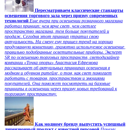
Пересматриваем классические стандарты
освещения торгового зала через призму современных
технологий
Еще вчера при освещении розничного магазина
работал принцип: чем ярче свет, чем светлее
пространство магазина, тем больше покупателей и
продаж. Сегодня этот принцип утратил свою
актуальность. На смену ему пришел тренд на хорошо
продуманную концепцию, грамотно используемое освещение,
правильно подобранные осветительные приборы. Эксперт
SR по освещению торговых пространств, светодизайнер
компании «Точка опоры» Анастасия Ефремова
рассказывает об актуальных принципах освещения в
модном и обувном ритейле, о том, как свет помогает
работать с товаром, пространством и эмоциями
покупателей. Она поможет посмотреть на базовые
принципы в освещении через призму новых требований к
торговому пространству.
Как модному бренду выпустить успешный
лицензионный продукт с известной персоной
Почему