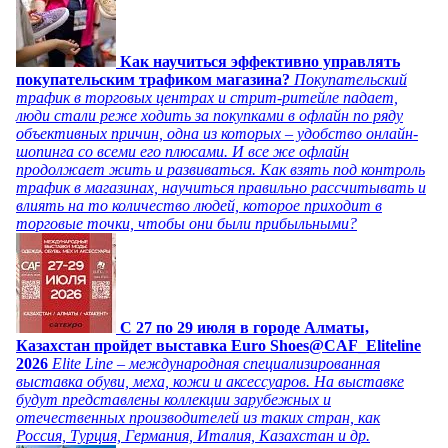
Как научиться эффективно управлять
покупательским трафиком магазина?
Покупательский
трафик в торговых центрах и стрит-ритейле падает,
люди стали реже ходить за покупками в офлайн по ряду
объективных причин, одна из которых – удобство онлайн-
шопинга со всеми его плюсами. И все же офлайн
продолжает жить и развиваться. Как взять под контроль
трафик в магазинах, научиться правильно рассчитывать и
влиять на то количество людей, которое приходит в
торговые точки, чтобы они были прибыльными?
C 27 по 29 июля в городе Алматы,
Казахстан пройдет выставка Euro Shoes@CAF_Eliteline
2026
Elite Line – международная специализированная
выставка обуви, меха, кожи и аксессуаров. На выставке
будут представлены коллекции зарубежных и
отечественных производителей из таких стран, как
Россия, Турция, Германия, Италия, Казахстан и др.