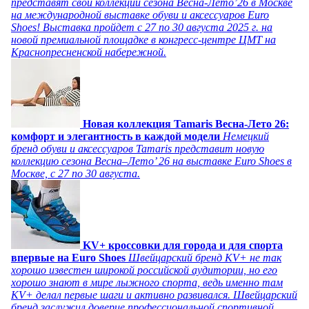
представят свои коллекции сезона Весна-Лето’26 в Москве
на международной выставке обуви и аксессуаров Euro
Shoes! Выставка пройдет c 27 по 30 августа 2025 г. на
новой премиальной площадке в конгресс-центре ЦМТ на
Краснопресненской набережной.
Новая коллекция Tamaris Весна-Лето 26:
комфорт и элегантность в каждой модели
Немецкий
бренд обуви и аксессуаров Tamaris представит новую
коллекцию сезона Весна–Лето’ 26 на выставке Euro Shoes в
Москве, с 27 по 30 августа.
KV+ кроссовки для города и для спорта
впервые на Euro Shoes
Швейцарский бренд KV+ не так
хорошо известен широкой российской аудитории, но его
хорошо знают в мире лыжного спорта, ведь именно там
KV+ делал первые шаги и активно развивался. Швейцарский
бренд заслужил доверие профессиональной спортивной