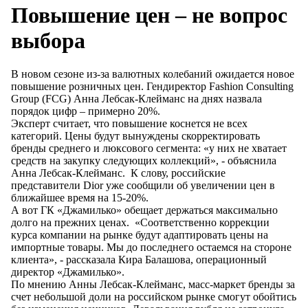
Повышение цен – не вопрос
выбора
В новом сезоне из-за валютных колебаний ожидается новое
повышение розничных цен. Гендиректор Fashion Consulting
Group (FCG) Анна Лебсак-Клейманс на днях назвала
порядок цифр – примерно 20%.
Эксперт считает, что повышение коснется не всех
категорий. Цены будут вынуждены скорректировать
бренды среднего и люксового сегмента: «у них не хватает
средств на закупку следующих коллекций», - объяснила
Анна Лебсак-Клейманс. К слову, российские
представители Dior уже сообщили об увеличении цен в
ближайшее время на 15-20%.
А вот ГК «Джамилько» обещает держаться максимально
долго на прежних ценах. «Соответственно коррекции
курса компании на рынке будут адаптировать цены на
импортные товары. Мы до последнего остаемся на стороне
клиента», - рассказала Кира Балашова, операционный
директор «Джамилько».
По мнению Анны Лебсак-Клейманс, масс-маркет бренды за
счет небольшой доли на российском рынке смогут обойтись