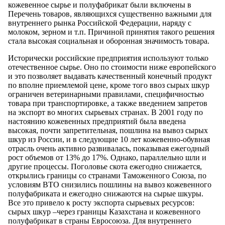
кожевенное сырье и полуфабрикат были включены в
Перечень товаров, являющихся существенно важными для
внутреннего рынка Российской Федерации, наряду с
молоком, зерном и т.п. Причиной принятия такого решения
стала высокая социальная и оборонная значимость товара.
Исторически российские предприятия используют только
отечественное сырье. Оно по стоимости ниже европейского
и это позволяет выдавать качественный конечный продукт
по вполне приемлемой цене, кроме того ввоз сырых шкур
ограничен ветеринарными правилами, специфичностью
товара при транспортировке, а также введением запретов
на экспорт во многих сырьевых странах. В 2001 году по
настоянию кожевенных предприятий была введена
высокая, почти запретительная, пошлина на вывоз сырых
шкур из России, и в следующие 10 лет кожевенно-обувная
отрасль очень активно развивалась, показывая ежегодный
рост объемов от 13% до 17%. Однако, параллельно шли и
другие процессы. Поголовье скота ежегодно снижается,
открылись границы со странами Таможенного Союза, по
условиям ВТО снизились пошлины на вывоз кожевенного
полуфабриката и ежегодно снижаются на сырые шкуры.
Все это привело к росту экспорта сырьевых ресурсов:
сырых шкур –через границы Казахстана и кожевенного
полуфабрикат в страны Евросоюза. Для внутреннего