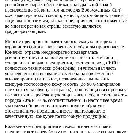
российском сырье, обеспечивает натуральной кожей
производство обуви (в том числе для Вооруженных Сил),
кожгалантерейных изделий, мебели, автомобилей; является
социально значимым, так как предприятия, расположенные
во многих регионах страны зачастую являются
градообразующими.
Многие предприятия имеют многовековую историю и
хорошие традиции в кожевенном и обувном производстве.
Конечно, отрасль неоднократно подвергалась
реконструкции, но за последние два десятилетия она
совершила прорыв: предприятия, построенные до 1990г.,
полностью технически обновлены, значительная часть
устаревшего оборудования заменена на современное
высокопроизводительное, позволяющее выпускать
конкурентоспособную кожу и обувь (до 90% материалов
приходится на обувную отрасль) , пользующихся спросом у
населения и за рубежом (экспорт кожи и обуви составляет –
порядка 20% и 10 %, соответственно). В настоящее время
мы имеем обновленную кожевенную и обувную
отечественную промышленность, выпускающую
качественную, конкурентоспособную продукцию.
Кожевенные предприятия в технологическом плане
предполагают переработку полного цикла - от сырых шкур