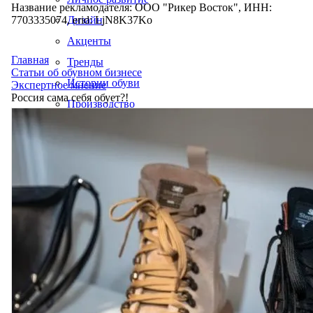
Название рекламодателя: ООО "Рикер Восток", ИНН:
7703335074, erid: LjN8K37Ko
Дизайн
Акценты
Главная
Тренды
Статьи об обувном бизнесе
Истории обуви
Экспертное мнение
Россия сама себя обует?!
Производство