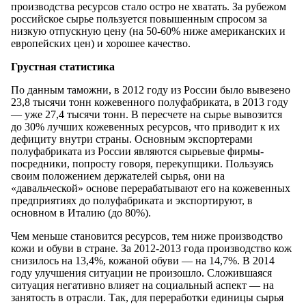
производства ресурсов стало остро не хватать. За рубежом
российское сырье пользуется повышенным спросом за
низкую отпускную цену (на 50-60% ниже американских и
европейских цен) и хорошее качество.
Грустная статистика
По данным таможни, в 2012 году из России было вывезено
23,8 тысячи тонн кожевенного полуфабриката, в 2013 году
— уже 27,4 тысячи тонн. В пересчете на сырье вывозится
до 30% лучших кожевенных ресурсов, что приводит к их
дефициту внутри страны. Основным экспортерами
полуфабриката из России являются сырьевые фирмы-
посредники, попросту говоря, перекупщики. Пользуясь
своим положением держателей сырья, они на
«давальческой» основе перерабатывают его на кожевенных
предприятиях до полуфабриката и экспортируют, в
основном в Италию (до 80%).
Чем меньше становится ресурсов, тем ниже производство
кожи и обуви в стране. За 2012-2013 года производство кож
снизилось на 13,4%, кожаной обуви — на 14,7%. В 2014
году улучшения ситуации не произошло. Сложившаяся
ситуация негативно влияет на социальный аспект — на
занятость в отрасли. Так, для переработки единицы сырья