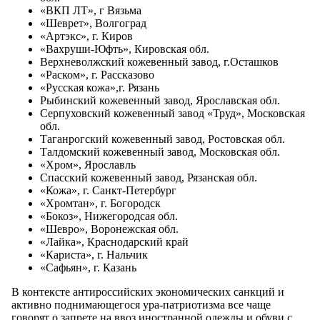
«ВКП ЛТ», г Вязьма
«Шеврет», Волгоград
«Артэкс», г. Киров
«Вахруши-Юфть», Кировская обл.
Верхневолжский кожевенный завод, г.Осташков
«Раском», г. Рассказово
«Русская кожа»,г. Рязань
Рыбинский кожевенный завод, Ярославская обл.
Серпуховский кожевенный завод «Труд», Московская
обл.
Таганрогский кожевенный завод, Ростовская обл.
Талдомский кожевенный завод, Московская обл.
«Хром», Ярославль
Спасский кожевенный завод, Рязанская обл.
«Кожа», г. Санкт-Петербург
«Хромтан», г. Богородск
«Бокоз», Нижегородсая обл.
«Шевро», Воронежская обл.
«Лайка», Краснодарский край
«Кариста», г. Нальчик
«Сафьян», г. Казань
В контексте антироссийских экономических санкций и
активно поднимающегося ура-патриотизма все чаще
говорят о запрете на ввоз иностранной одежды и обуви с