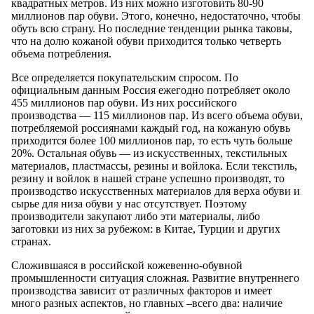
квадратных метров. Из них можно изготовить 80-90
миллионов пар обуви. Этого, конечно, недостаточно, чтобы
обуть всю страну. Но последние тенденции рынка таковы,
что на долю кожаной обуви приходится только четверть
объема потребления.
Все определяется покупательским спросом. По
официальным данным Россия ежегодно потребляет около
455 миллионов пар обуви. Из них российского
производства — 115 миллионов пар. Из всего объема обуви,
потребляемой россиянами каждый год, на кожаную обувь
приходится более 100 миллионов пар, то есть чуть больше
20%. Остальная обувь — из искусственных, текстильных
материалов, пластмассы, резины и войлока. Если текстиль,
резину и войлок в нашей стране успешно производят, то
производство искусственных материалов для верха обуви и
сырье для низа обуви у нас отсутствует. Поэтому
производители закупают либо эти материалы, либо
заготовки из них за рубежом: в Китае, Турции и других
странах.
Сложившаяся в российской кожевенно-обувной
промышленности ситуация сложная. Развитие внутреннего
производства зависит от различных факторов и имеет
много разных аспектов, но главных –всего два: наличие