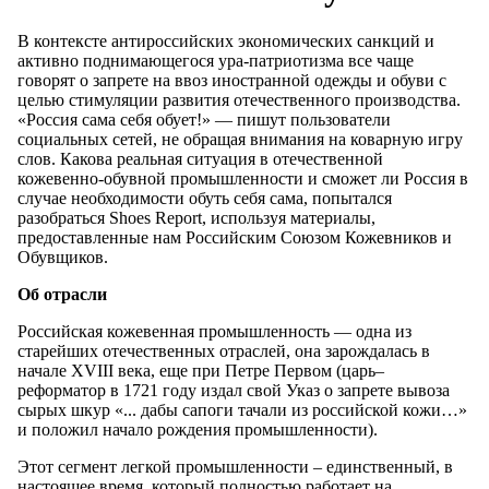
В контексте антироссийских экономических санкций и
активно поднимающегося ура-патриотизма все чаще
говорят о запрете на ввоз иностранной одежды и обуви с
целью стимуляции развития отечественного производства.
«Россия сама себя обует!» — пишут пользователи
социальных сетей, не обращая внимания на коварную игру
слов. Какова реальная ситуация в отечественной
кожевенно-обувной промышленности и сможет ли Россия в
случае необходимости обуть себя сама, попытался
разобраться Shoes Report, используя материалы,
предоставленные нам Российским Союзом Кожевников и
Обувщиков.
Об отрасли
Российская кожевенная промышленность — одна из
старейших отечественных отраслей, она зарождалась в
начале XVIII века, еще при Петре Первом (царь–
реформатор в 1721 году издал свой Указ о запрете вывоза
сырых шкур «... дабы сапоги тачали из российской кожи…»
и положил начало рождения промышленности).
Этот сегмент легкой промышленности – единственный, в
настоящее время, который полностью работает на