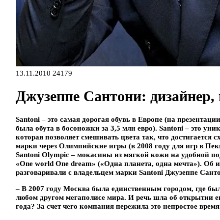
13.11.2010
24179
Джузеппе Сантони: дизайнер, 
Santoni – это самая дорогая обувь в Европе (на презента
была обута в босоножки за 3,5 млн евро). Santoni – это у
которая позволяет смешивать цвета так, что достигается с
марки через Олимпийские игры (в 2008 году для игр в Пе
Santoni Olympic – мокасины из мягкой кожи на удобной
«One world One dream» («Одна планета, одна мечта»). Об 
разговаривали с владельцем марки Santoni Джузеппе Сант
– В 2007 году Москва была единственным городом, где был
любом другом мегаполисе мира. И речь шла об открытии е
года? За счет чего компания пережила это непростое время