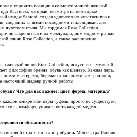
нируем упрочить позиции в сегменте модной женской
ндо Кастилло, который, несмотря на некоторые
овый имидж Santoni, создав удивительно чувственную и
иц, следящих за всеми последними тенденциями, для
м чувством стиля. Мы гордимся Rose Collection,
а прочно закрепиться и на международном модном рынке.
кой линии Rose Collection, а также расширение
и.
ю женской линии Rose Collection, искусство – мужской
жает философию бренда: обувь как шедевр. Каждая пара,
 нашими мастерами, бережно хранящими все традиции,
, а настоящий шедевр ручной работы.
буви? Что для вас важнее: цвет, форма, материал?
я каждой конкретной пары туфель, просто не существует.
то стиль, комфорт, уникальность каждой модели,
пределяются обязанности?
кетинговой стратегии и дистрибуции. Моя сестра Иления