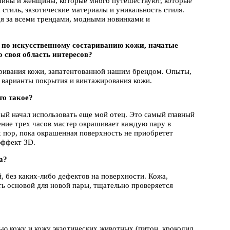
ужчины и женщины, которые много путешествуют, которые
 стиль, экзотические материалы и уникальность стиля.
едя за всеми трендами, модными новинками и
я по искусственному состариванию кожи, начатые
 своя область интересов?
аривания кожи, запатентованной нашим брендом. Опыты,
 варианты покрытия и винтажирования кожи.
то такое?
ый начал использовать еще мой отец. Это самый главный
ение трех часов мастер окрашивает каждую пару в
х пор, пока окрашенная поверхность не приобретет
эффект 3D.
а?
, без каких-либо дефектов на поверхности. Кожа,
ть основой для новой пары, тщательно проверяется
ью кожу и кожу экзотических животных (питон, крокодил,