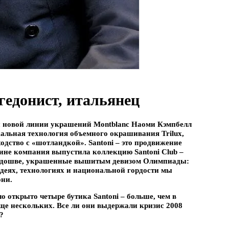
гедонист, итальянец
ции новой линии украшений Montblanc Наоми Кэмпбелл
никальная технология объемного окрашивания Trilux,
ходство с «шотландкой». Santoni – это продвижение
кине компания выпустила коллекцию Santoni Club –
 подошве, украшенные вышитым девизом Олимпиады:
идеях, технологиях и национальной гордости мы
они.
о открыто четыре бутика Santoni – больше, чем в
ще нескольких. Все ли они выдержали кризис 2008
?