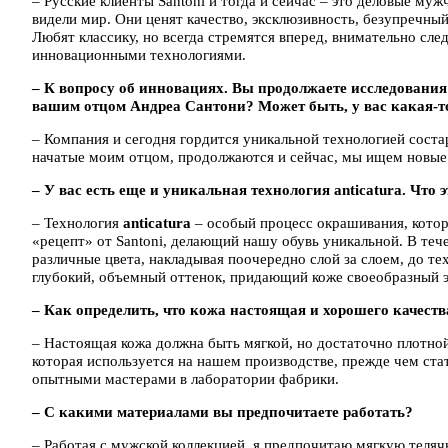
– Русские клиенты Santoni и тогда и сейчас – это деловые м
видели мир. Они ценят качество, эксклюзивность, безупречный
Любят классику, но всегда стремятся вперед, внимательно сл
инновационными технологиями.
– К вопросу об инновациях. Вы продолжаете исследовани
вашим отцом Андреа Сантони? Может быть, у вас какая-то
– Компания и сегодня гордится уникальной технологией сост
начатые моим отцом, продолжаются и сейчас, мы ищем новые
– У вас есть еще и уникальная технология anticatura. Что э
– Технология
anticatura
– особый процесс окрашивания, котор
«рецепт» от Santoni, делающий нашу обувь уникальной. В теч
различные цвета, накладывая поочередно слой за слоем, до те
глубокий, объемный оттенок, придающий коже своеобразный 
– Как определить, что кожа настоящая и хорошего качеств
– Настоящая кожа должна быть мягкой, но достаточно плотной
которая используется на нашем производстве, прежде чем ста
опытными мастерами в лаборатории фабрики.
– С какими материалами вы предпочитаете работать?
– Работая с мужской коллекцией, я предпочитаю мягкую теляч