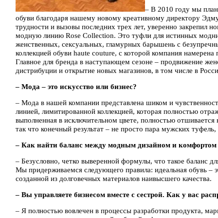
– В 2010 году мы пла
обуви благодаря нашему новому креативному директору Эдму
трудности и вызовы последних трех лет, уверенно закрепил н
модную линию Rose Collection. Это туфли для истинных модн
женственных, сексуальных, гламурных барышень с безупречны
коллекцией обуви haute couture, с которой компания намерен
Главное для бренда в наступающем сезоне – продвижение женс
дистрибуции и открытие новых магазинов, в том числе в Росси
– Мода – это искусство или бизнес?
– Мода в нашей компании представлена шиком и чувственность
линией, лимитированной коллекцией, которая полностью отра
выполненная в исключительном цвете, полностью отшивается
так что конечный результат – не просто пара мужских туфель
– Как найти баланс между модным дизайном и комфортом о
– Безусловно, четко выверенной формулы, что такое баланс дл
Мы придерживаемся следующего правила: идеальная обувь – э
созданной из долговечных материалов наивысшего качества.
– Вы управляете бизнесом вместе с сестрой. Как у вас рас
– Я полностью вовлечен в процессы разработки продукта, мар