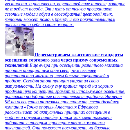
честности, о равновесии, внутренней силе и тепле, которое
не требует повода. Эти пять оттенков превращают
сезонные модели обуви в своеобразный цветовой язык,
который может помочь бренду и его покупательницам
рассказать о себе и своих эмоциях.
Пересматриваем классические стандарты
освещения торгового зала через призму современных
технологий
Еще вчера при освещении розничного магазина
работал принцип: чем ярче свет, чем светлее
пространство магазина, тем больше покупателей и
продаж. Сегодня этот принцип утратил свою
актуальность. На смену ему пришел тренд на хорошо
продуманную концепцию, грамотно используемое освещение,
правильно подобранные осветительные приборы. Эксперт
SR по освещению торговых пространств, светодизайнер
компании «Точка опоры» Анастасия Ефремова
рассказывает об актуальных принципах освещения в
модном и обувном ритейле, о том, как свет помогает
работать с товаром, пространством и эмоциями
покупателей. Она поможет посмотреть на базовые