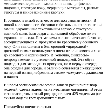
металлические детали - заклепки и шипы, рифленые
подошвы, прочную кожу, мерцающие материалы, разные
текстуры и инновационные каблуки.
И осенью, и зимой есть место для экстравагантности. В
новой коллекции есть ботинки и ботильоны из элегантной
замши, украшенные текстильным верхом с текстурой
змеиной кожи. Благодаря специальной обработке им не
страшна непогода. Незаменимы «альпинистские» ботинки,
ассоциирующиеся с прогулкой по красочному осеннему
лесу. Они выполнены в благородной «природной»
цветовой гамме: используются цвета от оливкового и хаки
до красного и коричневого. И, конечно, сникерсы–
непродуваемые и с утепленной подкладкой. Эта обувь
подходит для загородных прогулок, но в первую очередь
она создана для города, и отлично сочетается с кажущимся
на первый взгляд небрежным стилем «кэжуал», с джинсами
и пальто.
В новом осенне-зимнем сезоне Tamaris расширил выбор
моделей, сделав акцент на натуральные материалы. В этом
сезоне ассортиментный ряд представлен 425 моделями (не
считая модели трех дополнительных…
Пожалуйста оцените статью