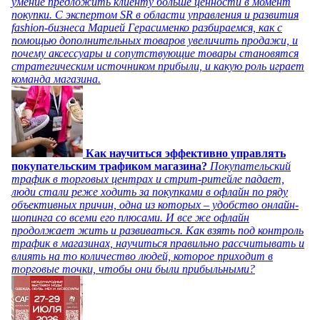
умение предложить клиенту больше ценности в момент
покупки. С экспертом SR в области управления и развития
fashion-бизнеса Марией Герасименко разбираемся, как с
помощью дополнительных товаров увеличить продажи, и
почему аксессуары и сопутствующие товары становятся
стратегическим источником прибыли, и какую роль играет
команда магазина.
Как научиться эффективно управлять
покупательским трафиком магазина?
Покупательский
трафик в торговых центрах и стрит-ритейле падает,
люди стали реже ходить за покупками в офлайн по ряду
объективных причин, одна из которых – удобство онлайн-
шопинга со всеми его плюсами. И все же офлайн
продолжает жить и развиваться. Как взять под контроль
трафик в магазинах, научиться правильно рассчитывать и
влиять на то количество людей, которое приходит в
торговые точки, чтобы они были прибыльными?