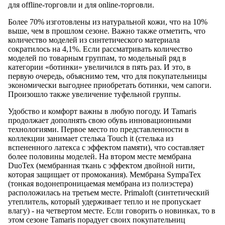
для offline-торговли и для online-торговли.
Более 70% изготовлены из натуральной кожи, что на 10%
выше, чем в прошлом сезоне. Важно также отметить, что
количество моделей из синтетического материала
сократилось на 4,1%. Если рассматривать количество
моделей по товарным группам, то модельный ряд в
категории «ботинки» увеличился в пять раз. И это, в
первую очередь, объяснимо тем, что для покупательницы
экономически выгоднее приобретать ботинки, чем сапоги.
Произошло также увеличение туфельной группы.
Удобство и комфорт важны в любую погоду. И Tamaris
продолжает дополнять свою обувь инновационными
технологиями. Первое место по представленности в
коллекции занимает стелька Touch it (стелька из
вспененного латекса с эффектом памяти), что составляет
более половины моделей. На втором месте мембрана
DuoTex (мембранная ткань с эффектом двойной нити,
которая защищает от промокания). Мембрана SympaTex
(тонкая водонепроницаемая мембрана из полиэстера)
расположилась на третьем месте. Primaloft (синтетический
утеплитель, который удерживает тепло и не пропускает
влагу) - на четвертом месте. Если говорить о новинках, то в
этом сезоне Tamaris порадует своих покупательниц