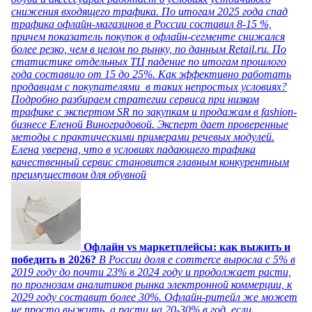
снижения входящего трафика. По итогам 2025 года спад
трафика офлайн-магазинов в России составил 8-15 %,
причем показатель покупок в офлайн-сегменте снижался
более резко, чем в целом по рынку, по данным Retail.ru. По
статистике отдельных ТЦ падение по итогам прошлого
года составило от 15 до 25%. Как эффективно работать
продавцам с покупателями в таких непростых условиях?
Подробно разбираем стратегии сервиса при низком
трафике с экспертом SR по закупкам и продажам в fashion-
бизнесе Еленой Виноградовой. Эксперт дает проверенные
методы с практическими примерами речевых модулей.
Елена уверена, что в условиях падающего трафика
качественный сервис становится главным конкурентным
преимуществом для обувной
Офлайн vs маркетплейсы: как выжить и
победить в 2026?
В России доля e commerce выросла с 5% в
2019 году до почти 23% в 2024 году и продолжает расти,
по прогнозам аналитиков рынка электронной коммерции, к
2029 году составит более 30%. Офлайн-ритейл же может
не просто выжить, а расти на 20-30% в год, если