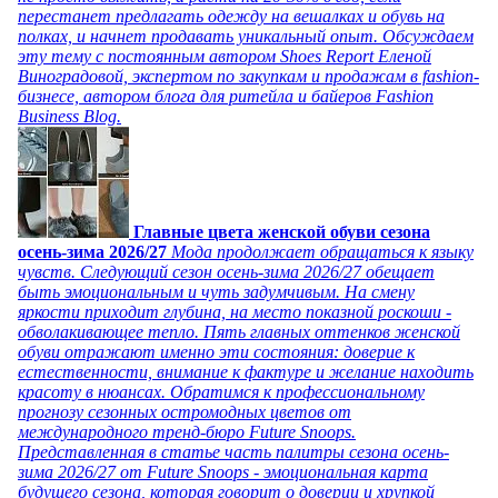
перестанет предлагать одежду на вешалках и обувь на
полках, и начнет продавать уникальный опыт. Обсуждаем
эту тему с постоянным автором Shoes Report Еленой
Виноградовой, экспертом по закупкам и продажам в fashion-
бизнесе, автором блога для ритейла и байеров Fashion
Business Blog.
Главные цвета женской обуви сезона
осень-зима 2026/27
Мода продолжает обращаться к языку
чувств. Следующий сезон осень-зима 2026/27 обещает
быть эмоциональным и чуть задумчивым. На смену
яркости приходит глубина, на место показной роскоши -
обволакивающее тепло. Пять главных оттенков женской
обуви отражают именно эти состояния: доверие к
естественности, внимание к фактуре и желание находить
красоту в нюансах. Обратимся к профессиональному
прогнозу сезонных остромодных цветов от
международного тренд-бюро Future Snoops.
Представленная в статье часть палитры сезона осень-
зима 2026/27 от Future Snoops - эмоциональная карта
будущего сезона, которая говорит о доверии и хрупкой