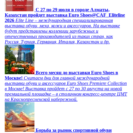
C 27 по 29 июля в городе Алматы,
Казахстан пройдет выставка Euro Shoes@CAF_Eliteline
2026
Elite Line – международная специализированная
выставка обуви, меха, кожи и аксессуаров. На выставке
будут представлены коллекции зарубежных и
отечественных производителей из таких стран, как
Россия, Турция, Германия, Италия, Казахстан и др.
Всего месяц до выставки Euro Shoes в
Москве!
Считаем дни для главной международной
выставки обуви и аксессуаров Euro Shoes Premiere Collection
в Москве! Выставка пройдет с 27 по 30 августа на новой
премиальной площадке – в столичном конгресс-центре ЦМТ
на Краснопресненской набережной.
Борьба за рынок спортивной обуви