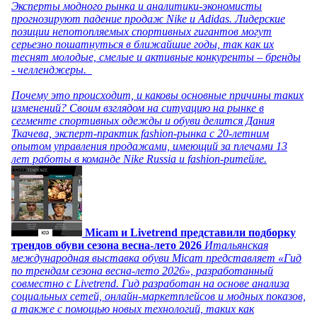
Эксперты модного рынка и аналитики-экономисты
прогнозируют падение продаж Nike и Adidas. Лидерские
позиции непотопляемых спортивных гигантов могут
серьезно пошатнуться в ближайшие годы, так как их
теснят молодые, смелые и активные конкуренты – бренды
- челленджеры.
Почему это происходит, и каковы основные причины таких
изменений? Своим взглядом на ситуацию на рынке в
сегменте спортивных одежды и обуви делится Дания
Ткачева, эксперт-практик fashion-рынка с 20-летним
опытом управления продажами, имеющий за плечами 13
лет работы в команде Nike Russia и fashion-ритейле.
Micam и Livetrend представили подборку
трендов обуви сезона весна-лето 2026
Итальянская
международная выставка обуви Micam представляет «Гид
по трендам сезона весна-лето 2026», разработанный
совместно с Livetrend. Гид разработан на основе анализа
социальных сетей, онлайн-маркетплейсов и модных показов,
а также с помощью новых технологий, таких как