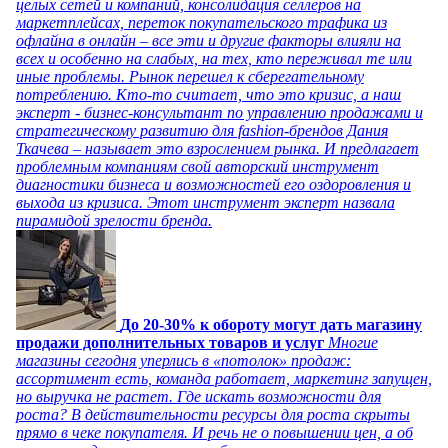
целых сетей и компаний, консолидация селлеров на
маркетплейсах, переток покупательского трафика из
офлайна в онлайн – все эти и другие факторы влияли на
всех и особенно на слабых, на тех, кто переживал те или
иные проблемы. Рынок перешел к сберегательному
потреблению. Кто-то считает, что это кризис, а наш
эксперт - бизнес-консультант по управлению продажами и
стратегическому развитию для fashion-брендов Дания
Ткачева – называет это взрослением рынка. И предлагает
проблемным компаниям свой авторский инструмент
диагностики бизнеса и возможностей его оздоровления и
выхода из кризиса. Этот инструмент эксперт назвала
пирамидой зрелости бренда.
До 20-30% к обороту могут дать магазину
продажи дополнительных товаров и услуг
Многие
магазины сегодня уперлись в «потолок» продаж:
ассортимент есть, команда работает, маркетинг запущен,
но выручка не растет. Где искать возможности для
роста? В действительности ресурсы для роста скрыты
прямо в чеке покупателя. И речь не о повышении цен, а об