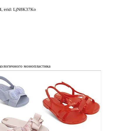
, erid: LjN8K37Ko
экологичного монопластика