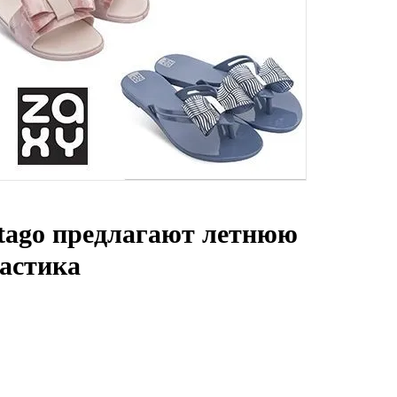
rtago предлагают летнюю
ластика