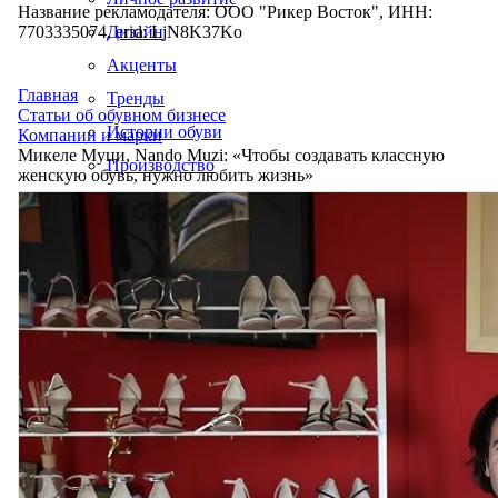
Название рекламодателя: ООО "Рикер Восток", ИНН:
7703335074, erid: LjN8K37Ko
Дизайн
Акценты
Главная
Тренды
Статьи об обувном бизнесе
Истории обуви
Компании и марки
Микеле Муци, Nando Muzi: «Чтобы создавать классную
Производство
женскую обувь, нужно любить жизнь»