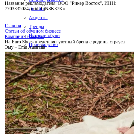
Название рекламодателя: ООО "Рикер Восток", ИНН:
7703335074, erid: LjN8K37Ko
Дизайн
Акценты
Главная
Тренды
Статьи об обувном бизнесе
Истории обуви
Компании и марки
На Euro Shoes представят уютный бренд с родины страуса
Производство
Эму – Emu Australia