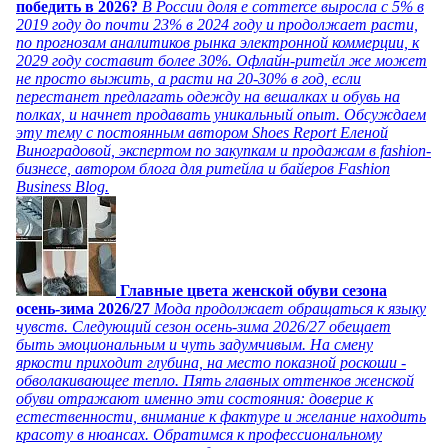
победить в 2026?
В России доля e commerce выросла с 5% в
2019 году до почти 23% в 2024 году и продолжает расти,
по прогнозам аналитиков рынка электронной коммерции, к
2029 году составит более 30%. Офлайн-ритейл же может
не просто выжить, а расти на 20-30% в год, если
перестанет предлагать одежду на вешалках и обувь на
полках, и начнет продавать уникальный опыт. Обсуждаем
эту тему с постоянным автором Shoes Report Еленой
Виноградовой, экспертом по закупкам и продажам в fashion-
бизнесе, автором блога для ритейла и байеров Fashion
Business Blog.
Главные цвета женской обуви сезона
осень-зима 2026/27
Мода продолжает обращаться к языку
чувств. Следующий сезон осень-зима 2026/27 обещает
быть эмоциональным и чуть задумчивым. На смену
яркости приходит глубина, на место показной роскоши -
обволакивающее тепло. Пять главных оттенков женской
обуви отражают именно эти состояния: доверие к
естественности, внимание к фактуре и желание находить
красоту в нюансах. Обратимся к профессиональному