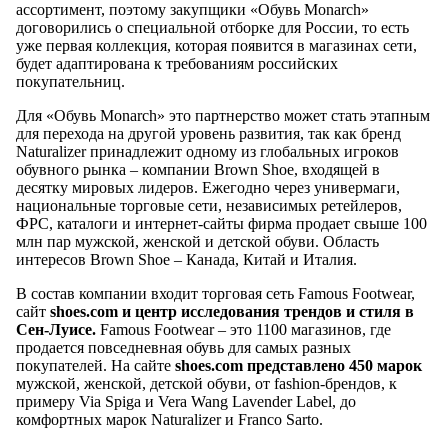
ассортимент, поэтому закупщики «Обувь Monarch»
договорились о специальной отборке для России, то есть
уже первая коллекция, которая появится в магазинах сети,
будет адаптирована к требованиям российских
покупательниц.
Для «Обувь Monarch» это партнерство может стать этапным
для перехода на другой уровень развития, так как бренд
Naturalizer принадлежит одному из глобальных игроков
обувного рынка – компании Brown Shoe, входящей в
десятку мировых лидеров. Ежегодно через универмаги,
национальные торговые сети, независимых ретейлеров,
ФРС, каталоги и интернет-сайты фирма продает свыше 100
млн пар мужской, женской и детской обуви. Область
интересов Brown Shoe – Канада, Китай и Италия.
В состав компании входит торговая сеть Famous Footwear,
сайт
shoes.com и центр исследования трендов и стиля в
Сен-Луисе.
Famous Footwear – это 1100 магазинов, где
продается повседневная обувь для самых разных
покупателей. На сайте
shoes.com представлено 450 марок
мужской, женской, детской обуви, от fashion-брендов, к
примеру Via Spiga и Vera Wang Lavender Label, до
комфортных марок Naturalizer и Franco Sarto.