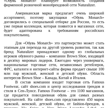
«Обувь
Monarch
» планирует возможность создания
фирменной розничной монобрендовой сети
Naturalizer
.
Американская марка предлагает очень широкий
ассортимент, поэтому закупщики «Обувь
Monarch
»
договорились о специальной отборке для России, то есть
уже первая коллекция, которая появится в магазинах сети,
будет адаптирована к требованиям российских
покупательниц.
Для «Обувь
Monarch
» это партнерство может стать
этапным для перехода на другой уровень развития, так как
бренд
Naturalizer
принадлежит одному из глобальных
игроков обувного рынка – компании
Brown Shoe,
входящей
в
десятку
мировых лидеров
.
Ежегодно через универмаги,
национальные торговые сети, независимых ретейлеров,
ФРС, каталоги и интернет-сайты фирма продает свыше 100
млн пар мужской, женской и детской обуви. Область
интересов
Brown
Shoe
– Канада, Китай и Италия.
В состав компании входит торговая сеть
Famous
Footwear
, сайт
shoes
.
com
и центр исследования трендов и
стиля в Сен-Луисе.
Famous
Footwear
– это 1100 магазинов,
где продается повседневная обувь для самых разных
покупателей. На сайте
shoes
.
com
представлено 450 марок
мужской, женской, детской обуви, от
fashion
-брендов, к