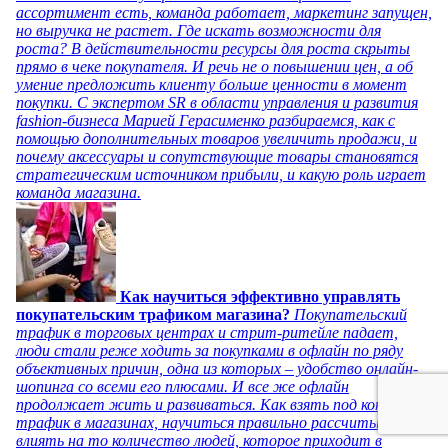
ассортимент есть, команда работает, маркетинг запущен,
но выручка не растет. Где искать возможности для
роста? В действительности ресурсы для роста скрыты
прямо в чеке покупателя. И речь не о повышении цен, а об
умение предложить клиенту больше ценности в момент
покупки. С экспертом SR в области управления и развития
fashion-бизнеса Марией Герасименко разбираемся, как с
помощью дополнительных товаров увеличить продажи, и
почему аксессуары и сопутствующие товары становятся
стратегическим источником прибыли, и какую роль играет
команда магазина.
Как научиться эффективно управлять
покупательским трафиком магазина?
Покупательский
трафик в торговых центрах и стрит-ритейле падает,
люди стали реже ходить за покупками в офлайн по ряду
объективных причин, одна из которых – удобство онлайн-
шопинга со всеми его плюсами. И все же офлайн
продолжает жить и развиваться. Как взять под контроль
трафик в магазинах, научиться правильно рассчитывать и
влиять на то количество людей, которое приходит в