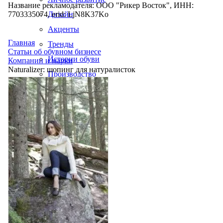
Название рекламодателя: ООО "Рикер Восток", ИНН:
7703335074, erid: LjN8K37Ko
Дизайн
Акценты
Главная
Тренды
Статьи об обувном бизнесе
Истории обуви
Компании и марки
Naturalizer: шопинг для натуралисток
Производство