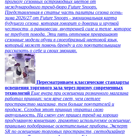
прогнозу сезонных остромодных цветов от
международного тренд-бюро Future Snoops.
Представленная в статье часть палитры сезона осень-
зима 2026/27 от Future Snoops - эмоциональная карта
будущего сезона, которая говорит о доверии и хрупкой
честности, о равновесии, внутренней силе и тепле, которое
не требует повода. Эти пять оттенков превращают
сезонные модели обуви в своеобразный цветовой язык,
который может помочь бренду и его покупательницам
рассказать о себе и своих эмоциях.
Пересматриваем классические стандарты
освещения торгового зала через призму современных
технологий
Еще вчера при освещении розничного магазина
работал принцип: чем ярче свет, чем светлее
пространство магазина, тем больше покупателей и
продаж. Сегодня этот принцип утратил свою
актуальность. На смену ему пришел тренд на хорошо
продуманную концепцию, грамотно используемое освещение,
правильно подобранные осветительные приборы. Эксперт
SR по освещению торговых пространств, светодизайнер