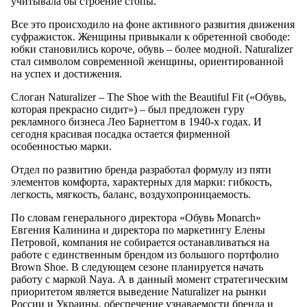
учитывала бы строение стопы.
Все это происходило на фоне активного развития движения
суфражисток. Женщины привыкали к обретенной свободе:
юбки становились короче, обувь – более модной. Naturalizer
стал символом современной женщины, ориентированной
на успех и достижения.
Слоган Naturalizer – The Shoe with the Beautiful Fit («Обувь,
которая прекрасно сидит») – был предложен гуру
рекламного бизнеса Лео Барнеттом в 1940-х годах. И
сегодня красивая посадка остается фирменной
особенностью марки.
Отдел по развитию бренда разработал формулу из пяти
элементов комфорта, характерных для марки: гибкость,
легкость, мягкость, баланс, воздухопроницаемость.
По словам генерального директора «Обувь Monarch»
Евгения Калинина и директора по маркетингу Елены
Петровой, компания не собирается останавливаться на
работе с единственным брендом из большого портфолио
Brown Shoe. В следующем сезоне планируется начать
работу с маркой Naya. А в данный момент стратегическим
приоритетом является выведение Naturalizer на рынки
России и Украины, обеспечение узнаваемости бренда и