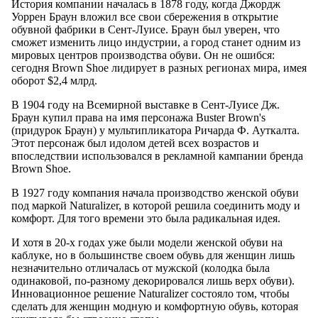
История компании началась в 1878 году, когда Джордж
Уоррен Браун вложил все свои сбережения в открытие
обувной фабрики в Сент-Луисе. Браун был уверен, что
сможет изменить лицо индустрии, а город станет одним из
мировых центров производства обуви. Он не ошибся:
сегодня Brown Shoe лидирует в разных регионах мира, имея
оборот $2,4 млрд.
В 1904 году на Всемирной выставке в Сент-Луисе Дж.
Браун купил права на имя персонажа Buster Brown's
(придурок Браун) у мультипликатора Ричарда Ф. Ауткалта.
Этот персонаж был идолом детей всех возрастов и
впоследствии использовался в рекламной кампании бренда
Brown Shoe.
В 1927 году компания начала производство женской обуви
под маркой Naturalizer, в которой решила соединить моду и
комфорт. Для того времени это была радикальная идея.
И хотя в 20-х годах уже были модели женской обуви на
каблуке, но в большинстве своем обувь для женщин лишь
незначительно отличалась от мужской (колодка была
одинаковой, по-разному декорировался лишь верх обуви).
Инновационное решение Naturalizer состояло том, чтобы
сделать для женщин модную и комфортную обувь, которая