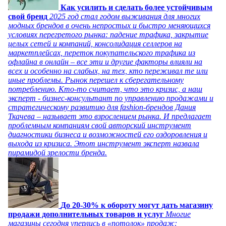
Как усилить и сделать более устойчивым
свой бренд
2025 год стал годом выживания для многих
модных брендов в очень непростых и быстро меняющихся
условиях перегретого рынка: падение трафика, закрытие
целых сетей и компаний, консолидация селлеров на
маркетплейсах, переток покупательского трафика из
офлайна в онлайн – все эти и другие факторы влияли на
всех и особенно на слабых, на тех, кто переживал те или
иные проблемы. Рынок перешел к сберегательному
потреблению. Кто-то считает, что это кризис, а наш
эксперт - бизнес-консультант по управлению продажами и
стратегическому развитию для fashion-брендов Дания
Ткачева – называет это взрослением рынка. И предлагает
проблемным компаниям свой авторский инструмент
диагностики бизнеса и возможностей его оздоровления и
выхода из кризиса. Этот инструмент эксперт назвала
пирамидой зрелости бренда.
До 20-30% к обороту могут дать магазину
продажи дополнительных товаров и услуг
Многие
магазины сегодня уперлись в «потолок» продаж: