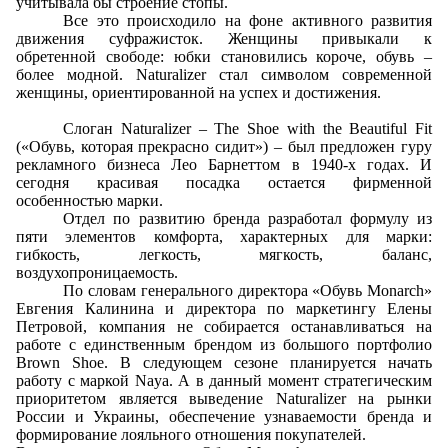
учитывала бы строение стопы.
Все это происходило на фоне активного развития
движения суфражисток. Женщины привыкали к
обретенной свободе: юбки становились короче, обувь –
более модной. Naturalizer стал символом современной
женщины, ориентированной на успех и достижения.
Слоган
Naturalizer
–
The
Shoe
with
the
Beautiful
Fit
(«Обувь, которая прекрасно сидит») – был предложен гуру
рекламного бизнеса Лео Барнеттом в 1940-х годах. И
сегодня красивая посадка остается фирменной
особенностью марки.
Отдел по развитию бренда разработал формулу из
пяти
элементов комфорта, характерных для марки:
гибкость, легкость, мягкость, баланс,
воздухопроницаемость.
По словам генерального директора «Обувь
Monarch
»
Евгения Калинина и директора по маркетингу Елены
Петровой, компания не собирается останавливаться на
работе с единственным брендом из большого портфолио
Brown
Shoe
. В следующем сезоне планируется начать
работу с маркой
Naya. А в данный момент стратегическим
приоритетом является выведение
Naturalizer
на рынки
России и Украины, обеспечение узнаваемости бренда и
формирование лояльного отношения покупателей.