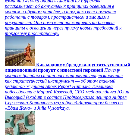
компании «Точка опоры» Анастасия Ефремова
рассказывает об актуальных принципах освещения в
модном и обувном ритейле, о том, как свет помогает
работать с товаром, пространством и эмоциями
покупателей. Она поможет посмотреть на базовые
принципы в освещении через призму новых требований к
торговому пространству.
Как модному бренду выпустить успешный
лицензионный продукт с известной персоной
Почему
модным брендам стоит рассматривать лицензирование
как стратегический инструмент — об этом главный
редактор журнала Shoes Report Наталья Тимашова
побеседовала с Марией Козеевой, СЕО медиахолдинга Юлии
Высоцкой (входит в состав Продюсерского центра Андрея
Сергеевича Кончаловского) и бренд-директором бизнесов
«Едим Дома» и Julia Vysotskaya.