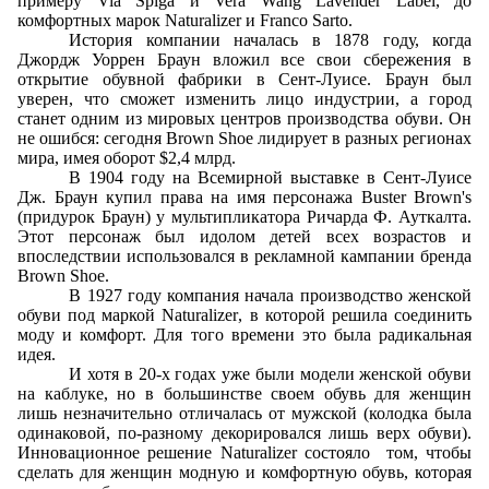
примеру
Via
Spiga
и
Vera
Wang
Lavender
Label
, до
комфортных марок
Naturalizer
и
Franco
Sarto
.
История компании началась в 1878 году, когда
Джордж Уоррен Браун вложил все свои сбережения в
открытие обувной фабрики в Сент-Луисе. Браун был
уверен, что сможет изменить лицо индустрии, а город
станет одним из мировых центров производства обуви. Он
не ошибся: сегодня
Brown
Shoe
лидирует в разных регионах
мира, имея оборот $2,4 млрд.
В 1904 году на Всемирной выставке в Сент-Луисе
Дж. Браун купил права на имя персонажа
Buster
Brown
'
s
(придурок Браун) у мультипликатора Ричарда Ф. Ауткалта.
Этот персонаж был идолом детей всех возрастов и
впоследствии использовался в рекламной кампании бренда
Brown
Shoe
.
В 1927 году компания начала производство женской
обуви под маркой
Naturalizer
, в которой решила соединить
моду и комфорт. Для того времени это была радикальная
идея.
И хотя в 20-х годах уже были модели женской обуви
на каблуке, но в большинстве своем обувь для женщин
лишь незначительно отличалась от мужской (колодка была
одинаковой, по-разному декорировался лишь верх обуви).
Инновационное решение
N
aturalizer состояло
том, чтобы
сделать для женщин модную и комфортную обувь, которая