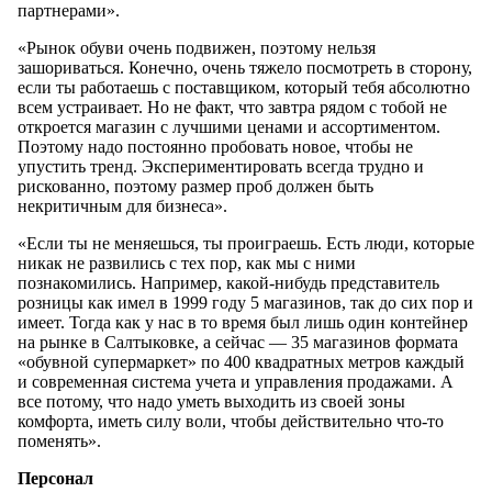
партнерами».
«Рынок обуви очень подвижен, поэтому нельзя
зашориваться. Конечно, очень тяжело посмотреть в сторону,
если ты работаешь с поставщиком, который тебя абсолютно
всем устраивает. Но не факт, что завтра рядом с тобой не
откроется магазин с лучшими ценами и ассортиментом.
Поэтому надо постоянно пробовать новое, чтобы не
упустить тренд. Экспериментировать всегда трудно и
рискованно, поэтому размер проб должен быть
некритичным для бизнеса».
«Если ты не меняешься, ты проиграешь. Есть люди, которые
никак не развились с тех пор, как мы с ними
познакомились. Например, какой-нибудь представитель
розницы как имел в 1999 году 5 магазинов, так до сих пор и
имеет. Тогда как у нас в то время был лишь один контейнер
на рынке в Салтыковке, а сейчас — 35 магазинов формата
«обувной супермаркет» по 400 квадратных метров каждый
и современная система учета и управления продажами. А
все потому, что надо уметь выходить из своей зоны
комфорта, иметь силу воли, чтобы действительно что-то
поменять».
Персонал