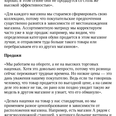
хорошо, в этом сезоне они не продадутся со столь же
высокой эффективностью».
«Для каждого магазина мы стараемся сформировать свою
коллекцию, потому что покупательские предпочтения
существенно разнятся в зависимости от местонахождения
магазина. Ассортиментную матрицу мы корректируем
часто уже в ходе продаж: например, мы видим, что
определенная категория обуви продается в этом магазине
лучше, и отправляем туда больше такого товара или
перебрасываем его из других магазинов».
Продажи
«Мы работаем на обороте, а не на высоких торговых
наценках. Хотя это довольно непросто, потому что розница
сейчас переживает трудные времена. Но низкие цены — это
дань уважения нашему покупателю. Ведь если ты говоришь
человеку, что товар продается по выгодной цене, а на самом
деле это вовсе не так, он рано или поздно увидит такую же
модель в другом магазине и узнает, что его обманули».
«Дельта наценки на товар у нас стандартная, но мы
применяем разное ценообразование в зависимости от
расположения магазина. Например, есть магазин А рядом с
железнодорожной станцией, у которого большие витрины и