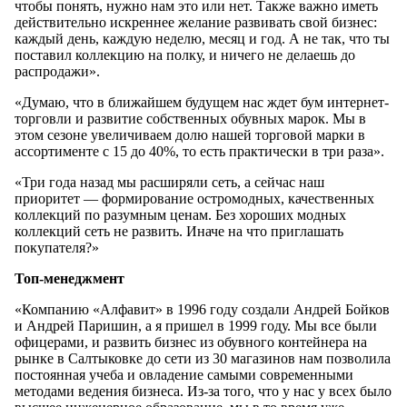
чтобы понять, нужно нам это или нет. Также важно иметь
действительно искреннее желание развивать свой бизнес:
каждый день, каждую неделю, месяц и год. А не так, что ты
поставил коллекцию на полку, и ничего не делаешь до
распродажи».
«Думаю, что в ближайшем будущем нас ждет бум интернет-
торговли и развитие собственных обувных марок. Мы в
этом сезоне увеличиваем долю нашей торговой марки в
ассортименте с 15 до 40%, то есть практически в три раза».
«Три года назад мы расширяли сеть, а сейчас наш
приоритет — формирование остромодных, качественных
коллекций по разумным ценам. Без хороших модных
коллекций сеть не развить. Иначе на что приглашать
покупателя?»
Топ-менеджмент
«Компанию «Алфавит» в 1996 году создали Андрей Бойков
и Андрей Паришин, а я пришел в 1999 году. Мы все были
офицерами, и развить бизнес из обувного контейнера на
рынке в Салтыковке до сети из 30 магазинов нам позволила
постоянная учеба и овладение самыми современными
методами ведения бизнеса. Из-за того, что у нас у всех было