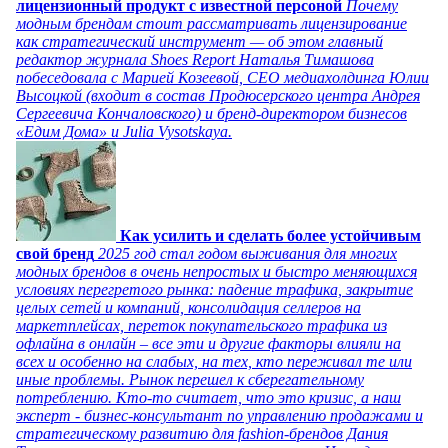
лицензионный продукт с известной персоной
Почему
модным брендам стоит рассматривать лицензирование
как стратегический инструмент — об этом главный
редактор журнала Shoes Report Наталья Тимашова
побеседовала с Марией Козеевой, СЕО медиахолдинга Юлии
Высоцкой (входит в состав Продюсерского центра Андрея
Сергеевича Кончаловского) и бренд-директором бизнесов
«Едим Дома» и Julia Vysotskaya.
Как усилить и сделать более устойчивым
свой бренд
2025 год стал годом выживания для многих
модных брендов в очень непростых и быстро меняющихся
условиях перегретого рынка: падение трафика, закрытие
целых сетей и компаний, консолидация селлеров на
маркетплейсах, переток покупательского трафика из
офлайна в онлайн – все эти и другие факторы влияли на
всех и особенно на слабых, на тех, кто переживал те или
иные проблемы. Рынок перешел к сберегательному
потреблению. Кто-то считает, что это кризис, а наш
эксперт - бизнес-консультант по управлению продажами и
стратегическому развитию для fashion-брендов Дания