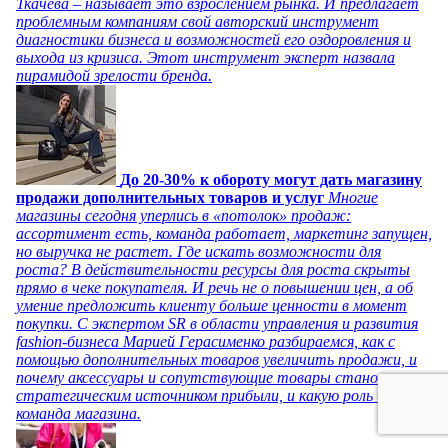
Ткачева – называет это взрослением рынка. И предлагает
проблемным компаниям свой авторский инструмент
диагностики бизнеса и возможностей его оздоровления и
выхода из кризиса. Этот инструмент эксперт назвала
пирамидой зрелости бренда.
До 20-30% к обороту могут дать магазину
продажи дополнительных товаров и услуг
Многие
магазины сегодня уперлись в «потолок» продаж:
ассортимент есть, команда работает, маркетинг запущен,
но выручка не растет. Где искать возможности для
роста? В действительности ресурсы для роста скрыты
прямо в чеке покупателя. И речь не о повышении цен, а об
умение предложить клиенту больше ценности в момент
покупки. С экспертом SR в области управления и развития
fashion-бизнеса Марией Герасименко разбираемся, как с
помощью дополнительных товаров увеличить продажи, и
почему аксессуары и сопутствующие товары становятся
стратегическим источником прибыли, и какую роль играет
команда магазина.