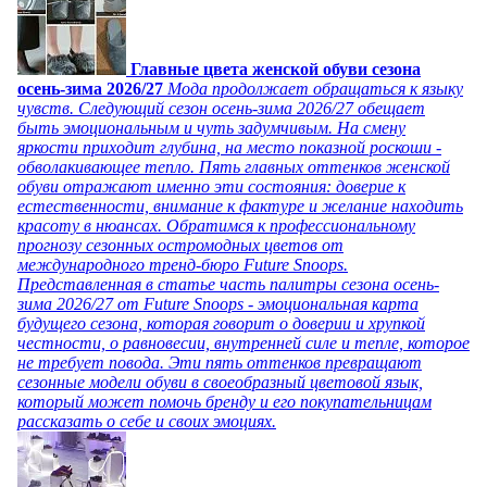
Главные цвета женской обуви сезона
осень-зима 2026/27
Мода продолжает обращаться к языку
чувств. Следующий сезон осень-зима 2026/27 обещает
быть эмоциональным и чуть задумчивым. На смену
яркости приходит глубина, на место показной роскоши -
обволакивающее тепло. Пять главных оттенков женской
обуви отражают именно эти состояния: доверие к
естественности, внимание к фактуре и желание находить
красоту в нюансах. Обратимся к профессиональному
прогнозу сезонных остромодных цветов от
международного тренд-бюро Future Snoops.
Представленная в статье часть палитры сезона осень-
зима 2026/27 от Future Snoops - эмоциональная карта
будущего сезона, которая говорит о доверии и хрупкой
честности, о равновесии, внутренней силе и тепле, которое
не требует повода. Эти пять оттенков превращают
сезонные модели обуви в своеобразный цветовой язык,
который может помочь бренду и его покупательницам
рассказать о себе и своих эмоциях.