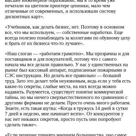
высшее инженерное образование, мы в то время уже
печатали на цветном принтере ценники, мало чем
отличимые от современных, и использовали систему
дисконтных карт».
«Учебников, как делать бизнес, нет. Поэтому в основном
все, что мы используем, — собственные наработки. Еще
всегда полезно понаблюдать за коллегами по обувному цеху
и брать от их бизнеса что-то лучшее».
«Наш слоган — «работаем грамотно». Мы прозрачны и для
поставщиков и для покупателей, потому что с самого
начала мы все делали правильно. У нас у единственных на
рынке был кассовый аппарат, подписанные пожарными и
СЭС инструкции. Но делать все правильно — большой
труд. Зато это делает тебя неуязвимым, ведь если у тебя есть
какие-то секреты, слабые места, на них всегда можно
надавить. Разумеется, существует понятие коммерческой
тайны, но мы ничего сверхъестественного по сравнению с
другими фирмами не делаем. Просто очень много работаем.
Знаете, есть такая шутка: «Когда я тружусь 14 дней в сутки
7 дней в неделю, мне начинает везти». От конкурентов у
нас нет никаких секретов, просто пусть они попробуют
сделать также».
«Если решение принято мнением большинства, оно самое