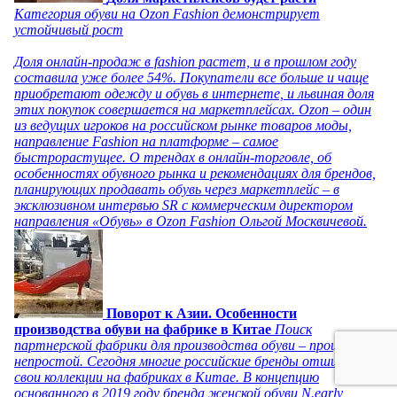
Категория обуви на Ozon Fashion демонстрирует
устойчивый рост
Доля онлайн-продаж в fashion растет, и в прошлом году
составила уже более 54%. Покупатели все больше и чаще
приобретают одежду и обувь в интернете, и львиная доля
этих покупок совершается на маркетплейсах. Ozon – один
из ведущих игроков на российском рынке товаров моды,
направление Fashion на платформе – самое
быстрорастущее. О трендах в онлайн-торговле, об
особенностях обувного рынка и рекомендациях для брендов,
планирующих продавать обувь через маркетплейс – в
эксклюзивном интервью SR с коммерческим директором
направления «Обувь» в Ozon Fashion Ольгой Москвичевой.
Поворот к Азии. Особенности
производства обуви на фабрике в Китае
Поиск
партнерской фабрики для производства обуви – процесс
непростой. Сегодня многие российские бренды отшивают
свои коллекции на фабриках в Китае. В концепцию
основанного в 2019 году бренда женской обуви N.early