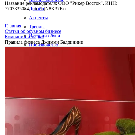
Название рекламодателя: ООО "Рикер Восток", ИНН:
7703335074, erid: LjN8K37Ko
Дизайн
Акценты
Главная
Тренды
Статьи об обувном бизнесе
Истории обуви
Компании и марки
Правила бизнеса Джимми Балдинини
Производство