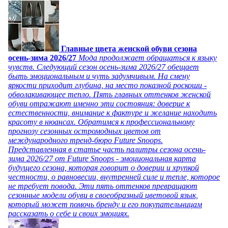
Главные цвета женской обуви сезона
осень-зима 2026/27
Мода продолжает обращаться к языку
чувств. Следующий сезон осень-зима 2026/27 обещает
быть эмоциональным и чуть задумчивым. На смену
яркости приходит глубина, на место показной роскоши -
обволакивающее тепло. Пять главных оттенков женской
обуви отражают именно эти состояния: доверие к
естественности, внимание к фактуре и желание находить
красоту в нюансах. Обратимся к профессиональному
прогнозу сезонных остромодных цветов от
международного тренд-бюро Future Snoops.
Представленная в статье часть палитры сезона осень-
зима 2026/27 от Future Snoops - эмоциональная карта
будущего сезона, которая говорит о доверии и хрупкой
честности, о равновесии, внутренней силе и тепле, которое
не требует повода. Эти пять оттенков превращают
сезонные модели обуви в своеобразный цветовой язык,
который может помочь бренду и его покупательницам
рассказать о себе и своих эмоциях.