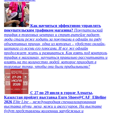
Как научиться эффективно управлять
покупательским трафиком магазина?
Покупательский
трафик в торговых центрах и стрит-ритейле падает,
люди стали реже ходить за покупками в офлайн по ряду
объективных причин, одна из которых – удобство онлайн-
шопинга со всеми его плюсами. И все же офлайн
продолжает жить и развиваться. Как взять под контроль
трафик в магазинах, научиться правильно рассчитывать и
влиять на то количество людей, которое приходит в
торговые точки, чтобы они были прибыльными?
C 27 по 29 июля в городе Алматы,
Казахстан пройдет выставка Euro Shoes@CAF_Eliteline
2026
Elite Line – международная специализированная
выставка обуви, меха, кожи и аксессуаров. На выставке
будут представлены коллекции зарубежных и