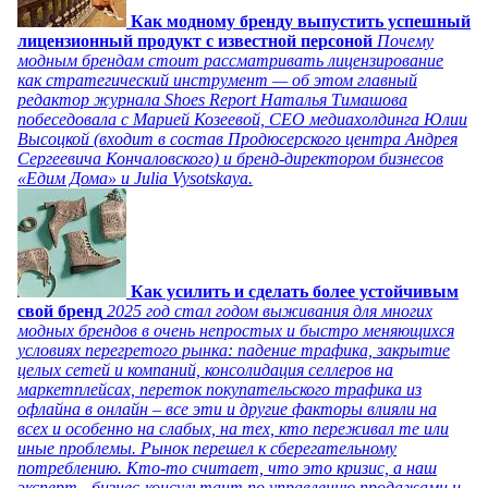
Как модному бренду выпустить успешный
лицензионный продукт с известной персоной
Почему
модным брендам стоит рассматривать лицензирование
как стратегический инструмент — об этом главный
редактор журнала Shoes Report Наталья Тимашова
побеседовала с Марией Козеевой, СЕО медиахолдинга Юлии
Высоцкой (входит в состав Продюсерского центра Андрея
Сергеевича Кончаловского) и бренд-директором бизнесов
«Едим Дома» и Julia Vysotskaya.
Как усилить и сделать более устойчивым
свой бренд
2025 год стал годом выживания для многих
модных брендов в очень непростых и быстро меняющихся
условиях перегретого рынка: падение трафика, закрытие
целых сетей и компаний, консолидация селлеров на
маркетплейсах, переток покупательского трафика из
офлайна в онлайн – все эти и другие факторы влияли на
всех и особенно на слабых, на тех, кто переживал те или
иные проблемы. Рынок перешел к сберегательному
потреблению. Кто-то считает, что это кризис, а наш
эксперт - бизнес-консультант по управлению продажами и