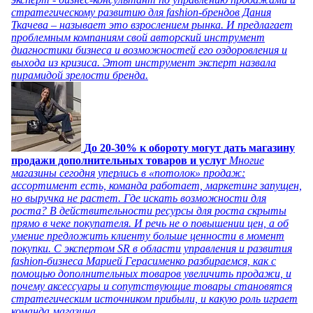
стратегическому развитию для fashion-брендов Дания
Ткачева – называет это взрослением рынка. И предлагает
проблемным компаниям свой авторский инструмент
диагностики бизнеса и возможностей его оздоровления и
выхода из кризиса. Этот инструмент эксперт назвала
пирамидой зрелости бренда.
До 20-30% к обороту могут дать магазину
продажи дополнительных товаров и услуг
Многие
магазины сегодня уперлись в «потолок» продаж:
ассортимент есть, команда работает, маркетинг запущен,
но выручка не растет. Где искать возможности для
роста? В действительности ресурсы для роста скрыты
прямо в чеке покупателя. И речь не о повышении цен, а об
умение предложить клиенту больше ценности в момент
покупки. С экспертом SR в области управления и развития
fashion-бизнеса Марией Герасименко разбираемся, как с
помощью дополнительных товаров увеличить продажи, и
почему аксессуары и сопутствующие товары становятся
стратегическим источником прибыли, и какую роль играет
команда магазина.