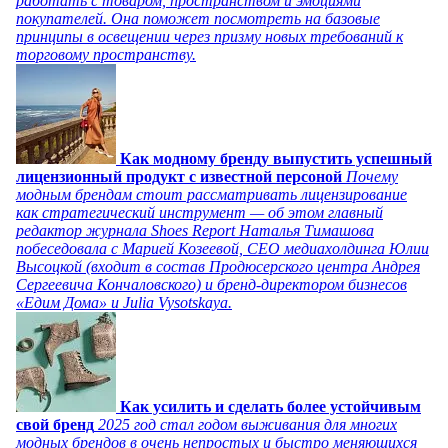
работать с товаром, пространством и эмоциями
покупателей. Она поможет посмотреть на базовые
принципы в освещении через призму новых требований к
торговому пространству.
Как модному бренду выпустить успешный
лицензионный продукт с известной персоной
Почему
модным брендам стоит рассматривать лицензирование
как стратегический инструмент — об этом главный
редактор журнала Shoes Report Наталья Тимашова
побеседовала с Марией Козеевой, СЕО медиахолдинга Юлии
Высоцкой (входит в состав Продюсерского центра Андрея
Сергеевича Кончаловского) и бренд-директором бизнесов
«Едим Дома» и Julia Vysotskaya.
Как усилить и сделать более устойчивым
свой бренд
2025 год стал годом выживания для многих
модных брендов в очень непростых и быстро меняющихся