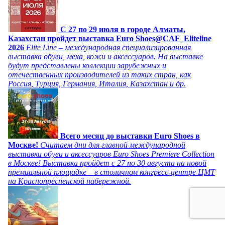
C 27 по 29 июля в городе Алматы,
Казахстан пройдет выставка Euro Shoes@CAF_Eliteline
2026
Elite Line – международная специализированная
выставка обуви, меха, кожи и аксессуаров. На выставке
будут представлены коллекции зарубежных и
отечественных производителей из таких стран, как
Россия, Турция, Германия, Италия, Казахстан и др.
Всего месяц до выставки Euro Shoes в
Москве!
Считаем дни для главной международной
выставки обуви и аксессуаров Euro Shoes Premiere Collection
в Москве! Выставка пройдет с 27 по 30 августа на новой
премиальной площадке – в столичном конгресс-центре ЦМТ
на Краснопресненской набережной.