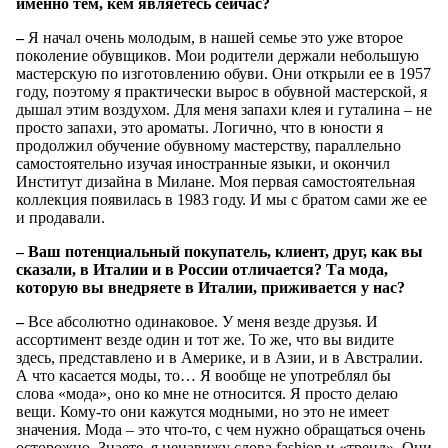
именно тем, кем являетесь сейчас?
–
Я начал очень молодым, в нашей семье это уже второе
поколение обувщиков. Мои родители держали небольшую
мастерскую по изготовлению обуви. Они открыли ее в 1957
году, поэтому я практически вырос в обувной мастерской, я
дышал этим воздухом. Для меня запахи клея и гуталина – не
просто запахи, это ароматы. Логично, что в юности я
продолжил обучение обувному мастерству, параллельно
самостоятельно изучая иностранные языки, и окончил
Институт дизайна в Милане. Моя первая самостоятельная
коллекция появилась в 1983 году. И мы с братом сами же ее
и продавали.
– Ваш потенциальный покупатель, клиент, друг, как вы
сказали, в Италии и в России отличается? Та мода,
которую вы внедряете в Италии, приживается у нас?
–
Все абсолютно одинаковое. У меня везде друзья. И
ассортимент везде один и тот же. То же, что вы видите
здесь, представлено и в Америке, и в Азии, и в Австралии.
А что касается моды, то… Я вообще не употреблял бы
слова «мода», оно ко мне не относится. Я просто делаю
вещи. Кому-то они кажутся модными, но это не имеет
значения. Мода – это что-то, с чем нужно обращаться очень
осторожно. Знаете, я ненавижу слова fashion и «тренд». Они