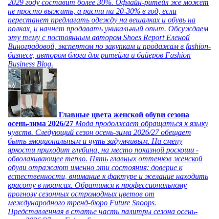
2029 году составит более 30%. Офлайн-ритейл же может
не просто выжить, а расти на 20-30% в год, если
перестанет предлагать одежду на вешалках и обувь на
полках, и начнет продавать уникальный опыт. Обсуждаем
эту тему с постоянным автором Shoes Report Еленой
Виноградовой, экспертом по закупкам и продажам в fashion-
бизнесе, автором блога для ритейла и байеров Fashion
Business Blog.
Главные цвета женской обуви сезона
осень-зима 2026/27
Мода продолжает обращаться к языку
чувств. Следующий сезон осень-зима 2026/27 обещает
быть эмоциональным и чуть задумчивым. На смену
яркости приходит глубина, на место показной роскоши -
обволакивающее тепло. Пять главных оттенков женской
обуви отражают именно эти состояния: доверие к
естественности, внимание к фактуре и желание находить
красоту в нюансах. Обратимся к профессиональному
прогнозу сезонных остромодных цветов от
международного тренд-бюро Future Snoops.
Представленная в статье часть палитры сезона осень-