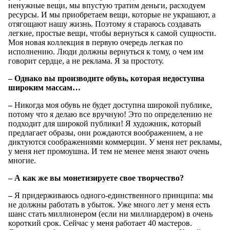
ненужные вещи, мы впустую тратим деньги, расходуем
ресурсы. И мы приобретаем вещи, которые не украшают, а
отягощают нашу жизнь. Поэтому я стараюсь создавать
легкие, простые вещи, чтобы вернуться к самой сущности.
Моя новая коллекция в первую очередь легкая по
исполнению. Люди должны вернуться к тому, о чем им
говорит сердце, а не реклама. Я за простоту.
– Однако вы производите обувь, которая недоступна
широким массам…
–
Никогда моя обувь не будет доступна широкой публике,
потому что я делаю все вручную! Это по определению не
подходит для широкой публики! Я художник, который
предлагает образы, они рождаются воображением, а не
диктуются соображениями коммерции. У меня нет рекламы,
у меня нет промоушна. И тем не менее меня знают очень
многие.
– А как же вы монетизируете свое творчество?
–
Я придерживаюсь одного-единственного принципа: мы
не должны работать в убыток. Уже много лет у меня есть
шанс стать миллионером (если ни миллиардером) в очень
короткий срок. Сейчас у меня работает 40 мастеров.