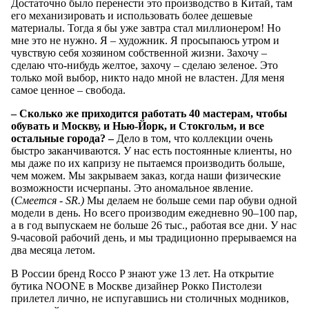
Достаточно было перенести это производство в Китай, там
его механизировать и использовать более дешевые
материалы. Тогда я бы уже завтра стал миллионером! Но
мне это не нужно. Я – художник. Я просыпаюсь утром и
чувствую себя хозяином собственной жизни. Захочу –
сделаю что-нибудь желтое, захочу – сделаю зеленое. Это
только мой выбор, никто надо мной не властен. Для меня
самое ценное – свобода.
– Сколько же приходится работать 40 мастерам, чтобы
обувать и Москву, и Нью-Йорк, и Стокгольм, и все
остальные города?
–
Дело в том, что коллекции очень
быстро заканчиваются. У нас есть постоянные клиенты, но
мы даже по их капризу не пытаемся производить больше,
чем можем. Мы закрываем заказ, когда наши физические
возможности исчерпаны. Это аномальное явление.
(
Смеется - SR.)
Мы делаем не больше семи пар обуви одной
модели в день. Но всего производим ежедневно 90–100 пар,
а в год выпускаем не больше 26 тыс., работая все дни. У нас
9-часовой рабочий день, и мы традиционно прерываемся на
два месяца летом.
В России бренд Rocco P знают уже 13 лет. На открытие
бутика NOONE в Москве дизайнер Рокко Пистолези
прилетел лично, не испугавшись ни столичных модников,