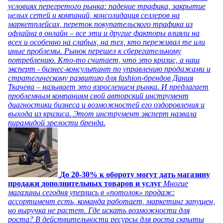
условиях перегретого рынка: падение трафика, закрытие
целых сетей и компаний, консолидация селлеров на
маркетплейсах, переток покупательского трафика из
офлайна в онлайн – все эти и другие факторы влияли на
всех и особенно на слабых, на тех, кто переживал те или
иные проблемы. Рынок перешел к сберегательному
потреблению. Кто-то считает, что это кризис, а наш
эксперт - бизнес-консультант по управлению продажами и
стратегическому развитию для fashion-брендов Дания
Ткачева – называет это взрослением рынка. И предлагает
проблемным компаниям свой авторский инструмент
диагностики бизнеса и возможностей его оздоровления и
выхода из кризиса. Этот инструмент эксперт назвала
пирамидой зрелости бренда.
До 20-30% к обороту могут дать магазину
продажи дополнительных товаров и услуг
Многие
магазины сегодня уперлись в «потолок» продаж:
ассортимент есть, команда работает, маркетинг запущен,
но выручка не растет. Где искать возможности для
роста? В действительности ресурсы для роста скрыты