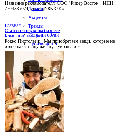
Название рекламодателя: ООО "Рикер Восток", ИНН:
7703335074, erid: LjN8K37Ko
Дизайн
Акценты
Главная
Тренды
Статьи об обувном бизнесе
Истории обуви
Компании и марки
Рокко Пистолези: «Мы приобретаем вещи, которые не
Производство
отягощают нашу жизнь, а украшают»