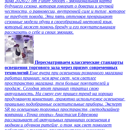
зима 2026/27 от Future Snoops - эмоциональная карта
будущего сезона, которая говорит о доверии и хрупкой
честности, о равновесии, внутренней силе и тепле, которое
не требует повода. Эти пять оттенков превращают
сезонные модели обуви в своеобразный цветовой язык,
который может помочь бренду и его покупательницам
рассказать о себе и своих эмоциях.
Пересматриваем классические стандарты
освещения торгового зала через призму современных
технологий
Еще вчера при освещении розничного магазина
работал принцип: чем ярче свет, чем светлее
пространство магазина, тем больше покупателей и
продаж. Сегодня этот принцип утратил свою
актуальность. На смену ему пришел тренд на хорошо
продуманную концепцию, грамотно используемое освещение,
правильно подобранные осветительные приборы. Эксперт
SR по освещению торговых пространств, светодизайнер
компании «Точка опоры» Анастасия Ефремова
рассказывает об актуальных принципах освещения в
модном и обувном ритейле, о том, как свет помогает