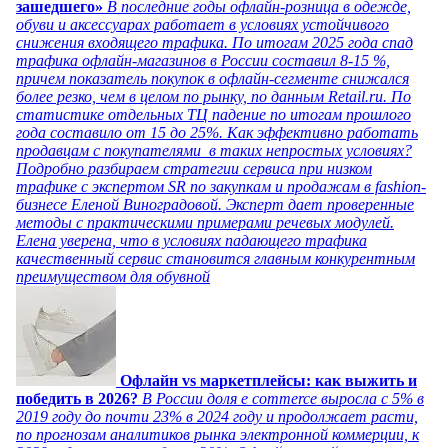
зашедшего»
В последние годы офлайн-розница в одежде,
обуви и аксессуарах работает в условиях устойчивого
снижения входящего трафика. По итогам 2025 года спад
трафика офлайн-магазинов в России составил 8-15 %,
причем показатель покупок в офлайн-сегменте снижался
более резко, чем в целом по рынку, по данным Retail.ru. По
статистике отдельных ТЦ падение по итогам прошлого
года составило от 15 до 25%. Как эффективно работать
продавцам с покупателями в таких непростых условиях?
Подробно разбираем стратегии сервиса при низком
трафике с экспертом SR по закупкам и продажам в fashion-
бизнесе Еленой Виноградовой. Эксперт дает проверенные
методы с практическими примерами речевых модулей.
Елена уверена, что в условиях падающего трафика
качественный сервис становится главным конкурентным
преимуществом для обувной
Офлайн vs маркетплейсы: как выжить и
победить в 2026?
В России доля e commerce выросла с 5% в
2019 году до почти 23% в 2024 году и продолжает расти,
по прогнозам аналитиков рынка электронной коммерции, к