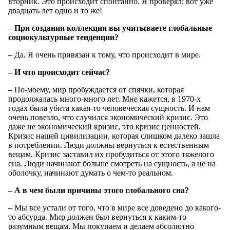
вторник. Это происходит спонтанно. Я проверял: вот уже
двадцать лет одно и то же!
– При создании коллекции вы учитываете глобальные
социокультурные тенденции?
–
Да. Я очень привязан к тому, что происходит в мире.
– И что происходит сейчас?
–
По-моему, мир пробуждается от спячки, которая
продолжалась много-много лет. Мне кажется, в 1970-х
годах была убита какая-то человеческая сущность. И нам
очень повезло, что случился экономический кризис. Это
даже не экономический кризис, это кризис ценностей.
Кризис нашей цивилизации, которая слишком далеко зашла
в потреблении. Люди должны вернуться к естественным
вещам. Кризис заставил их пробудиться от этого тяжелого
сна. Люди начинают больше смотреть на сущность, а не на
оболочку, начинают думать о чем-то реальном.
– А в чем были причины этого глобального сна?
–
Мы все устали от того, что в мире все доведено до какого-
то абсурда. Мир должен был вернуться к каким-то
разумным вещам. Мы покупаем и делаем абсолютно