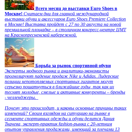
Всего месяц до выставки Euro Shoes в
Москве!
Считаем дни для главной международной
выставки обуви и аксессуаров Euro Shoes Premiere Collection
в Москве! Выставка пройдет с 27 по 30 августа на новой
премиальной площадке – в столичном конгресс-центре ЦМТ
на Краснопресненской набережной.
Борьба за рынок спортивной обуви
Эксперты модного рынка и аналитики-экономисты
прогнозируют падение продаж Nike и Adidas. Лидерские
позиции непотопляемых спортивных гигантов могут
серьезно пошатнуться в ближайшие годы, так как их
теснят молодые, смелые и активные конкуренты – бренды
- челленджеры.
Почему это происходит, и каковы основные причины таких
изменений? Своим взглядом на ситуацию на рынке в
сегменте спортивных одежды и обуви делится Дания
Ткачева, эксперт-практик fashion-рынка с 20-летним
опытом управления продажами, имеющий за плечами 13