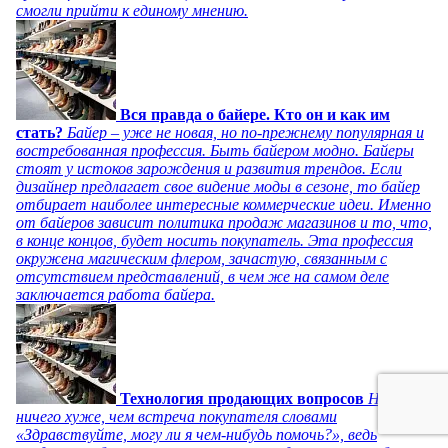
смогли прийти к единому мнению.
Вся правда о байере. Кто он и как им
стать?
Байер – уже не новая, но по-прежнему популярная и
востребованная профессия. Быть байером модно. Байеры
стоят у истоков зарождения и развития трендов. Если
дизайнер предлагает свое видение моды в сезоне, то байер
отбирает наиболее интересные коммерческие идеи. Именно
от байеров зависит политика продаж магазинов и то, что,
в конце концов, будет носить покупатель. Эта профессия
окружена магическим флером, зачастую, связанным с
отсутствием представлений, в чем же на самом деле
заключается работа байера.
Технология продающих вопросов
Нет
ничего хуже, чем встреча покупателя словами
«Здравствуйте, могу ли я чем-нибудь помочь?», ведь