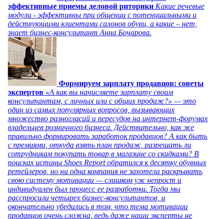
эффективные приемы деловой риторики
Какие речевые
модули - эффективны при общении с потенциальными и
действующими клиентами салонов обуви, а какие – нет,
знает бизнес-консультант Анна Бочарова.
Формируем зарплату продавцов: советы
экспертов
«А как вы начисляете зарплату своим
консультантам, с личных или с общих продаж?» — это
один из самых популярных вопросов, вызывающих
множество разногласий и пересудов на интернет-форумах
владельцев розничного бизнеса. Действительно, как же
правильно формировать заработок продавцов? А как быть
с премиями, откуда взять план продаж, разрешать ли
сотрудникам покупать товар в магазине со скидками? В
поисках истины Shoes Report обратился к десятку обувных
ретейлеров, но ни одна компания не захотела раскрывать
свою систему мотивации — слишком уж непрост и
индивидуален был процесс ее разработки. Тогда мы
расспросили четырех бизнес-консультантов, и
окончательно убедились в том, что тема мотивации
продавцов очень сложна, ведь даже наши эксперты не