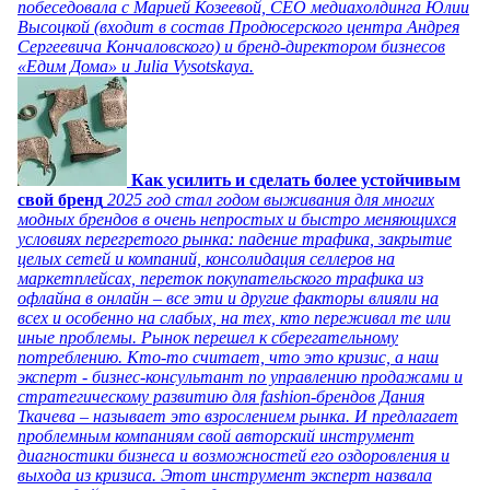
побеседовала с Марией Козеевой, СЕО медиахолдинга Юлии
Высоцкой (входит в состав Продюсерского центра Андрея
Сергеевича Кончаловского) и бренд-директором бизнесов
«Едим Дома» и Julia Vysotskaya.
Как усилить и сделать более устойчивым
свой бренд
2025 год стал годом выживания для многих
модных брендов в очень непростых и быстро меняющихся
условиях перегретого рынка: падение трафика, закрытие
целых сетей и компаний, консолидация селлеров на
маркетплейсах, переток покупательского трафика из
офлайна в онлайн – все эти и другие факторы влияли на
всех и особенно на слабых, на тех, кто переживал те или
иные проблемы. Рынок перешел к сберегательному
потреблению. Кто-то считает, что это кризис, а наш
эксперт - бизнес-консультант по управлению продажами и
стратегическому развитию для fashion-брендов Дания
Ткачева – называет это взрослением рынка. И предлагает
проблемным компаниям свой авторский инструмент
диагностики бизнеса и возможностей его оздоровления и
выхода из кризиса. Этот инструмент эксперт назвала