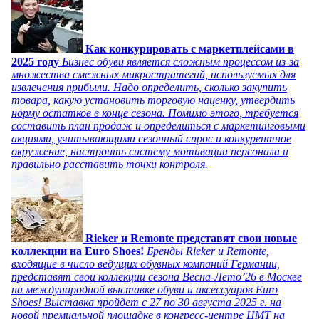
Как конкурировать с маркетплейсами в
2025 году
Бизнес обуви является сложным процессом из-за
множества смежных микростратегий, используемых для
извлечения прибыли. Надо определить, сколько закупить
товара, какую установить торговую наценку, утвердить
норму остатков в конце сезона. Помимо этого, требуется
составить план продаж и определиться с маркетинговыми
акциями, учитывающими сезонный спрос и конкурентное
окружение, настроить систему мотивации персонала и
правильно расставить точки контроля.
Rieker и Remonte представят свои новые
коллекции на Euro Shoes!
Бренды Rieker и Remonte,
входящие в число ведущих обувных компаний Германии,
представят свои коллекции сезона Весна-Лето’26 в Москве
на международной выставке обуви и аксессуаров Euro
Shoes! Выставка пройдет c 27 по 30 августа 2025 г. на
новой премиальной площадке в конгресс-центре ЦМТ на