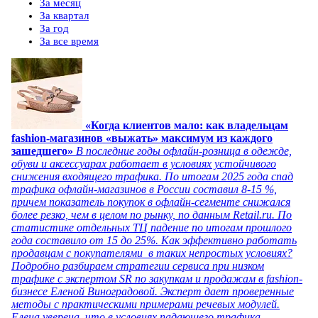
За месяц
За квартал
За год
За все время
«Когда клиентов мало: как владельцам
fashion-магазинов «выжать» максимум из каждого
зашедшего»
В последние годы офлайн-розница в одежде,
обуви и аксессуарах работает в условиях устойчивого
снижения входящего трафика. По итогам 2025 года спад
трафика офлайн-магазинов в России составил 8-15 %,
причем показатель покупок в офлайн-сегменте снижался
более резко, чем в целом по рынку, по данным Retail.ru. По
статистике отдельных ТЦ падение по итогам прошлого
года составило от 15 до 25%. Как эффективно работать
продавцам с покупателями в таких непростых условиях?
Подробно разбираем стратегии сервиса при низком
трафике с экспертом SR по закупкам и продажам в fashion-
бизнесе Еленой Виноградовой. Эксперт дает проверенные
методы с практическими примерами речевых модулей.
Елена уверена, что в условиях падающего трафика