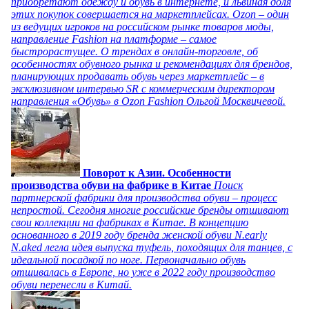
приобретают одежду и обувь в интернете, и львиная доля
этих покупок совершается на маркетплейсах. Ozon – один
из ведущих игроков на российском рынке товаров моды,
направление Fashion на платформе – самое
быстрорастущее. О трендах в онлайн-торговле, об
особенностях обувного рынка и рекомендациях для брендов,
планирующих продавать обувь через маркетплейс – в
эксклюзивном интервью SR с коммерческим директором
направления «Обувь» в Ozon Fashion Ольгой Москвичевой.
Поворот к Азии. Особенности
производства обуви на фабрике в Китае
Поиск
партнерской фабрики для производства обуви – процесс
непростой. Сегодня многие российские бренды отшивают
свои коллекции на фабриках в Китае. В концепцию
основанного в 2019 году бренда женской обуви N.early
N.aked легла идея выпуска туфель, походящих для танцев, с
идеальной посадкой по ноге. Первоначально обувь
отшивалась в Европе, но уже в 2022 году производство
обуви перенесли в Китай.