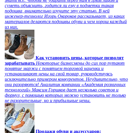
знать все. Чтобы не ударить перед ним в грязь лицом и
суметь объяснить, годится ли ему в подметки такая
подошва, внимательно изучите эту статью. В ней
инженер-технолог Игорь Окороков рассказывает, из каких
материалов делаются подошвы обуви и чем хорош каждый
из них.
Как установить цены, которые позволят
зарабатывать
Некоторые бизнесмены до сих пор путают
понятие маржи с понятием торговой наценки и
устанавливают цены на свой товар, руководствуясь
исключительно примером конкурентов. Неудивительно, что
они разоряются! Аналитик компании «Академия розничных
технологий» Максим Горшков дает несколько советов и
формул, с помощью которых можно установить не только
не разорительные, но и прибыльные цены.
Продажи обуви и аксессуаров: