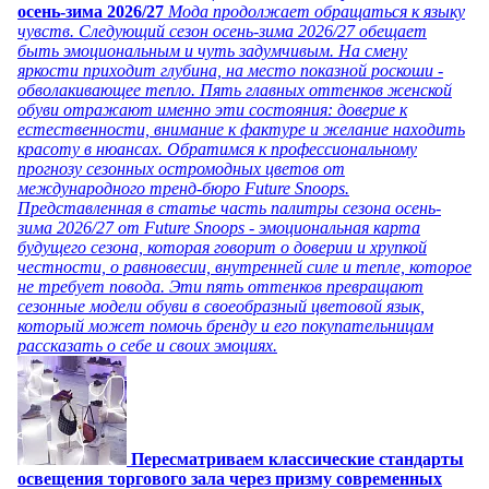
осень-зима 2026/27
Мода продолжает обращаться к языку
чувств. Следующий сезон осень-зима 2026/27 обещает
быть эмоциональным и чуть задумчивым. На смену
яркости приходит глубина, на место показной роскоши -
обволакивающее тепло. Пять главных оттенков женской
обуви отражают именно эти состояния: доверие к
естественности, внимание к фактуре и желание находить
красоту в нюансах. Обратимся к профессиональному
прогнозу сезонных остромодных цветов от
международного тренд-бюро Future Snoops.
Представленная в статье часть палитры сезона осень-
зима 2026/27 от Future Snoops - эмоциональная карта
будущего сезона, которая говорит о доверии и хрупкой
честности, о равновесии, внутренней силе и тепле, которое
не требует повода. Эти пять оттенков превращают
сезонные модели обуви в своеобразный цветовой язык,
который может помочь бренду и его покупательницам
рассказать о себе и своих эмоциях.
Пересматриваем классические стандарты
освещения торгового зала через призму современных