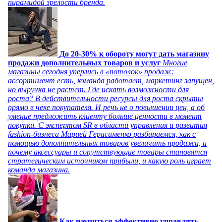
пирамидой зрелости бренда.
До 20-30% к обороту могут дать магазину
продажи дополнительных товаров и услуг
Многие
магазины сегодня уперлись в «потолок» продаж:
ассортимент есть, команда работает, маркетинг запущен,
но выручка не растет. Где искать возможности для
роста? В действительности ресурсы для роста скрыты
прямо в чеке покупателя. И речь не о повышении цен, а об
умение предложить клиенту больше ценности в момент
покупки. С экспертом SR в области управления и развития
fashion-бизнеса Марией Герасименко разбираемся, как с
помощью дополнительных товаров увеличить продажи, и
почему аксессуары и сопутствующие товары становятся
стратегическим источником прибыли, и какую роль играет
команда магазина.
Как научиться эффективно управлять