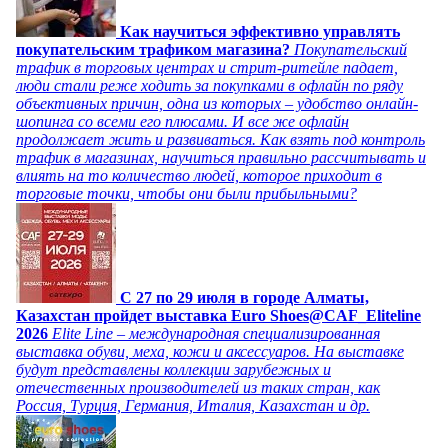
Как научиться эффективно управлять
покупательским трафиком магазина?
Покупательский
трафик в торговых центрах и стрит-ритейле падает,
люди стали реже ходить за покупками в офлайн по ряду
объективных причин, одна из которых – удобство онлайн-
шопинга со всеми его плюсами. И все же офлайн
продолжает жить и развиваться. Как взять под контроль
трафик в магазинах, научиться правильно рассчитывать и
влиять на то количество людей, которое приходит в
торговые точки, чтобы они были прибыльными?
C 27 по 29 июля в городе Алматы,
Казахстан пройдет выставка Euro Shoes@CAF_Eliteline
2026
Elite Line – международная специализированная
выставка обуви, меха, кожи и аксессуаров. На выставке
будут представлены коллекции зарубежных и
отечественных производителей из таких стран, как
Россия, Турция, Германия, Италия, Казахстан и др.