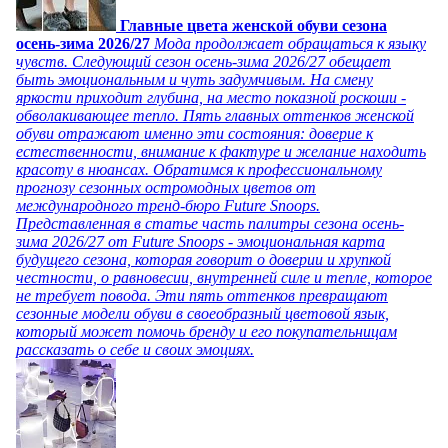
Главные цвета женской обуви сезона
осень-зима 2026/27
Мода продолжает обращаться к языку
чувств. Следующий сезон осень-зима 2026/27 обещает
быть эмоциональным и чуть задумчивым. На смену
яркости приходит глубина, на место показной роскоши -
обволакивающее тепло. Пять главных оттенков женской
обуви отражают именно эти состояния: доверие к
естественности, внимание к фактуре и желание находить
красоту в нюансах. Обратимся к профессиональному
прогнозу сезонных остромодных цветов от
международного тренд-бюро Future Snoops.
Представленная в статье часть палитры сезона осень-
зима 2026/27 от Future Snoops - эмоциональная карта
будущего сезона, которая говорит о доверии и хрупкой
честности, о равновесии, внутренней силе и тепле, которое
не требует повода. Эти пять оттенков превращают
сезонные модели обуви в своеобразный цветовой язык,
который может помочь бренду и его покупательницам
рассказать о себе и своих эмоциях.