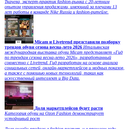
Ткачева, эксперт-практик fashion-рынка с 20-летним
опытом управления продажами, имеющий за плечами 13
лет работы в команде Nike Russia и fashion-ритейле.
Micam и Livetrend представили подборку
трендов обуви сезона весна-лето 2026
Итальянская
международная выставка обуви Micam представляет «Гид
по трендам сезона весна-лето 2026», разработанный
совместно с Livetrend. Гид разработан на основе анализа
социальных сетей, онлайн-маркетплейсов и модных показов,
а также с помощью новых технологий, таких как
искусственный интеллект и Big Data.
Доля маркетплейсов будет расти
Категория обуви на Ozon Fashion демонстрирует
устойчивый рост
Доля онлайн-продаж в fashion растет, и в прошлом году