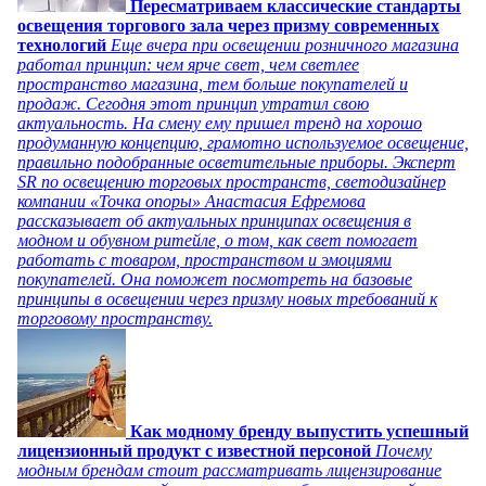
Пересматриваем классические стандарты
освещения торгового зала через призму современных
технологий
Еще вчера при освещении розничного магазина
работал принцип: чем ярче свет, чем светлее
пространство магазина, тем больше покупателей и
продаж. Сегодня этот принцип утратил свою
актуальность. На смену ему пришел тренд на хорошо
продуманную концепцию, грамотно используемое освещение,
правильно подобранные осветительные приборы. Эксперт
SR по освещению торговых пространств, светодизайнер
компании «Точка опоры» Анастасия Ефремова
рассказывает об актуальных принципах освещения в
модном и обувном ритейле, о том, как свет помогает
работать с товаром, пространством и эмоциями
покупателей. Она поможет посмотреть на базовые
принципы в освещении через призму новых требований к
торговому пространству.
Как модному бренду выпустить успешный
лицензионный продукт с известной персоной
Почему
модным брендам стоит рассматривать лицензирование