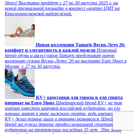
Shoes! Выставка пройдет c 27 по 30 августа 2025 г. на
новой премиальной площадке в конгресс-центре ЦМТ на
Краснопресненской набережной.
Новая коллекция Tamaris Весна-Лето 26:
комфорт и элегантность в каждой модели
Немецкий
бренд обуви и аксессуаров Tamaris представит новую
коллекцию сезона Весна–Лето’ 26 на выставке Euro Shoes в
Москве, с 27 по 30 августа.
KV+ кроссовки для города и для спорта
впервые на Euro Shoes
Швейцарский бренд KV+ не так
хорошо известен широкой российской аудитории, но его
хорошо знают в мире лыжного спорта, ведь именно там
KV+ делал первые шаги и активно развивался. Швейцарский
бренд заслужил доверие профессиональной спортивной
аудитории на протяжении последних 35 лет. При этом