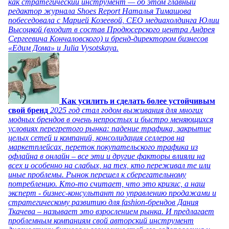
как стратегический инструмент — об этом главный
редактор журнала Shoes Report Наталья Тимашова
побеседовала с Марией Козеевой, СЕО медиахолдинга Юлии
Высоцкой (входит в состав Продюсерского центра Андрея
Сергеевича Кончаловского) и бренд-директором бизнесов
«Едим Дома» и Julia Vysotskaya.
Как усилить и сделать более устойчивым
свой бренд
2025 год стал годом выживания для многих
модных брендов в очень непростых и быстро меняющихся
условиях перегретого рынка: падение трафика, закрытие
целых сетей и компаний, консолидация селлеров на
маркетплейсах, переток покупательского трафика из
офлайна в онлайн – все эти и другие факторы влияли на
всех и особенно на слабых, на тех, кто переживал те или
иные проблемы. Рынок перешел к сберегательному
потреблению. Кто-то считает, что это кризис, а наш
эксперт - бизнес-консультант по управлению продажами и
стратегическому развитию для fashion-брендов Дания
Ткачева – называет это взрослением рынка. И предлагает
проблемным компаниям свой авторский инструмент