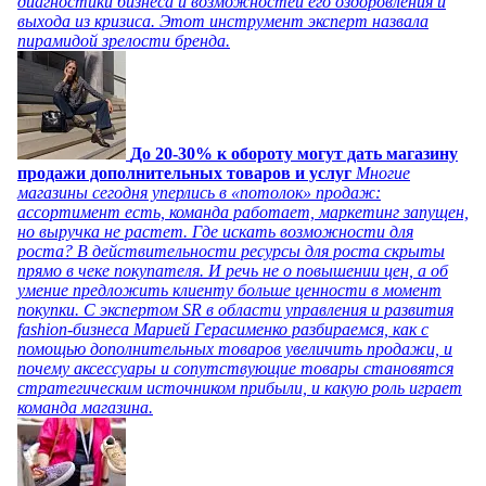
диагностики бизнеса и возможностей его оздоровления и
выхода из кризиса. Этот инструмент эксперт назвала
пирамидой зрелости бренда.
До 20-30% к обороту могут дать магазину
продажи дополнительных товаров и услуг
Многие
магазины сегодня уперлись в «потолок» продаж:
ассортимент есть, команда работает, маркетинг запущен,
но выручка не растет. Где искать возможности для
роста? В действительности ресурсы для роста скрыты
прямо в чеке покупателя. И речь не о повышении цен, а об
умение предложить клиенту больше ценности в момент
покупки. С экспертом SR в области управления и развития
fashion-бизнеса Марией Герасименко разбираемся, как с
помощью дополнительных товаров увеличить продажи, и
почему аксессуары и сопутствующие товары становятся
стратегическим источником прибыли, и какую роль играет
команда магазина.