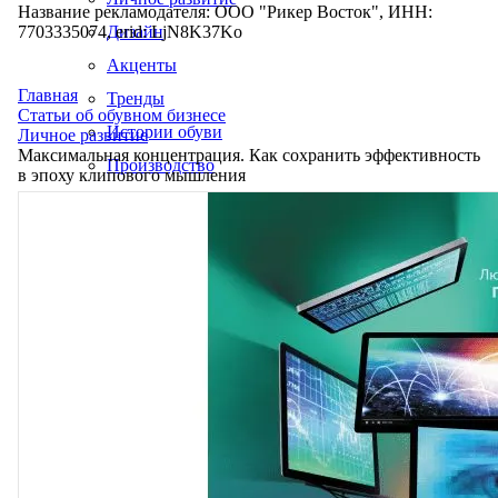
Название рекламодателя: ООО "Рикер Восток", ИНН:
7703335074, erid: LjN8K37Ko
Дизайн
Акценты
Главная
Тренды
Статьи об обувном бизнесе
Истории обуви
Личное развитие
Максимальная концентрация. Как сохранить эффективность
Производство
в эпоху клипового мышления