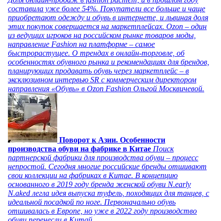
составила уже более 54%. Покупатели все больше и чаще
приобретают одежду и обувь в интернете, и львиная доля
этих покупок совершается на маркетплейсах. Ozon – один
из ведущих игроков на российском рынке товаров моды,
направление Fashion на платформе – самое
быстрорастущее. О трендах в онлайн-торговле, об
особенностях обувного рынка и рекомендациях для брендов,
планирующих продавать обувь через маркетплейс – в
эксклюзивном интервью SR с коммерческим директором
направления «Обувь» в Ozon Fashion Ольгой Москвичевой.
Поворот к Азии. Особенности
производства обуви на фабрике в Китае
Поиск
партнерской фабрики для производства обуви – процесс
непростой. Сегодня многие российские бренды отшивают
свои коллекции на фабриках в Китае. В концепцию
основанного в 2019 году бренда женской обуви N.early
N.aked легла идея выпуска туфель, походящих для танцев, с
идеальной посадкой по ноге. Первоначально обувь
отшивалась в Европе, но уже в 2022 году производство
обуви перенесли в Китай.