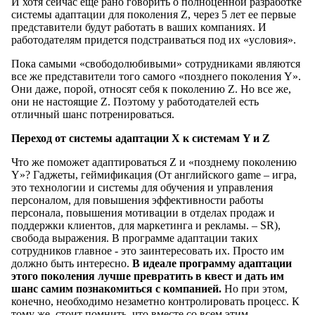
И хотя сейчас еще рано говорить о полноценной разработке
системы адаптации для поколения Z, через 5 лет ее первые
представители будут работать в ваших компаниях. И
работодателям придется подстраиваться под их «условия».
Пока самыми «свободолюбивыми» сотрудниками являются
все же представители того самого «позднего поколения Y».
Они даже, порой, относят себя к поколению Z. Но все же,
они не настоящие Z. Поэтому у работодателей есть
отличный шанс потренироваться.
Переход от системы адаптации X к системам Y и Z
Что же поможет адаптироваться Z и «позднему поколению
Y»? Гаджеты, геймификация (От английского game – игра,
это технологии и системы для обучения и управления
персоналом, для повышения эффективности работы
персонала, повышения мотивации в отделах продаж и
поддержки клиентов, для маркетинга и рекламы. – SR),
свобода выражения. В программе адаптации таких
сотрудников главное - это заинтересовать их. Просто им
должно быть интересно.
В идеале программу адаптации
этого поколения лучше превратить в квест и дать им
шанс самим познакомиться с компанией.
Но при этом,
конечно, необходимо незаметно контролировать процесс. К
тому же, стоит помнить, что вместе со всем этим