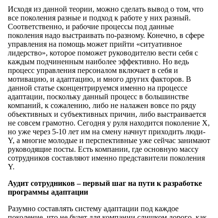
Исходя из данной теории, можно сделать вывод о том, что
все поколения разные и подход к работе у них разный.
Соответственно, и рабочие процессы под данные
поколения надо выстраивать по-разному. Конечно, в сфере
управления на помощь может прийти «ситуативное
лидерство», которое поможет руководителю вести себя с
каждым подчиненным наиболее эффективно. Но ведь
процесс управления персоналом включает в себя и
мотивацию, и адаптацию, и много других факторов. В
данной статье сконцентрируемся именно на процессе
адаптации, поскольку данный процесс в большинстве
компаний, к сожалению, либо не налажен вовсе по ряду
объективных и субъективных причин, либо выстраивается
не совсем грамотно. Сегодня у руля находится поколение X,
но уже через 5-10 лет им на смену начнут приходить люди-
Y, а многие молодые и перспективные уже сейчас занимают
руководящие посты. Есть компании, где основную массу
сотрудников составляют именно представители поколения
Y.
Аудит сотрудников – первый шаг на пути к разработке
программы адаптации
Разумно составлять систему адаптации под каждое
поколение, что не будет для компании слишком дорого, как