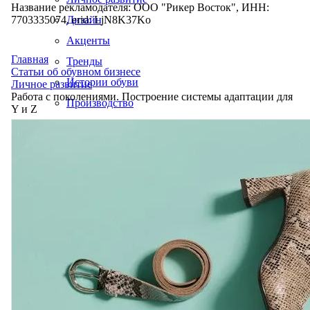
Название рекламодателя: ООО "Рикер Восток", ИНН:
7703335074, erid: LjN8K37Ko
Дизайн
Акценты
Главная
Тренды
Статьи об обувном бизнесе
Истории обуви
Личное развитие
Работа с поколениями. Построение системы адаптации для
Производство
Y и Z