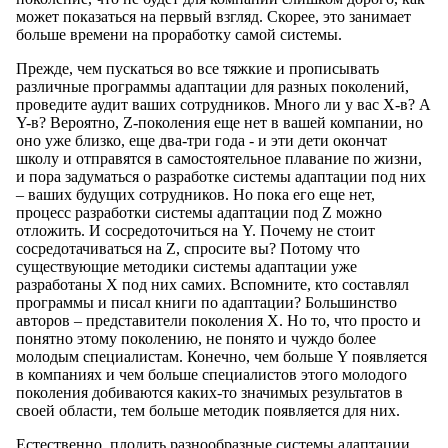
может показаться на первый взгляд. Скорее, это занимает
больше времени на проработку самой системы.
Прежде, чем пускаться во все тяжкие и прописывать
различные программы адаптации для разных поколений,
проведите аудит ваших сотрудников. Много ли у вас X-в? А
Y-в? Вероятно, Z-поколения еще нет в вашей компании, но
оно уже близко, еще два-три года - и эти дети окончат
школу и отправятся в самостоятельное плавание по жизни,
и пора задуматься о разработке системы адаптации под них
– ваших будущих сотрудников. Но пока его еще нет,
процесс разработки системы адаптации под Z можно
отложить. И сосредоточиться на Y. Почему не стоит
сосредотачиваться на Z, спросите вы? Потому что
существующие методики системы адаптации уже
разработаны Х под них самих. Вспомните, кто составлял
программы и писал книги по адаптации? Большинство
авторов – представители поколения X. Но то, что просто и
понятно этому поколению, не понято и чуждо более
молодым специалистам. Конечно, чем больше Y появляется
в компаниях и чем больше специалистов этого молодого
поколения добиваются каких-то значимых результатов в
своей области, тем больше методик появляется для них.
Естественно, плодить разнообразные системы адаптации