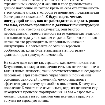
стремлением к свободе и «жизни в свое удовольствие»
данное поколение не готово брать на себя ответственность
в том смысле слова, в котором ее понимают представители
более ранних поколений.
Z будут ждать четких
инструкций от вас, как от работодателя, и делать ровно
столько, сколько прописано в должностной инструкции.
И если у них что-то не получается, они быстро
перекладывают ответственность на руководителя, ведь они
выполнили задачу так, как им ее дали. Если что-то пошло
не так, то это руководитель неправильно изложил
инструкцию. Не забывайте об этой интересной
особенности, когда будете выстраивать программу
адаптации для грядущих поколений.
На самом деле все не так страшно, как может показаться.
Безусловно, в каждом поколении есть как ответственные и
талантливые личности, так и безответственные и бездарные
персонажи. При грамотном управлении и понимании
основных ценностей поколений, можно выстроить
эффективную систему для любого поколения. К тому же,
поколение Z может еще измениться, ведь их ценности еще
находятся в процессе формирования. И мы – взрослые -
можем повлиять на то, какими они все-таки вырастут и
вступят во взрослую жизнь.