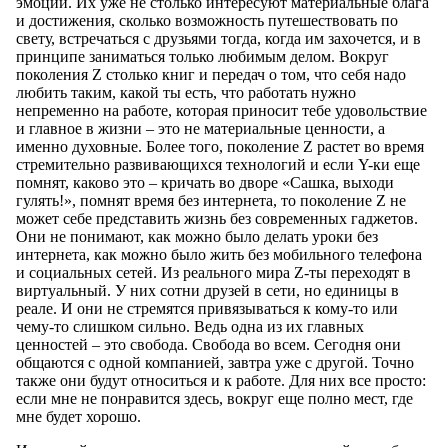
эмоции. Их уже не столько интересуют материальные блага
и достижения, сколько возможность путешествовать по
свету, встречаться с друзьями тогда, когда им захочется, и в
принципе заниматься только любимым делом. Вокруг
поколения Z столько книг и передач о том, что себя надо
любить таким, какой ты есть, что работать нужно
непременно на работе, которая приносит тебе удовольствие
и главное в жизни – это не материальные ценности, а
именно духовные. Более того, поколение Z растет во время
стремительно развивающихся технологий и если Y-ки еще
помнят, каково это – кричать во дворе «Сашка, выходи
гулять!», помнят время без интернета, то поколение Z не
может себе представить жизнь без современных гаджетов.
Они не понимают, как можно было делать уроки без
интернета, как можно было жить без мобильного телефона
и социальных сетей. Из реального мира Z-ты переходят в
виртуальный. У них сотни друзей в сети, но единицы в
реале. И они не стремятся привязываться к кому-то или
чему-то слишком сильно. Ведь одна из их главных
ценностей – это свобода. Свобода во всем. Сегодня они
общаются с одной компанией, завтра уже с другой. Точно
также они будут относиться и к работе. Для них все просто:
если мне не понравится здесь, вокруг еще полно мест, где
мне будет хорошо.