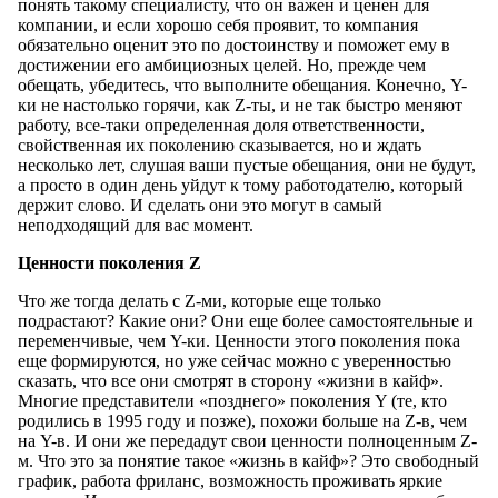
понять такому специалисту, что он важен и ценен для
компании, и если хорошо себя проявит, то компания
обязательно оценит это по достоинству и поможет ему в
достижении его амбициозных целей. Но, прежде чем
обещать, убедитесь, что выполните обещания. Конечно, Y-
ки не настолько горячи, как Z-ты, и не так быстро меняют
работу, все-таки определенная доля ответственности,
свойственная их поколению сказывается, но и ждать
несколько лет, слушая ваши пустые обещания, они не будут,
а просто в один день уйдут к тому работодателю, который
держит слово. И сделать они это могут в самый
неподходящий для вас момент.
Ценности поколения Z
Что же тогда делать с Z-ми, которые еще только
подрастают? Какие они? Они еще более самостоятельные и
переменчивые, чем Y-ки. Ценности этого поколения пока
еще формируются, но уже сейчас можно с уверенностью
сказать, что все они смотрят в сторону «жизни в кайф».
Многие представители «позднего» поколения Y (те, кто
родились в 1995 году и позже), похожи больше на Z-в, чем
на Y-в. И они же передадут свои ценности полноценным Z-
м. Что это за понятие такое «жизнь в кайф»? Это свободный
график, работа фриланс, возможность проживать яркие