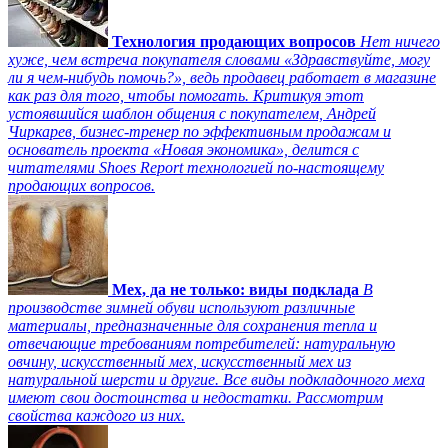
Технология продающих вопросов
Нет ничего
хуже, чем встреча покупателя словами «Здравствуйте, могу
ли я чем-нибудь помочь?», ведь продавец работает в магазине
как раз для того, чтобы помогать. Критикуя этот
устоявшийся шаблон общения с покупателем, Андрей
Чиркарев, бизнес-тренер по эффективным продажам и
основатель проекта «Новая экономика», делится с
читателями Shoes Report технологией по-настоящему
продающих вопросов.
Мех, да не только: виды подклада
В
производстве зимней обуви используют различные
материалы, предназначенные для сохранения тепла и
отвечающие требованиям потребителей: натуральную
овчину, искусственный мех, искусственный мех из
натуральной шерсти и другие. Все виды подкладочного меха
имеют свои достоинства и недостатки. Рассмотрим
свойства каждого из них.