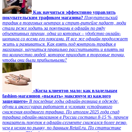
Как научиться эффективно управлять
покупательским трафиком магазина?
Покупательский
трафик в торговых центрах и стрит-ритейле падает, люди
стали реже ходить за покупками в офлайн по ряду
объективных причин, одна из которых – удобство онлайн-
шопинга со всеми его плюсами. И все же офлайн продолжает
жить и развиваться. Как взять под контроль трафик в
магазинах, научиться правильно рассчитывать и влиять на
то количество людей, которое приходит в торговые точки,
чтобы они были прибыльными?
«Когда клиентов мало: как владельцам
fashion-магазинов «выжать» максимум из каждого
зашедшего»
В последние годы офлайн-розница в одежде,
обуви и аксессуарах работает в условиях устойчивого
снижения входящего трафика. По итогам 2025 года спад
трафика офлайн-магазинов в России составил 8-15 %, причем
показатель покупок в офлайн-сегменте снижался более резко,
чем в целом по рынку, по данным Retail.ru. По статистике