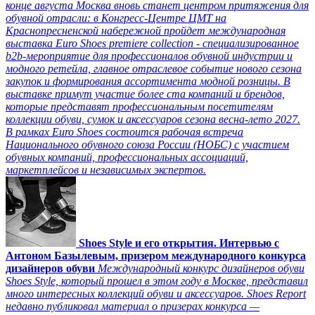
конце августа Москва вновь станет центром притяжения для
обувной отрасли: в Конгресс-Центре ЦМТ на
Краснопресненской набережной пройдет международная
выставка Euro Shoes premiere collection - специализированное
b2b-мероприятие для профессионалов обувной индустрии и
модного ретейла, главное отраслевое событие нового сезона
закупок и формирования ассортимента модной розницы. В
выставке примут участие более ста компаний и брендов,
которые представят профессиональным посетителям
коллекции обуви, сумок и аксессуаров сезона весна-лето 2027.
В рамках Euro Shoes состоится рабочая встреча
Национального обувного союза России (НОБС) с участием
обувных компаний, профессиональных ассоциаций,
маркетплейсов и независимых экспертов.
Shoes Style и его открытия. Интервью с
Антоном Базылевым, призером международного конкурса
дизайнеров обуви
Международный конкурс дизайнеров обуви
Shoes Style, который прошел в этом году в Москве, представил
много интересных коллекций обуви и аксессуаров. Shoes Report
недавно публиковал материал о призерах конкурса —