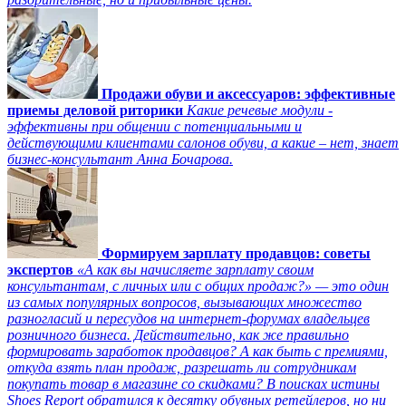
Продажи обуви и аксессуаров: эффективные
приемы деловой риторики
Какие речевые модули -
эффективны при общении с потенциальными и
действующими клиентами салонов обуви, а какие – нет, знает
бизнес-консультант Анна Бочарова.
Формируем зарплату продавцов: советы
экспертов
«А как вы начисляете зарплату своим
консультантам, с личных или с общих продаж?» — это один
из самых популярных вопросов, вызывающих множество
разногласий и пересудов на интернет-форумах владельцев
розничного бизнеса. Действительно, как же правильно
формировать заработок продавцов? А как быть с премиями,
откуда взять план продаж, разрешать ли сотрудникам
покупать товар в магазине со скидками? В поисках истины
Shoes Report обратился к десятку обувных ретейлеров, но ни