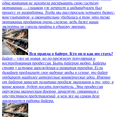
одна компания не захотела раскрывать свою систему
мотивации — слишком уж непрост и индивидуален был
процесс ее разработки. Тогда мы расспросили четырех бизнес-
консультантов, и окончательно убедились в том, что тема
мотивации продавцов очень сложна, ведь даже наши
эксперты не смогли прийти к единому мнению.
Вся правда о байере. Кто он и как им стать?
Байер – уже не новая, но по-прежнему популярная и
востребованная профессия. Быть байером модно. Байеры
стоят у истоков зарождения и развития трендов. Если
дизайнер предлагает свое видение моды в сезоне, то байер
отбирает наиболее интересные коммерческие идеи. Именно
от байеров зависит политика продаж магазинов и то, что, в
конце концов, будет носить покупатель. Эта профессия
окружена магическим флером, зачастую, связанным с
отсутствием представлений, в чем же на самом деле
заключается работа байера.