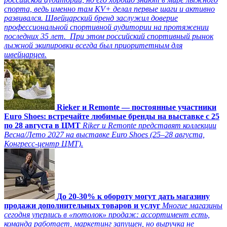
спорта, ведь именно там KV+ делал первые шаги и активно
развивался. Швейцарский бренд заслужил доверие
профессиональной спортивной аудитории на протяжении
последних 35 лет. При этом российский спортивный рынок
лыжной экипировки всегда был приоритетным для
швейцарцев.
Rieker и Remonte — постоянные участники
Euro Shoes: встречайте любимые бренды на выставке с 25
по 28 августа в ЦМТ
Riker и Remonte представят коллекции
Весна/Лето 2027 на выставке Euro Shoes (25–28 августа,
Конгресс‑центр ЦМТ).
До 20-30% к обороту могут дать магазину
продажи дополнительных товаров и услуг
Многие магазины
сегодня уперлись в «потолок» продаж: ассортимент есть,
команда работает, маркетинг запущен, но выручка не