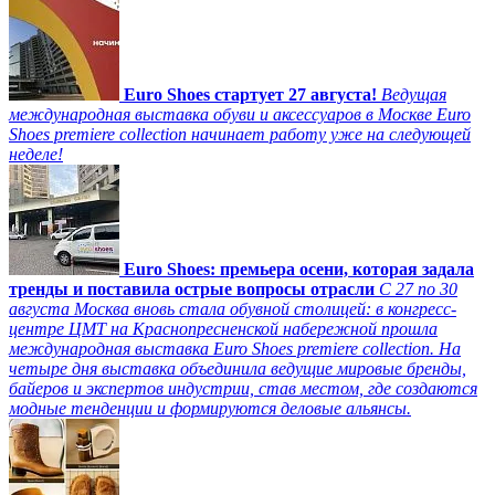
Euro Shoes стартует 27 августа!
Ведущая
международная выставка обуви и аксессуаров в Москве Euro
Shoes premiere collection начинает работу уже на следующей
неделе!
Euro Shoes: премьера осени, которая задала
тренды и поставила острые вопросы отрасли
С 27 по 30
августа Москва вновь стала обувной столицей: в конгресс-
центре ЦМТ на Краснопресненской набережной прошла
международная выставка Euro Shoes premiere collection. На
четыре дня выставка объединила ведущие мировые бренды,
байеров и экспертов индустрии, став местом, где создаются
модные тенденции и формируются деловые альянсы.