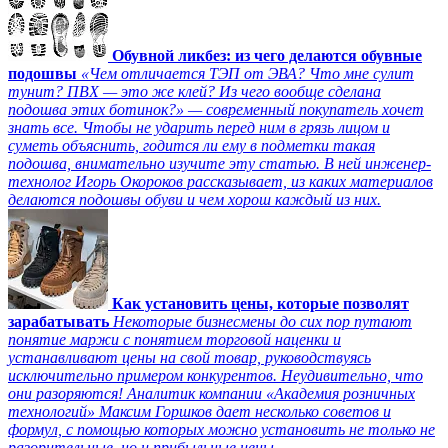
Обувной ликбез: из чего делаются обувные
подошвы
«Чем отличается ТЭП от ЭВА? Что мне сулит
тунит? ПВХ — это же клей? Из чего вообще сделана
подошва этих ботинок?» — современный покупатель хочет
знать все. Чтобы не ударить перед ним в грязь лицом и
суметь объяснить, годится ли ему в подметки такая
подошва, внимательно изучите эту статью. В ней инженер-
технолог Игорь Окороков рассказывает, из каких материалов
делаются подошвы обуви и чем хорош каждый из них.
Как установить цены, которые позволят
зарабатывать
Некоторые бизнесмены до сих пор путают
понятие маржи с понятием торговой наценки и
устанавливают цены на свой товар, руководствуясь
исключительно примером конкурентов. Неудивительно, что
они разоряются! Аналитик компании «Академия розничных
технологий» Максим Горшков дает несколько советов и
формул, с помощью которых можно установить не только не
разорительные, но и прибыльные цены.