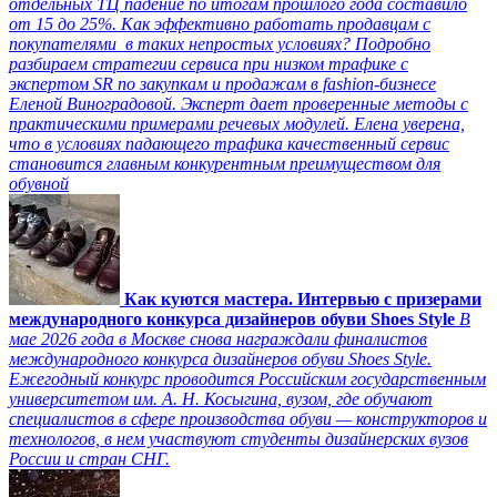
отдельных ТЦ падение по итогам прошлого года составило
от 15 до 25%. Как эффективно работать продавцам с
покупателями в таких непростых условиях? Подробно
разбираем стратегии сервиса при низком трафике с
экспертом SR по закупкам и продажам в fashion-бизнесе
Еленой Виноградовой. Эксперт дает проверенные методы с
практическими примерами речевых модулей. Елена уверена,
что в условиях падающего трафика качественный сервис
становится главным конкурентным преимуществом для
обувной
Как куются мастера. Интервью с призерами
международного конкурса дизайнеров обуви Shoes Style
В
мае 2026 года в Москве снова награждали финалистов
международного конкурса дизайнеров обуви Shoes Style.
Ежегодный конкурс проводится Российским государственным
университетом им. А. Н. Косыгина, вузом, где обучают
специалистов в сфере производства обуви — конструкторов и
технологов, в нем участвуют студенты дизайнерских вузов
России и стран СНГ.