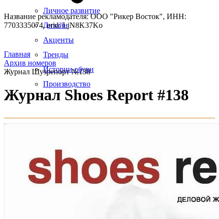
Личное развитие
Название рекламодателя: ООО "Рикер Восток", ИНН:
7703335074, erid: LjN8K37Ko
Дизайн
Акценты
Главная
Тренды
Архив номеров
Истории обуви
Журнал Шузрепорт №138
Производство
Журнал Shoes Report #138