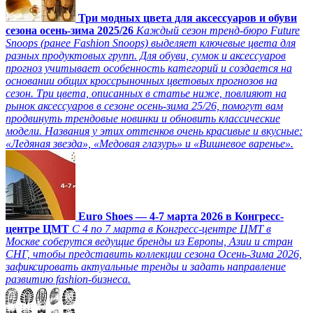
Три модных цвета для аксессуаров и обуви
сезона осень-зима 2025/26
Каждый сезон тренд-бюро Future
Snoops (ранее Fashion Snoops) выделяет ключевые цвета для
разных продуктовых групп. Для обуви, сумок и аксессуаров
прогноз учитывает особенность категорий и создается на
основании общих кроссрыночных цветовых прогнозов на
сезон. Три цвета, описанных в статье ниже, повлияют на
рынок аксессуаров в сезоне осень-зима 25/26, помогут вам
продвинуть трендовые новинки и обновить классические
модели. Названия у этих оттенков очень красивые и вкусные:
«Ледяная звезда», «Медовая глазурь» и «Вишневое варенье».
Euro Shoes — 4-7 марта 2026 в Конгресс-
центре ЦМТ
С 4 по 7 марта в Конгресс-центре ЦМТ в
Москве соберутся ведущие бренды из Европы, Азии и стран
СНГ, чтобы представить коллекции сезона Осень-Зима 2026,
зафиксировать актуальные тренды и задать направление
развитию fashion-бизнеса.