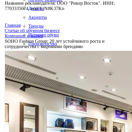
Название рекламодателя: ООО "Рикер Восток", ИНН:
7703335074, erid: LjN8K37Ko
Дизайн
Акценты
Главная
Тренды
Статьи об обувном бизнесе
Истории обуви
Компании и марки
SOHO Fashion Group: 20 лет устойчивого роста и
Производство
сотрудничества с мировыми брендами