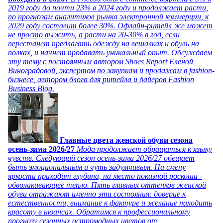
2019 году до почти 23% в 2024 году и продолжает расти,
по прогнозам аналитиков рынка электронной коммерции, к
2029 году составит более 30%. Офлайн-ритейл же может
не просто выжить, а расти на 20-30% в год, если
перестанет предлагать одежду на вешалках и обувь на
полках, и начнет продавать уникальный опыт. Обсуждаем
эту тему с постоянным автором Shoes Report Еленой
Виноградовой, экспертом по закупкам и продажам в fashion-
бизнесе, автором блога для ритейла и байеров Fashion
Business Blog.
Главные цвета женской обуви сезона
осень-зима 2026/27
Мода продолжает обращаться к языку
чувств. Следующий сезон осень-зима 2026/27 обещает
быть эмоциональным и чуть задумчивым. На смену
яркости приходит глубина, на место показной роскоши -
обволакивающее тепло. Пять главных оттенков женской
обуви отражают именно эти состояния: доверие к
естественности, внимание к фактуре и желание находить
красоту в нюансах. Обратимся к профессиональному
прогнозу сезонных остромодных цветов от