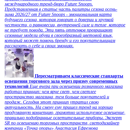
международного тренд-бюро Future Snoops.
Представленная в статье часть палитры сезона осень-
зима 2026/27 от Future Snoops - эмоциональная карта
будущего сезона, которая говорит о доверии и хрупкой
честности, о равновесии, внутренней силе и тепле, которое
не требует повода. Эти пять оттенков превращают
сезонные модели обуви в своеобразный цветовой язык,
который может помочь бренду и его покупательницам
рассказать о себе и своих эмоциях.
Пересматриваем классические стандарты
освещения торгового зала через призму современных
технологий
Еще вчера при освещении розничного магазина
работал принцип: чем ярче свет, чем светлее
пространство магазина, тем больше покупателей и
продаж. Сегодня этот принцип утратил свою
актуальность. На смену ему пришел тренд на хорошо
продуманную концепцию, грамотно используемое освещение,
правильно подобранные осветительные приборы. Эксперт
SR по освещению торговых пространств, светодизайнер
компании «Точка опоры» Анастасия Ефремова