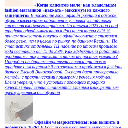
«Когда клиентов мало: как владельцам
fashion-магазинов «выжать» максимум из каждого
зашедшего»
В последние годы офлайн-розница в одежде,
обуви и аксессуарах работает в условиях устойчивого
снижения входящего трафика. По итогам 2025 года спад
трафика офлайн-магазинов в России составил 8-15 %,
причем показатель покупок в офлайн-сегменте снижался
более резко, чем в целом по рынку, по данным Retail.ru. По
статистике отдельных ТЦ падение по итогам прошлого
года составило от 15 до 25%. Как эффективно работать
продавцам с покупателями в таких непростых условиях?
Подробно разбираем стратегии сервиса при низком
трафике с экспертом SR по закупкам и продажам в fashion-
бизнесе Еленой Виноградовой. Эксперт дает проверенные
методы с практическими примерами речевых модулей.
Елена уверена, что в условиях падающего трафика
качественный сервис становится главным конкурентным
преимуществом для обувной
Офлайн vs маркетплейсы: как выжить и
победить в 2026?
В России доля e commerce выросла с 5% в