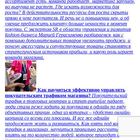
ассортимент есть, команда работает, маркетинг запущен,
но выручка не растет. Где искать возможности для
роста? В действительности ресурсы для роста скрыты
прямо в чеке покупателя. И речь не о повышении цен, а об
умение предложить клиенту больше ценности в момент
покупки. С экспертом SR в области управления и развития
fashion-бизнеса Марией Герасименко разбираемся, как с
помощью дополнительных товаров увеличить продажи, и
почему аксессуары и сопутствующие товары становятся
стратегическим источником прибыли, и какую роль играет
команда магазина.
Как научиться эффективно управлять
покупательским трафиком магазина?
Покупательский
трафик в торговых центрах и стрит-ритейле падает,
люди стали реже ходить за покупками в офлайн по ряду
объективных причин, одна из которых – удобство онлайн-
шопинга со всеми его плюсами. И все же офлайн
продолжает жить и развиваться. Как взять под контроль
трафик в магазинах, научиться правильно рассчитывать и
влиять на то количество людей, которое приходит в