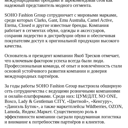
международными брендами и зарекомендовав себя как
надежный представитель модного сегмента.
SOHO Fashion Group сотрудничает с мировыми марками,
среди которых Clarks, Gant, Emu Australia, Camel Active,
Eterna, Closed и другие известные бренды. Компания
работает в сегментах обуви, одежды и аксессуаров,
сохраняя лидерство в дистрибуции обуви и обеспечивая
покупателям доступ к оригинальной продукции высокого
качества.
Основатель и президент компании Якоб Тресков отмечает,
что ключевым фактором успеха всегда были люди.
Профессиональная команда, её опыт и вовлечённость стали
основой устойчивого развития компании и доверия
международных партнёров.
За годы работы SOHO Fashion Group выстроила обширную
сеть сотрудничества с ведущими розничными компаниями
и онлайн-платформами. Среди них: ЦУМ/ДЛТ, NO ONE,
Bosco, Lady & Gentleman CITY, «Цветной», «Кенгуру»,
«Даниэль Бутик», а также маркетплейсы Wildberries, OZON,
Lamoda, Яндекс.Маркет. Существенную роль в
эффективности компании сыграли продуманная логистика
и внимание к потребностям партнёров и клиентов.