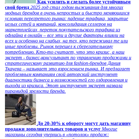
Как усилить и сделать более устойчивым
свой бренд
2025 год стал годом выживания для многих
модных брендов в очень непростых и быстро меняющихся
условиях перегретого рынка: падение трафика, закрытие
целых сетей и компаний, консолидация селлеров на
маркетплейсах, переток покупательского трафика из
офлайна в онлайн – все эти и другие факторы влияли на
всех и особенно на слабых, на тех, кто переживал те или
иные проблемы. Рынок перешел к сберегательному
потреблению. Кто-то считает, что это кризис, а наш
эксперт - бизнес-консультант по управлению продажами и
стратегическому развитию для fashion-брендов Дания
Ткачева – называет это взрослением рынка. И предлагает
проблемным компаниям свой авторский инструмент
диагностики бизнеса и возможностей его оздоровления и
выхода из кризиса. Этот инструмент эксперт назвала
пирамидой зрелости бренда.
До 20-30% к обороту могут дать магазину
продажи дополнительных товаров и услуг
Многие
магазины сегодня уперлись в «потолок» продаж: