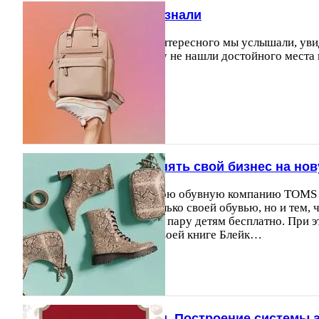
Что интересного мы узнали
Вот что еще полезного и интересного мы услышали, уви
прошедший месяц, но чему не нашли достойного места
26.10.2013
6040
Что поможет вам поднять свой бизнес на но
Блейк Майкоски создал свою обувную компанию TOMS ф
Компания знаменита не только своей обувью, но и тем, 
проданную пару она дарит пару детям бесплатно. При
прибыльная компания. В своей книге Блейк…
18.03.2015
19747
Работа с поколениями. Построение системы а