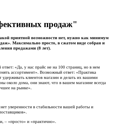
фективных продаж"
такой приятной возможности нет, нужно как минимум
даж». Максимально просто, в сжатом виде собран и
ления продажами (8 лет).
твет: «Да, у нас прайс не на 100 страниц, но в нем
енять ассортимент». Возможный ответ: «Практика
т удерживать клиентов магазин и делать их вашими
ы около дома, они знают, что в вашем магазине всегда
лучшее на рынке».
 нет уверенности в стабильности вашей работы и
поставщиков».
и, – «просто» и «практично».