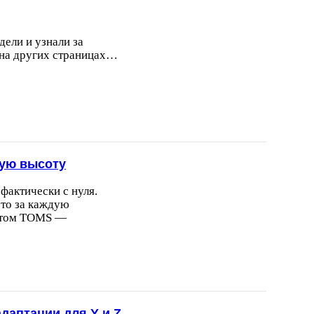
дели и узнали за
 на других страницах…
вую высоту
актически с нуля.
что за каждую
 этом TOMS —
даптации для Y и Z