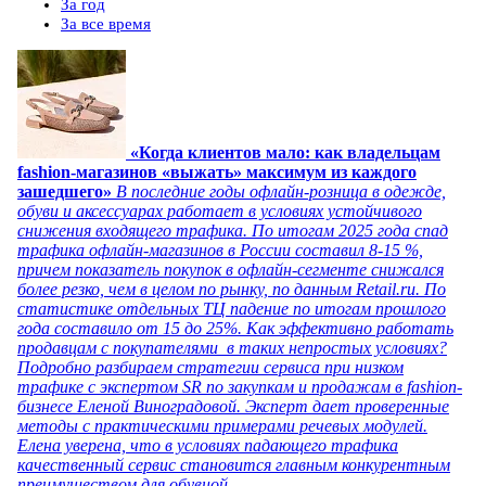
За год
За все время
«Когда клиентов мало: как владельцам
fashion-магазинов «выжать» максимум из каждого
зашедшего»
В последние годы офлайн-розница в одежде,
обуви и аксессуарах работает в условиях устойчивого
снижения входящего трафика. По итогам 2025 года спад
трафика офлайн-магазинов в России составил 8-15 %,
причем показатель покупок в офлайн-сегменте снижался
более резко, чем в целом по рынку, по данным Retail.ru. По
статистике отдельных ТЦ падение по итогам прошлого
года составило от 15 до 25%. Как эффективно работать
продавцам с покупателями в таких непростых условиях?
Подробно разбираем стратегии сервиса при низком
трафике с экспертом SR по закупкам и продажам в fashion-
бизнесе Еленой Виноградовой. Эксперт дает проверенные
методы с практическими примерами речевых модулей.
Елена уверена, что в условиях падающего трафика
качественный сервис становится главным конкурентным
преимуществом для обувной