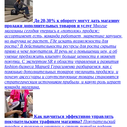
До 20-30% к обороту могут дать магазину
продажи дополнительных товаров и услуг
Многие
магазины сегодня уперлись в «потолок» продаж:
ассортимент есть, команда работает, маркетинг запущен,
но выручка не растет. Где искать возможности для
роста? В действительности ресурсы для роста скрыты
прямо в чеке покупателя. И речь не о повышении цен, а об
умение предложить клиенту больше ценности в момент
покупки. С экспертом SR в области управления и развития
fashion-бизнеса Марией Герасименко разбираемся, как с
помощью дополнительных товаров увеличить продажи, и
почему аксессуары и сопутствующие товары становятся
стратегическим источником прибыли, и какую роль играет
команда магазина.
Как научиться эффективно управлять
покупательским трафиком магазина?
Покупательский
трафик в торговых центрах и стрит-ритейле падает,