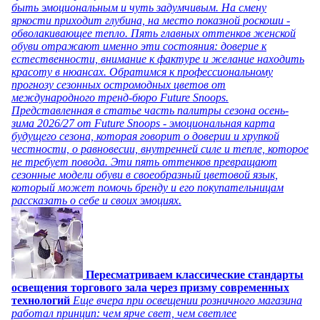
быть эмоциональным и чуть задумчивым. На смену
яркости приходит глубина, на место показной роскоши -
обволакивающее тепло. Пять главных оттенков женской
обуви отражают именно эти состояния: доверие к
естественности, внимание к фактуре и желание находить
красоту в нюансах. Обратимся к профессиональному
прогнозу сезонных остромодных цветов от
международного тренд-бюро Future Snoops.
Представленная в статье часть палитры сезона осень-
зима 2026/27 от Future Snoops - эмоциональная карта
будущего сезона, которая говорит о доверии и хрупкой
честности, о равновесии, внутренней силе и тепле, которое
не требует повода. Эти пять оттенков превращают
сезонные модели обуви в своеобразный цветовой язык,
который может помочь бренду и его покупательницам
рассказать о себе и своих эмоциях.
Пересматриваем классические стандарты
освещения торгового зала через призму современных
технологий
Еще вчера при освещении розничного магазина
работал принцип: чем ярче свет, чем светлее