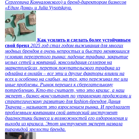
Сергеевича Кончаловского) и бренд-директором бизнесов
«Едим Дома» и Julia Vysotskaya.
Как усилить и сделать более устойчивым
свой бренд
2025 год стал годом выживания для многих
модных брендов в очень непростых и быстро меняющихся
условиях перегретого рынка: падение трафика, закрытие
целых сетей и компаний, консолидация селлеров на
маркетплейсах, переток покупательского трафика из
офлайна в онлайн – все эти и другие факторы влияли на
всех и особенно на слабых, на тех, кто переживал те или
иные проблемы. Рынок перешел к сберегательному
потреблению. Кто-то считает, что это кризис, а наш
эксперт - бизнес-консультант по управлению продажами и
стратегическому развитию для fashion-брендов Дания
Ткачева – называет это взрослением рынка. И предлагает
проблемным компаниям свой авторский инструмент
диагностики бизнеса и возможностей его оздоровления и
выхода из кризиса. Этот инструмент эксперт назвала
пирамидой зрелости бренда.