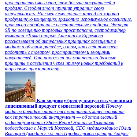
пространство магазина, тем больше покупателей и
продаж. Сегодня этот принцип утратил свою
актуальность. На смену ему пришел тренд на хорошо
продуманную концепцию, грамотно используемое освещение,
правильно подобранные осветительные приборы. Эксперт
SR по освещению торговых пространств, светодизайнер
компании «Точка опоры» Анастасия Ефремова
рассказывает об актуальных принципах освещения в
модном и обувном ритейле, о том, как свет помогает
работать с товаром, пространством и эмоциями
покупателей. Она поможет посмотреть на базовые
принципы в освещении через призму новых требований к
торговому пространству.
Как модному бренду выпустить успешный
лицензионный продукт с известной персоной
Почему
модным брендам стоит рассматривать лицензирование
как стратегический инструмент — об этом главный
редактор журнала Shoes Report Наталья Тимашова
побеседовала с Марией Козеевой, СЕО медиахолдинга Юлии
Высоцкой (входит в состав Продюсерского центра Андрея