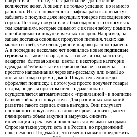
покупатели — это те, кто зарабатывает достаточное
количество денег. А значит, не только успешно, но и много
работают. Из-за напряженного графика работы они могут
забывать о покупке даже насущных товаров повседневного
спроса. Поэтому покупатели с благодарностью относятся к
тем компаниям, которые снимают с их плеч заботу помнить
о необходимости покупки важных товаров. Например, на
западе доставка основных продуктов питания, таких как
молоко и хлеб, уже очень давно и широко распространена.
А в последние несколько лет появились новые
подписные
сервисы
на такие товары, как глазные линзы, колготки,
лекарства, бытовая химия, цветы и некоторые категории
одежды. «Глубина» таких сервисов бывает различна — от
простого напоминания через sms-рассылку или e-mail до
доставки товара прямо домой. Покупатель единожды
оформляет подписку, а потом уже просто получает товары
на дом, не делая при этом ничего: даже оплата
осуществляется автоматически с «привязанной» к подписке
банковской карты покупателя. Для розничных компаний
развитие такого сервиса очень выгодно. Они получают
постоянного покупателя на долгое время, а значит, могут
планировать объем закупки и выручки, снижать
инвестиции в рекламу и пользоваться другими выгодами.
Спрос на такие услуги есть и в России, но предложений
пока немного. Подумайте, что именно можете предложить