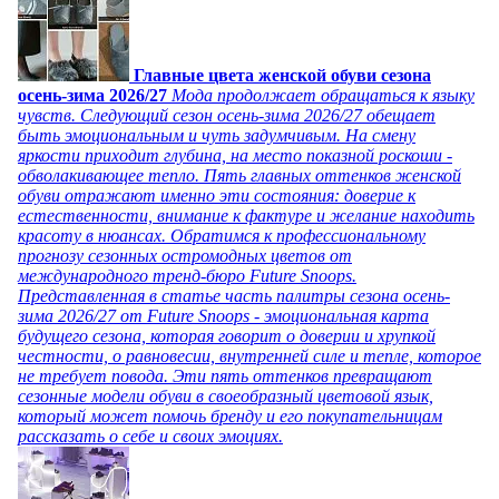
Главные цвета женской обуви сезона
осень-зима 2026/27
Мода продолжает обращаться к языку
чувств. Следующий сезон осень-зима 2026/27 обещает
быть эмоциональным и чуть задумчивым. На смену
яркости приходит глубина, на место показной роскоши -
обволакивающее тепло. Пять главных оттенков женской
обуви отражают именно эти состояния: доверие к
естественности, внимание к фактуре и желание находить
красоту в нюансах. Обратимся к профессиональному
прогнозу сезонных остромодных цветов от
международного тренд-бюро Future Snoops.
Представленная в статье часть палитры сезона осень-
зима 2026/27 от Future Snoops - эмоциональная карта
будущего сезона, которая говорит о доверии и хрупкой
честности, о равновесии, внутренней силе и тепле, которое
не требует повода. Эти пять оттенков превращают
сезонные модели обуви в своеобразный цветовой язык,
который может помочь бренду и его покупательницам
рассказать о себе и своих эмоциях.