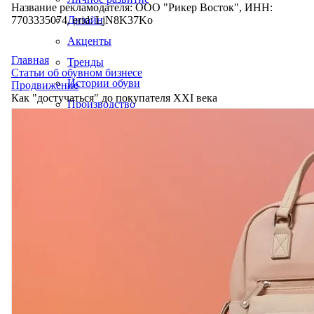
Название рекламодателя: ООО "Рикер Восток", ИНН:
7703335074, erid: LjN8K37Ko
Дизайн
Акценты
Главная
Тренды
Статьи об обувном бизнесе
Истории обуви
Продвижение
Как "достучаться" до покупателя ХХI века
Производство