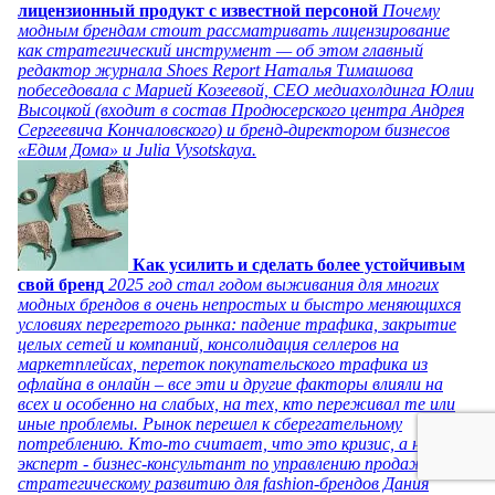
лицензионный продукт с известной персоной
Почему
модным брендам стоит рассматривать лицензирование
как стратегический инструмент — об этом главный
редактор журнала Shoes Report Наталья Тимашова
побеседовала с Марией Козеевой, СЕО медиахолдинга Юлии
Высоцкой (входит в состав Продюсерского центра Андрея
Сергеевича Кончаловского) и бренд-директором бизнесов
«Едим Дома» и Julia Vysotskaya.
Как усилить и сделать более устойчивым
свой бренд
2025 год стал годом выживания для многих
модных брендов в очень непростых и быстро меняющихся
условиях перегретого рынка: падение трафика, закрытие
целых сетей и компаний, консолидация селлеров на
маркетплейсах, переток покупательского трафика из
офлайна в онлайн – все эти и другие факторы влияли на
всех и особенно на слабых, на тех, кто переживал те или
иные проблемы. Рынок перешел к сберегательному
потреблению. Кто-то считает, что это кризис, а наш
эксперт - бизнес-консультант по управлению продажами и
стратегическому развитию для fashion-брендов Дания