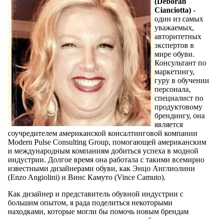
(Deborah
Cianciotta)
-
один из самых
уважаемых,
авторитетных
экспертов в
мире обуви.
Консультант по
маркетингу,
гуру в обучении
персонала,
специалист по
продуктовому
брендингу, она
является
соучредителем американской консалтинговой компании
Modern Pulse Consulting Group, помогающей американским
и международным компаниям добиться успеха в модной
индустрии. Долгое время она работала с такими всемирно
известными дизайнерами обуви, как Энцо Англиолини
(Enzo Angiolini) и Винс Камуто (Vince Camuto).
Как дизайнер и представитель обувной индустрии с
большим опытом, я рада поделиться некоторыми
находками, которые могли бы помочь новым брендам