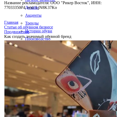
Название рекламодателя: ООО "Рикер Восток", ИНН:
7703335074, erid: LjN8K37Ko
Дизайн
Акценты
Главная
Тренды
Статьи об обувном бизнесе
Истории обуви
Продвижение
Как создать значимый обувной бренд
Производство