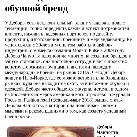
обувной бренд
У Деборы есть исключительный талант угадывать новые
тенденции, точно определять каждый аспект потребностей
клиента, находить надежных партнеров по дизайну
продукции, изготовлению, брендингу и мерчандайзингу. Ее
успех связан с 30-летним опытом работы в fashion-
индустрии, с момента создания Modern Pulse в 2009 году
Дебора Чанчотта вдохновила многих на создание брендов и
запуск стартапов, она постоянно сотрудничает с проектно-
конструкторскими группами и агентами, выводит
международные бренды на рынок США. Сегодня Дебора
живет в Нью-Йорке, где ее можно встретить на блошиных
рынках, куда она выходит на охоту за винтажной обувью и
одеждой. Дебора часто общается с журналистами, в одном
из последних номеров американского отраслевого журнала
Focus on Fashion retail (февраль-март 2018) вышла статья
Деборы Чанчотты, в которой она поделилась своими
мыслями и рекомендациями о том, как создать успешный
бренд обуви.
Дебора
Чанчотта