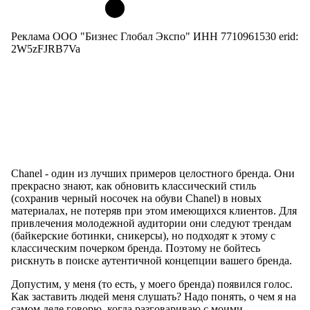
Реклама ООО "Бизнес Глобал Экспо" ИНН 7710961530 erid:
2W5zFJRB7Va
Chanel - один из лучших примеров целостного бренда. Они
прекрасно знают, как обновить классический стиль
(сохранив черный носочек на обуви Chanel) в новых
материалах, не потеряв при этом имеющихся клиентов. Для
привлечения молодежной аудитории они следуют трендам
(байкерские ботинки, сникерсы), но подходят к этому с
классическим почерком бренда. Поэтому не бойтесь
рискнуть в поиске аутентичной концепции вашего бренда.
Допустим, у меня (то есть, у моего бренда) появился голос.
Как заставить людей меня слушать? Надо понять, о чем я на
самом деле говорю, когда разговариваю с моими