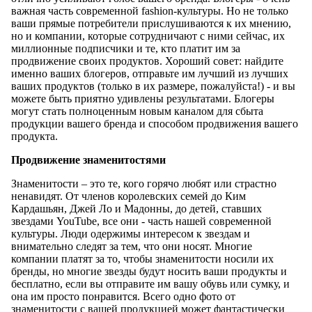
важная часть современной fashion-культуры. Но не только
ваши прямые потребители прислушиваются к их мнению,
но и компании, которые сотрудничают с ними сейчас, их
миллионные подписчики и те, кто платит им за
продвижение своих продуктов. Хороший совет: найдите
именно ваших блогеров, отправьте им лучший из лучших
ваших продуктов (только в их размере, пожалуйста!) - и вы
можете быть приятно удивлены результатами. Блогеры
могут стать полноценным новым каналом для сбыта
продукции вашего бренда и способом продвижения вашего
продукта.
Продвижение знаменитостями
Знаменитости – это те, кого горячо любят или страстно
ненавидят. От членов королевских семей до Ким
Кардашьян, Джей Ло и Мадонны, до детей, ставших
звездами YouTube, все они - часть нашей современной
культуры. Люди одержимы интересом к звездам и
внимательно следят за тем, что они носят. Многие
компании платят за то, чтобы знаменитости носили их
бренды, но многие звезды будут носить ваши продукты и
бесплатно, если вы отправите им вашу обувь или сумку, и
она им просто понравится. Всего одно фото от
знаменитости с вашей продукцией может фантастически