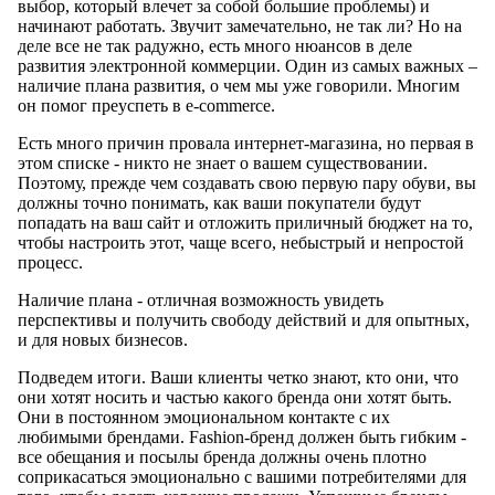
выбор, который влечет за собой большие проблемы) и
начинают работать. Звучит замечательно, не так ли? Но на
деле все не так радужно, есть много нюансов в деле
развития электронной коммерции. Один из самых важных –
наличие плана развития, о чем мы уже говорили. Многим
он помог преуспеть в e-commerce.
Есть много причин провала интернет-магазина, но первая в
этом списке - никто не знает о вашем существовании.
Поэтому, прежде чем создавать свою первую пару обуви, вы
должны точно понимать, как ваши покупатели будут
попадать на ваш сайт и отложить приличный бюджет на то,
чтобы настроить этот, чаще всего, небыстрый и непростой
процесс.
Наличие плана - отличная возможность увидеть
перспективы и получить свободу действий и для опытных,
и для новых бизнесов.
Подведем итоги. Ваши клиенты четко знают, кто они, что
они хотят носить и частью какого бренда они хотят быть.
Они в постоянном эмоциональном контакте с их
любимыми брендами. Fashion-бренд должен быть гибким -
все обещания и посылы бренда должны очень плотно
соприкасаться эмоционально с вашими потребителями для