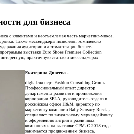
ости для бизнеса
еса с клиентами и неотъемлемая часть маркетинг-микса,
воронки. Также мессенджеры позволяют комплексно
 удержания аудитории и автоматизации бизнес-
рограммы выставки Euro Shoes Premiere Collection
ь интересную, практичную статью о мессенджерах
Екатерина Дивеева
-
digital-эксперт Fashion Consulting Group.
Профессиональный опыт: директор
департамента развития и продвижения
корпорации SELA, руководитель отдела в
российском офисе H&M, директор по
маркетингу компании Baby Sensory Russia,
специалист по визуальному мерчандайзингу
и оформлению витрин в различных
компаниях и на выставке CPM. С 2018 года
занимается продвижением бизнеса,