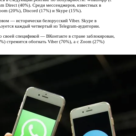
m Direct (40%). Среди мессенджеров, известных в
oom (20%), Discord (17%) и Skype (15%).
рвом — исторически белорусский Viber. Skype в
ьзуется каждый четвертый из Telegram-аудитории.
о своей спецификой — ВКонтакте в стране заблокирован,
) стремится обогнать Viber (70%), а с Zoom (27%)