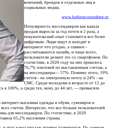
компаний, брендов и отдельных лиц в
социальных медиа.
www.fashionconsulting.ru
Популярность мессенджеров как канала
продаж выросла за год почти в 2 раза, а
покупательский опыт становится все более
цифровым. Люди ищут и находят в
интернете что угодно, а главное -
рассчитываются онлайн, и чаще всего,
пользователи делают это со смартфонов. По
статистике, в 2020 году на них пришлось
76,7% платежей по выставленным счетам, а
на мессенджеры— 57%. Помимо этого, 19%
счетов - на электронную почту и 24% - на
СМС. Среди молодежи в возрасте от 12 до
ь к 100%, а среди тех, кому до 44 лет, — превысило
я интернет-магазины одежды и обуви, сувениров и
 всех счетов. Интересно, что все больше пользователей
мы для мессенджеров. По статистике, в 2020
тавила 65,2% населения страны.
 и этот канал продаж активно развивается. По данным