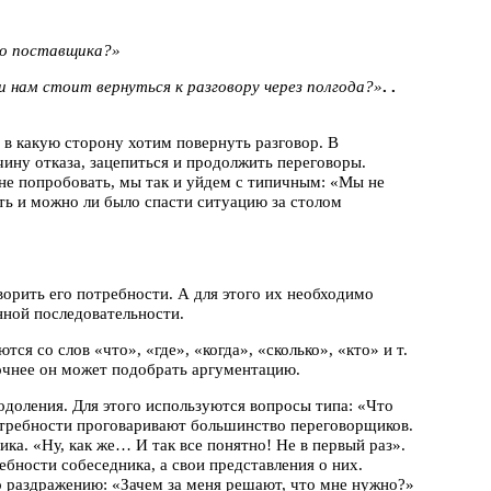
го поставщика?»
и нам стоит вернуться к разговору через полгода?»
. .
 в какую сторону хотим повернуть разговор. В
ину отказа, зацепиться и продолжить переговоры.
 не попробовать, мы так и уйдем с типичным: «Мы не
ать и можно ли было спасти ситуацию за столом
ворить его потребности. А для этого их необходимо
нной последовательности.
ся со слов «что», «где», «когда», «сколько», «кто» и т.
очнее он может подобрать аргументацию.
одоления. Для этого используются вопросы типа: «Что
отребности проговаривают большинство переговорщиков.
ка. «Ну, как же… И так все понятно! Не в первый раз».
ебности собеседника, а свои представления о них.
 раздражению: «Зачем за меня решают, что мне нужно?»