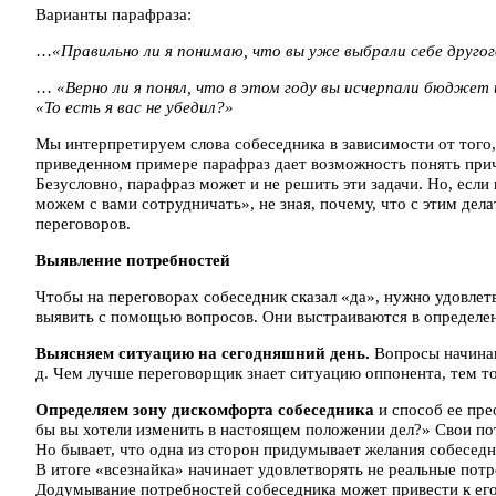
Варианты парафраза:
…
«Правильно ли я понимаю, что вы уже выбрали себе друго
…
«Верно ли я понял, что в этом году вы исчерпали бюджет 
«То есть я вас не убедил?»
Мы интерпретируем слова собеседника в зависимости от того,
приведенном примере парафраз дает возможность понять прич
Безусловно, парафраз может и не решить эти задачи. Но, если
можем с вами сотрудничать», не зная, почему, что с этим дел
переговоров.
Выявление потребностей
Чтобы на переговорах собеседник сказал «да», нужно удовлет
выявить с помощью вопросов. Они выстраиваются в определе
Выясняем ситуацию на сегодняшний день.
Вопросы начинают
д. Чем лучше переговорщик знает ситуацию оппонента, тем т
Определяем зону дискомфорта собеседника
и способ ее пре
бы вы хотели изменить в настоящем положении дел?» Свои п
Но бывает, что одна из сторон придумывает желания собеседни
В итоге «всезнайка» начинает удовлетворять не реальные потр
Додумывание потребностей собеседника может привести к его