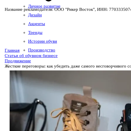
Личное развитие
Название рекламодателя: ООО "Рикер Восток", ИНН: 7703335074
Дизайн
Акценты
Тренды
Истории обуви
Производство
Главная
Статьи об обувном бизнесе
Продвижение
Жесткие переговоры: как убедить даже самого несговорчивого с