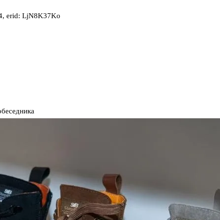
, erid: LjN8K37Ko
обеседника