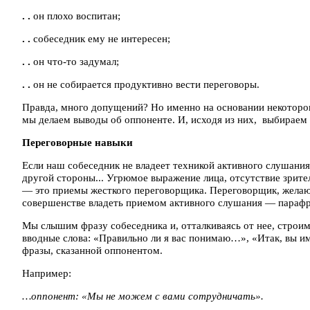
. .
он плохо воспитан;
. .
собеседник ему не интересен;
. .
он что-то задумал;
. .
он не собирается продуктивно вести переговоры.
Правда, много допущений? Но именно на основании некоторо
мы делаем выводы об оппоненте. И, исходя из них, выбираем 
Переговорные навыки
Если наш собеседник не владеет техникой активного слушания
другой стороны... Угрюмое выражение лица, отсутствие зрител
— это приемы жесткого переговорщика. Переговорщик, желаю
совершенстве владеть приемом активного слушания — парафр
Мы слышим фразу собеседника и, отталкиваясь от нее, строим
вводные слова: «Правильно ли я вас понимаю…», «Итак, вы и
фразы, сказанной оппонентом.
Например:
…оппонент: «Мы не можем с вами сотрудничать».