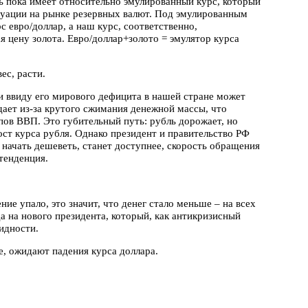
 пока имеет относительно эмулированный курс, который
ситуации на рынке резервных валют. Под эмулированным
рс евро/доллар, а наш курс, соответственно,
ая цену золота. Евро/доллар+золото = эмулятор курса
ес, расти.
ии ввиду его мирового дефицита в нашей стране может
дает из-за крутого сжимания денежной массы, что
пов ВВП. Это губительный путь: рубль дорожает, но
ост курса рубля. Однако президент и правительство РФ
начать дешеветь, станет доступнее, скорость обращения
тенденция.
ие упало, это значит, что денег стало меньше – на всех
да на нового президента, который, как антикризисный
идности.
е, ожидают падения курса доллара.