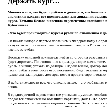
Держать курс…
Мнения о том, что будет с рублем и долларом, все больше
аналитики находят все предпосылки для движения доллара 
курса. Татьяна Белова выясняла перспективы колебания в
Кубагишева
- Что будет происходить с курсом рубля по отношению к до
- В начале ноября с первым посланием к Федеральному Собр
из пунктов его послания стало заявление о том, что Россия по
именно за рубли.
Поскольку основной покупатель нефти со стороны резервных в
будет дорожать. По отношению к доллару, скорее всего, тоже, 
рубль, а значит, утекать из доллара. Следовательно, доллар м
расти, рубль в этом росте евро постепенно будет оказывать к
нужно сначала продать доллары, потом продать евро и только 
В действительности все, что описано выше, – это глобальная 
основ.
В среднесрочной перспективе (не учитывая шумовых колебани
продается относительно большими партиями, долг США расте
продолжается, но уменьшающимися темпами. Хотя появился и 