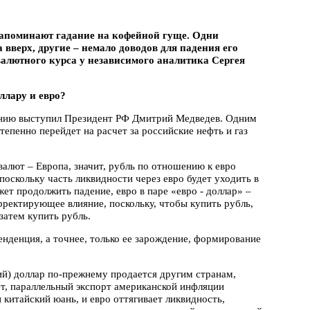
 напоминают гадание на кофейной гуще. Одни
вверх, другие – немало доводов для падения его
алютного курса у независимого аналитика Сергея
ллару и евро?
анию выступил Президент РФ Дмитрий Медведев. Одним
степенно перейдет на расчет за российские нефть и газ
алют – Европа, значит, рубль по отношению к евро
поскольку часть ликвидности через евро будет уходить в
ожет продолжить падение, евро в паре «евро - доллар» –
орректирующее влияние, поскольку, чтобы купить рубль,
затем купить рубль.
тенденция, а точнее, только ее зарождение, формирование
й) доллар по-прежнему продается другим странам,
т, параллельный экспорт американской инфляции
китайский юань, и евро оттягивает ликвидность,