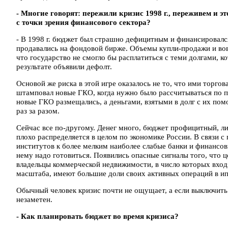
- Многие говорят: пережили кризис 1998 г., переживем и это
с точки зрения финансового сектора?
- В 1998 г. бюджет был страшно дефицитным и финансировалс
продавались на фондовой бирже. Объемы купли-продажи и вовл
что государство не смогло бы расплатиться с теми долгами, 
результате объявили дефолт.
Основой же риска в этой игре оказалось не то, что ими торгов
штамповал новые ГКО, когда нужно было рассчитываться по 
новые ГКО размещались, а деньгами, взятыми в долг с их по
раз за разом.
Сейчас все по-другому. Денег много, бюджет профицитный, ли
плохо распределяется в целом по экономике России. В связи 
институтов к более мелким наиболее слабые банки и финансов
нему надо готовиться. Появились опасные сигналы того, что 
владельцы коммерческой недвижимости, в число которых вход
масштаба, имеют большие доли своих активных операций в ип
Обычный человек кризис почти не ощущает, а если выключить т
незаметен.
- Как планировать бюджет во время кризиса?