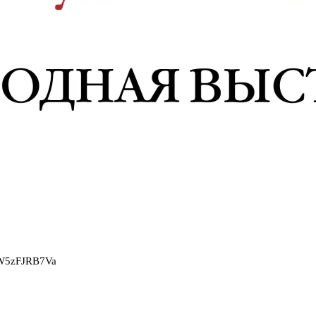
2W5zFJRB7Va