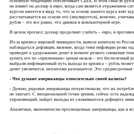
основную тенденцию обеспечивает США. В этом смысле рубль
не влияет на доллар и евро, когда сам является отражением 
курсом имеется в виду то, что за основу нашего курса взят ку
рассчитывается на основе его (эмулируется), конечно, учитыв
рубля – это все равно, что движок в компьютерной игре.
В целом прогноз: доллар продолжит слабеть – евро, в противов
Из-за кризиса мировой ликвидности, вывоза капитала из Росс
наблюдаться дефляция, явление, когда темп инфляции резко па
приводит к удорожанию денег в момент резкого снижения тем
купить его по «приличным» ценам нельзя – это бесполезный р
выбрали инфляционный путь выхода из кризиса – рубль может 
денег увеличится, неплатежи разошьются. Это среднесрочная 
- Что думают американцы относительно своей валюты?
- Думаю, рядовые американцы почувствовали, что их потреблен
не хватает. С эмоциональной точки зрения, сейчас есть надеж
управляющий, найдет выходы из сложившегося дефицита ликв
Аналитики, экономически просвещенные американцы, как и вс