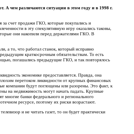
т. А чем различаются ситуации в этом году и в 1998 г.
я за счет продажи ГКО, которые покупались и
еченности в эту спекулятивную игру оказались таковы,
которые они накопили перед держателями ГКО. В
али, а то, что работал станок, который исправно
предыдущим краткосрочным обязательствам. То есть
мощью, погашались предыдущие ГКО, и так повторялось
квидность экономике предоставляется. Правда, она
с плохим перетоком ликвидности от крупных финансовых
ые компании будут поглощены или разорены. Это факт, к
цены на недвижимость могут начать падать. Крупные
ят многие банки федерального и регионального
отечном ресурсе, поэтому их риски возрастают.
елевизор и не читать газет, то он будет практически