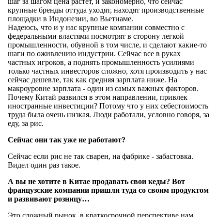
шаг за шагом цена растет, и закономерно, что сейчас
крупные бренды оттуда уходят, находят производственные
площадки в Индонезии, во Вьетнаме.
Надеюсь, что и у нас крупные компании совместно с
федеральными властями посмотрят в сторону легкой
промышленности, обувной в том числе, и сделают какие-то
шаги по оживлению индустрии. Сейчас все в руках
частных игроков, а поднять промышленность усилиями
только частных инвесторов сложно, хотя производить у нас
сейчас дешевле, так как средняя зарплата ниже. На
макроуровне зарплата - один из самых важных факторов.
Почему Китай развился в этом направлении, привлек
иностранные инвестиции? Потому что у них себестоимость
труда была очень низкая. Люди работали, условно говоря, за
еду, за рис.
Сейчас они так уже не работают?
Сейчас если рис не так сварен, на фабрике - забастовка.
Видел один раз такое.
А вы не хотите в Китае продавать свои кеды? Вот
французские компании пришли туда со своим продуктом
и развивают розницу…
Это сложный рынок, в краткосрочной перспективе нам