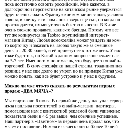
пока достаточно освоить российский. Мне кажется, в
долгосрочной перспективе на китайском рынке удержаться
будет очень сложно. Французские компании зашли, условно
говоря, в клетку с тигром - пока зверь еще сыт, но когда он
проголодается, их могут очень быстро вынести. В Китае
очень сложно продавать какие-то бренды. Потому что все
тут же копируется на Taobao (крупнейший интернет-
магазин Китая). Любая домохозяйка может увидеть на ком-
то кофточку и заказать на Taоbao такую же за смешные
деньги - 20-30 юаней, и ей привезут ее в тот же день. У нас
тоже будет так, но Китай в данном вопросе опережает нас
на 5-7 лет. Именно там понимаешь, что будущее за онлайн-
торговлей. В силу специфики нашей страны, традиционная
розница у нас еще долго не умрет, но на примере Китая уже
можно понять, как все будет устроено и у нас в будущем.
Можно ли уже что-то сказать по результатам первых
продаж «ДВА МЯЧА»?
Мы стартовали 6 июля. В первый же день у нас упал сервер
из-за наплыва посетителей в онлайн-магазин, партнеры,
помогающие нам с контекстной рекламой были удивлены:
показатели были в 4-5 раз выше, чем обычные успешные.
Наш партнер в «Цветном» за первый день продал все, что
мы ему поставили. Исходя из своего опыта (более 10 лет),