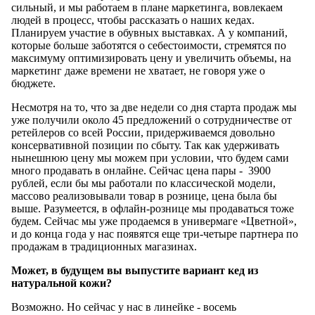
сильный, и мы работаем в плане маркетинга, вовлекаем
людей в процесс, чтобы рассказать о наших кедах.
Планируем участие в обувных выставках. А у компаний,
которые больше заботятся о себестоимости, стремятся по
максимуму оптимизировать цену и увеличить объемы, на
маркетинг даже времени не хватает, не говоря уже о
бюджете.
Несмотря на то, что за две недели со дня старта продаж мы
уже получили около 45 предложений о сотрудничестве от
ретейлеров со всей России, придерживаемся довольно
консервативной позиции по сбыту. Так как удерживать
нынешнюю цену мы можем при условии, что будем сами
много продавать в онлайне. Сейчас цена пары - 3900
рублей, если бы мы работали по классической модели,
массово реализовывали товар в рознице, цена была бы
выше. Разумеется, в офлайн-рознице мы продаваться тоже
будем. Сейчас мы уже продаемся в универмаге «Цветной»,
и до конца года у нас появятся еще три-четыре партнера по
продажам в традиционных магазинах.
Может, в будущем вы выпустите вариант кед из
натуральной кожи?
Возможно. Но сейчас у нас в линейке - восемь