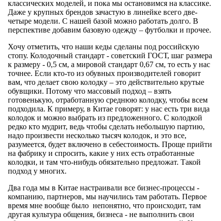
классических моделей, и пока мы остановимся на классике.
Даже у крупных брендов зачастую в линейке всего две-
четыре модели. С нашей базой можно работать долго. В
перспективе добавим базовую одежду – футболки и прочее.
Хочу отметить, что наши кеды сделаны под российскую
стопу. Колодочный стандарт - советский ГОСТ, шаг размера
к размеру - 0,5 см, а мировой стандарт 0,67 см, то есть у нас
точнее. Если кто-то из обувных производителей говорит
вам, что делает свою колодку – это действительно крутые
обувщики. Потому что массовый подход – взять
готовенькую, отработанную среднюю колодку, чтобы всем
подходила. К примеру, в Китае говорят: у нас есть три вида
колодок и можно выбрать из предложенного. С колодкой
редко кто мудрит, ведь чтобы сделать небольшую партию,
надо произвести несколько тысяч колодок, и это все,
разумеется, будет включено в себестоимость. Проще прийти
на фабрику и спросить, какие у них есть отработанные
колодки, и там что-нибудь обязательно предложат. Такой
подход у многих.
Два года мы в Китае настраивали все бизнес-процессы -
компанию, партнеров, мы научились там работать. Первое
время мне вообще было непонятно, что происходит, там
другая культура общения, бизнеса - не выполнить свои