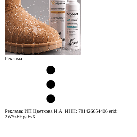
Реклама
Реклама: ИП Цветкова И.А. ИНН: 781426654406 erid:
2W5zFHgaFsX