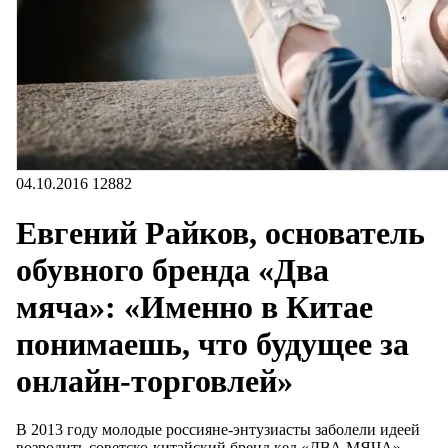
04.10.2016
12882
Евгений Райков, основатель
обувного бренда «Два
мяча»: «Именно в Китае
понимаешь, что будущее за
онлайн-торговлей»
В 2013 году молодые россияне-энтузиасты заболели идеей
возродить советско-китайский бренд кед «ДВА МЯЧА».