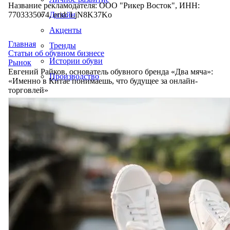
Название рекламодателя: ООО "Рикер Восток", ИНН:
7703335074, erid: LjN8K37Ko
Дизайн
Акценты
Главная
Тренды
Статьи об обувном бизнесе
Истории обуви
Рынок
Евгений Райков, основатель обувного бренда «Два мяча»:
Производство
«Именно в Китае понимаешь, что будущее за онлайн-
торговлей»